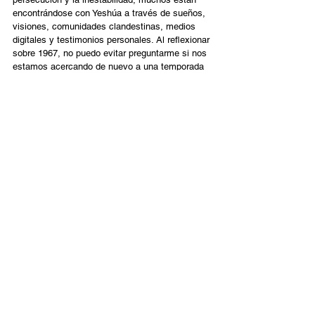
encontrándose con Yeshúa a través de sueños, 
visiones, comunidades clandestinas, medios 
digitales y testimonios personales. Al reflexionar 
sobre 1967, no puedo evitar preguntarme si nos 
estamos acercando de nuevo a una temporada 
en la que la restauración física y la espiritual 
comiencen a avanzar juntas.
La profecía de Isaías 19 sigue siendo una de las 
imágenes más extraordinarias de reconciliación 
en todas las Escrituras: «En aquel día habrá 
una calzada desde Egipto hasta Asiria. Los 
asirios irán a Egipto y los egipcios a Asiria. Los 
egipcios y los asirios adorarán juntos. En aquel 
día Israel será él tercero, junto con Egipto y 
Asiria, una bendición en la tierra» (Isaías 19:23–
24). Durante muchos años, los creyentes han 
orado por la Calzada de Isaías 19, no solo como 
una visión política, sino como una realidad 
espiritual de reconciliación, adoración, sanidad 
y unidad en todo Oriente Medio. El milagro del 7 
de junio de 1967 no fue solo que una ciudad se 
reunificara. Fue que, en una sola temporada, 