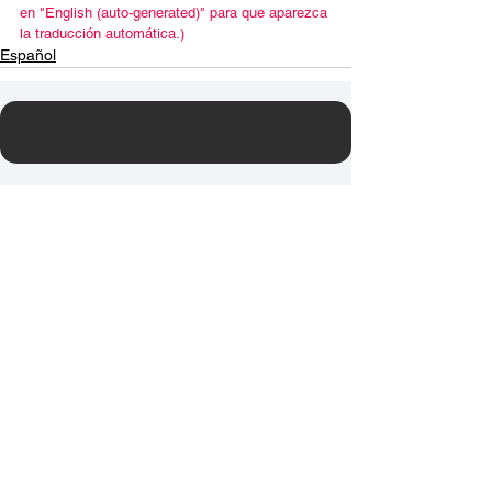
en "English (auto-generated)" para que aparezca 
la traducción automática.)
Español
Contact Us
Email:
info@tikkunglobal.org