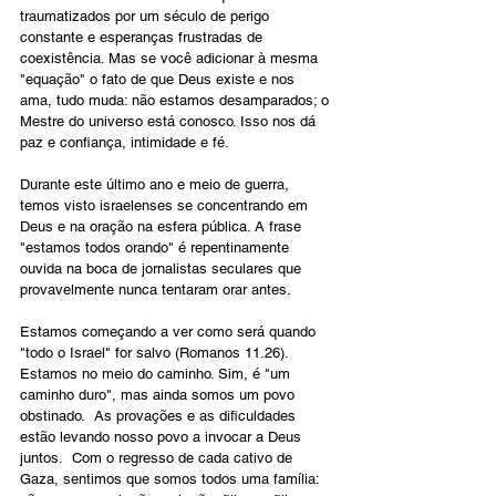
traumatizados por um século de perigo 
constante e esperanças frustradas de 
coexistência. Mas se você adicionar à mesma 
"equação" o fato de que Deus existe e nos 
ama, tudo muda: não estamos desamparados; o 
Mestre do universo está conosco. Isso nos dá 
paz e confiança, intimidade e fé.  
Durante este último ano e meio de guerra, 
temos visto israelenses se concentrando em 
Deus e na oração na esfera pública. A frase 
"estamos todos orando" é repentinamente 
ouvida na boca de jornalistas seculares que 
provavelmente nunca tentaram orar antes.
Estamos começando a ver como será quando 
"todo o Israel" for salvo (Romanos 11.26). 
Estamos no meio do caminho. Sim, é "um 
caminho duro", mas ainda somos um povo 
obstinado.  As provações e as dificuldades 
estão levando nosso povo a invocar a Deus 
juntos.  Com o regresso de cada cativo de 
Gaza, sentimos que somos todos uma família: 