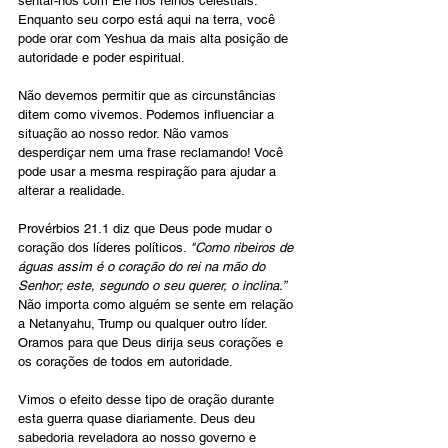
sentar-nos com Ele nos reinos celestiais. 
Enquanto seu corpo está aqui na terra, você 
pode orar com Yeshua da mais alta posição de 
autoridade e poder espiritual. 
Não devemos permitir que as circunstâncias 
ditem como vivemos. Podemos influenciar a 
situação ao nosso redor. Não vamos 
desperdiçar nem uma frase reclamando! Você 
pode usar a mesma respiração para ajudar a 
alterar a realidade. 
Provérbios 21.1 diz que Deus pode mudar o 
coração dos líderes políticos. 
"Como ribeiros de 
águas assim é o coração do rei na mão do 
Senhor; este, segundo o seu querer, o inclina.” 
Não importa como alguém se sente em relação 
a Netanyahu, Trump ou qualquer outro líder. 
Oramos para que Deus dirija seus corações e 
os corações de todos em autoridade.
Vimos o efeito desse tipo de oração durante 
esta guerra quase diariamente. Deus deu 
sabedoria reveladora ao nosso governo e 