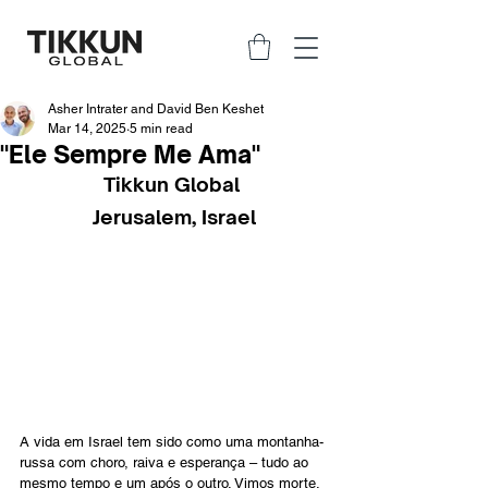
Asher Intrater and David Ben Keshet
Mar 14, 2025
5 min read
"Ele Sempre Me Ama"
Tikkun Global 
Jerusalem, Israel
A vida em Israel tem sido como uma montanha-
russa com choro, raiva e esperança – tudo ao 
mesmo tempo e um após o outro. Vimos morte, 