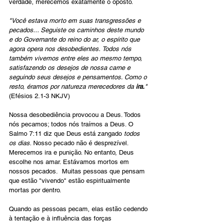
verdade, merecemos exatamente o oposto.
"Você estava morto em suas transgressões e 
pecados... Seguiste os caminhos deste mundo 
e do Governante do reino do ar, o espírito que 
agora opera nos desobedientes. Todos nós 
também vivemos entre eles ao mesmo tempo, 
satisfazendo os desejos de nossa carne e 
seguindo seus desejos e pensamentos. Como o 
resto, éramos por natureza merecedores da 
ira.
" 
(Efésios 2.1-3 NKJV)
Nossa desobediência provocou a Deus. Todos 
nós pecamos; todos nós traímos a Deus. O 
Salmo 7:11 diz que Deus está zangado 
todos 
os dias
. Nosso pecado não é desprezível. 
Merecemos ira e punição. No entanto, Deus 
escolhe nos amar. Estávamos mortos em 
nossos pecados.  Muitas pessoas que pensam 
que estão "vivendo" estão espiritualmente 
mortas por dentro.
Quando as pessoas pecam, elas estão cedendo 
à tentação e à influência das forças 