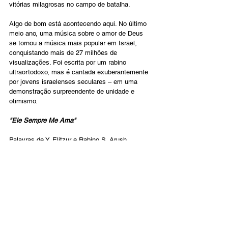
vitórias milagrosas no campo de batalha.
Algo de bom está acontecendo aqui. No último 
meio ano, uma música sobre o amor de Deus 
se tornou a música mais popular em Israel, 
conquistando mais de 27 milhões de 
visualizações. Foi escrita por um rabino 
ultraortodoxo, mas é cantada exuberantemente 
por jovens israelenses seculares – em uma 
demonstração surpreendente de unidade e 
otimismo.
"Ele Sempre Me Ama"
Palavras de Y. Elitzur e Rabino S. Arush, 
interpretadas por Sasson Shaulov
Hashem é um bom pai e sempre se orgulha de 
mim. Ele vê em mim apenas os pontos 
positivos. Vê que eu quero ser bom, mas não é 
assim. E Hashem também viu meu desejo, que 
eu tentei e não desisti. Ele vê minha desgraça, 
a amargura que senti, como comecei de novo a 
cada vez.