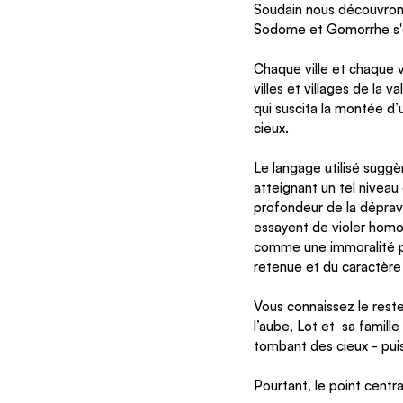
Soudain nous découvrons 
Sodome et Gomorrhe s'es
Chaque ville et chaque v
villes et villages de la
qui suscita la montée d’u
cieux. 
Le langage utilisé suggè
atteignant un tel niveau
profondeur de la déprav
essayent de violer homos
comme une immoralité pri
retenue et du caractère 
Vous connaissez le reste
l’aube, Lot et  sa famill
tombant des cieux - pu
Pourtant, le point centra