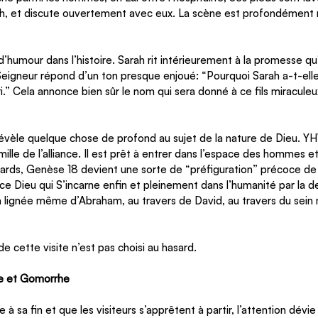
h, et discute ouvertement avec eux. La scène est profondément re
 
humour dans l’histoire. Sarah rit intérieurement à la promesse qu'e
 Seigneur répond d’un ton presque enjoué: “Pourquoi Sarah a-t-elle 
as ri.” Cela annonce bien sûr le nom qui sera donné à ce fils miraculeux
 révèle quelque chose de profond au sujet de la nature de Dieu. Y
amille de l’alliance. Il est prêt à entrer dans l’espace des hommes et
ards, Genèse 18 devient une sorte de “préfiguration” précoce de l
  ce Dieu qui S’incarne enfin et pleinement dans l’humanité par la
a lignée même d’Abraham, au travers de David, au travers du sein
 cette visite n’est pas choisi au hasard.
e et Gomorrhe
 à sa fin et que les visiteurs s’apprêtent à partir, l’attention dév