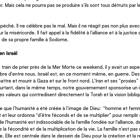
er. Mais cela ne pourra pas se produire s’ils sont tous détruits par 
du péché. Il ne célèbre pas le mal. Mais il ne réagit pas non plus ave
r la miséricorde. Il fait appel à la fidélité à l’alliance et à la justice
de sa propre famille à Sodome. 
en Israël
 train de prier près de la Mer Morte ce weekend, il y avait un as
re d'entre nous. Israël est, en ce moment même, en guerre. Des 
ttre et mourir à Gaza et sur le front nord. L’Iran et ses “proxies”
ourtant, dans le même temps, notre gouvernement sponsorise un i
s valeurs qui contredisent directement la Torah et la vision bibliq
e que l’humanité a été créée à l’image de Dieu: 
“homme et femme
t et leur ordonna “d’être féconds et de se multiplier” pour remplir e
de l'humanité est indissociable de la famille fondée sur l'alliance, d
la fécondité et de la multiplication de la vie. La famille n'est pas
e. Elle est centrale dans le dessein de Dieu pour la création et la 