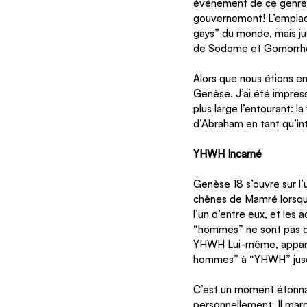
événement de ce genre d
gouvernement! L’emplacem
gays” du monde, mais jus
de Sodome et Gomorrhe
Alors que nous étions en 
Genèse. J’ai été impres
plus large l’entourant: 
d’Abraham en tant qu’int
YHWH Incarné
Genèse 18 s’ouvre sur l’
chênes de Mamré lorsque
l’un d’entre eux, et les 
“hommes” ne sont pas des
YHWH Lui-même, apparai
hommes” à “YHWH” jusqu
C’est un moment étonnan
personnellement. Il marc