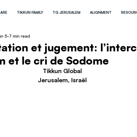
 ARE
TIKKUN FAMILY
TG JERUSALEM
ALIGNMENT
RESOUR
un 5
7 min read
tation et jugement: l’inter
 et le cri de Sodome
Tikkun Global
Jerusalem, Israël