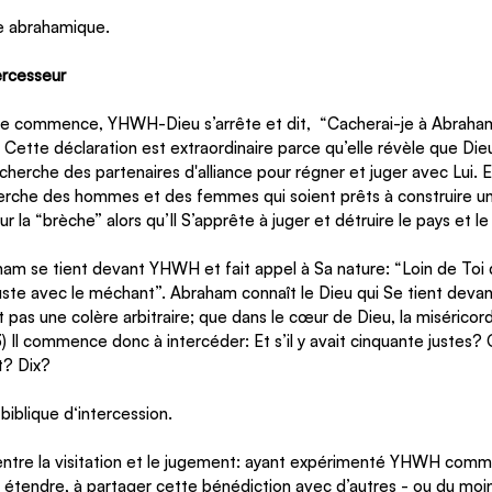
lle abrahamique.
ercesseur
e commence, YHWH-Dieu s’arrête et dit,  “Cacherai-je à Abraham 
. Cette déclaration est extraordinaire parce qu’elle révèle que Dieu
herche des partenaires d'alliance pour régner et juger avec Lui. E
rche des hommes et des femmes qui soient prêts à construire une
 sur la “brèche” alors qu’Il S’apprête à juger et détruire le pays et le
am se tient devant YHWH et fait appel à Sa nature: “Loin de Toi d
 juste avec le méchant”. Abraham connaît le Dieu qui Se tient devant
st pas une colère arbitraire; que dans le cœur de Dieu, la misérico
) Il commence donc à intercéder: Et s’il y avait cinquante justes?
? Dix? 
iblique d‘intercession. 
ntre la visitation et le jugement: ayant expérimenté YHWH comm
e à étendre, à partager cette bénédiction avec d’autres - ou du mo