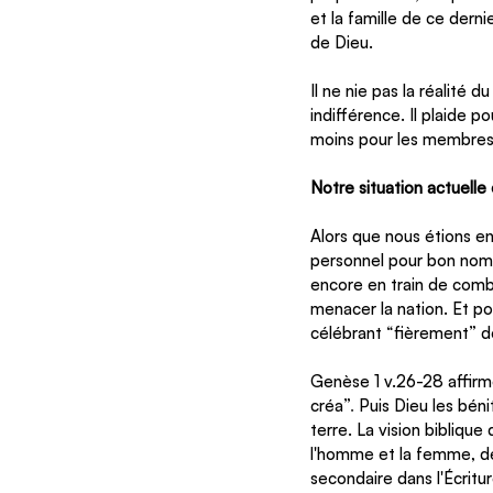
et la famille de ce derni
de Dieu. 
Il ne nie pas la réalité 
indifférence. Il plaide pou
moins pour les membres 
Notre situation actuelle 
Alors que nous étions en
personnel pour bon nomb
encore en train de comba
menacer la nation. Et p
célébrant “fièrement” de
Genèse 1 v.26-28 affirm
créa”
.
 Puis Dieu les béni
terre. La vision biblique 
l'homme et la femme, de 
secondaire dans l'Écritur