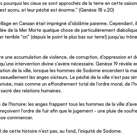
pourquoi les cieux se sont approchés de la terre en cette saison:
t accru, et leur péché est énorme.” (Genèse 18 v.20)
illage en Canaan était imprégné d’idolâtrie païenne. Cependant, i
 vallée de la Mer Morte quelque chose de particulièrement diaboliq
n terrible “cri” (depuis le point le plus bas sur terre!) jusqu’au trôn
re une accumulation de violence, de corruption, d’oppression et d
 qu’une intervention divine s’avère nécessaire. Genèse 19 révèle en
ation de la ville, lorsque les hommes de Sodome encerclent la mai
exuellement les anges visiteurs. Le péché de la ville n’est pas si
vée, mais comme un effondrement total de l'ordre moral, de l’hos
sacré des relations humaines. 
 de l'histoire: les anges frappent tous les hommes de la ville d’av
e reçoivent l'ordre de fuir afin que le jugement - une pluie de soufr
isse commencer. 
l de cette histoire n’est pas, au fond, l’iniquité de Sodome. 