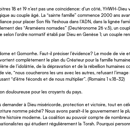
pitres 18 et 19 n’est pas une coïncidence: d’un côté, YHWH-Dieu v
ogique au couple âgé. La “sainte famille” commence 2000 ans ava
liance pour placer Son fils Yeshoua dans l’ADN, dans la lignée fami
mplement des “Araméens nomades” (Deutéronome 26 v.5), un coupl
 selon l’ordre normatif établi par Dieu en Genèse 1; un couple ren
Sodome et Gomorrhe. Faut-il préciser l’évidence? Le mode de vie et
ortent complètement le plan du Créateur pour la famille humaine
lète de l’idolâtrie, de la dépravation et de la rébellion humaines c
e vie, “nous coucherons les uns avec les autres, refusant l’image
usant “d’être féconds et de nous multiplier”. (Romains 1 v.18-32)
on douloureuse pour les croyants du pays. 
mander à Dieu miséricorde, protection et victoire, tout en cél
riture nomme péché? Nous avons paraît-il le gouvernement le plu
otre histoire moderne. La coalition au pouvoir compte de nombreux 
nationalistes qui étudient régulièrement la Torah. Pourquoi personn