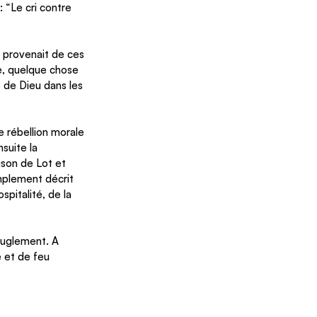
 “Le cri contre 
l provenait de ces 
ue, quelque chose 
e de Dieu dans les 
e rébellion morale 
suite la 
son de Lot et 
mplement décrit 
pitalité, de la 
euglement. A 
e et de feu 