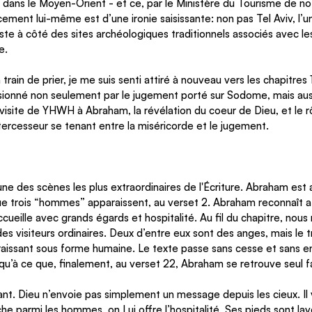
ans le Moyen-Orient - et ce, par le Ministère du Tourisme de no
ent lui-même est d’une ironie saisissante: non pas Tel Aviv, l’un
te à côté des sites archéologiques traditionnels associés avec les
. 
train de prier, je me suis senti attiré à nouveau vers les chapitres 
sionné non seulement par le jugement porté sur Sodome, mais auss
la visite de YHWH à Abraham, la révélation du coeur de Dieu, et le 
ercesseur se tenant entre la miséricorde et le jugement. 
une des scènes les plus extraordinaires de l'Écriture. Abraham est a
 trois “hommes” apparaissent, au verset 2. Abraham reconnaît a p
accueille avec grands égards et hospitalité. Au fil du chapitre, nous
 visiteurs ordinaires. Deux d’entre eux sont des anges, mais le t
ssant sous forme humaine. Le texte passe sans cesse et sans e
’à ce que, finalement, au verset 22, Abraham se retrouve seul 
t. Dieu n’envoie pas simplement un message depuis les cieux. Il 
he parmi les hommes, on Lui offre l’hospitalité, Ses pieds sont lavé