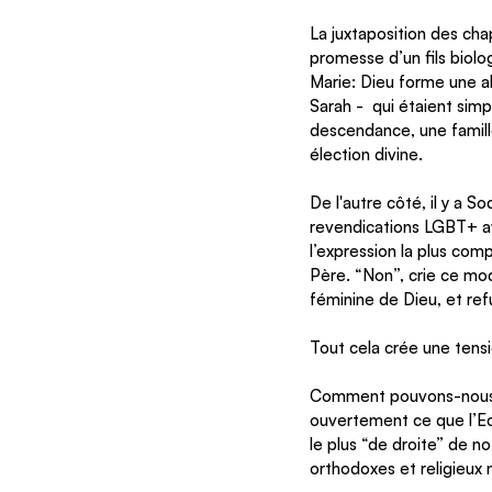
La juxtaposition des cha
promesse d’un fils biol
Marie: Dieu forme une al
Sarah -  qui étaient si
descendance, une famille
élection divine. 
De l'autre côté, il y a 
revendications LGBT+ av
l’expression la plus comp
Père. “Non”, crie ce mod
féminine de Dieu, et ref
Tout cela crée une tensi
Comment pouvons-nous de
ouvertement ce que l’Ec
le plus “de droite” de n
orthodoxes et religieux 