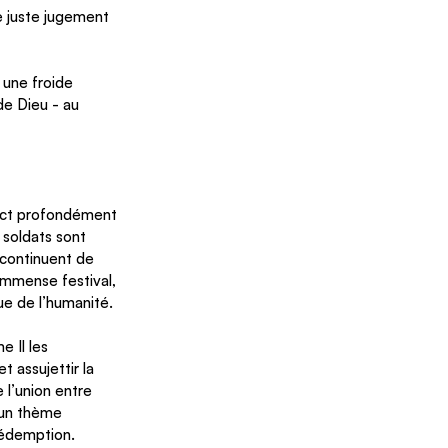
le juste jugement 
c une froide 
 de Dieu - au 
pect profondément 
soldats sont 
 continuent de 
mmense festival, 
ue de l’humanité. 
 Il les 
t assujettir la 
e l’union entre 
 un thème 
rédemption. 