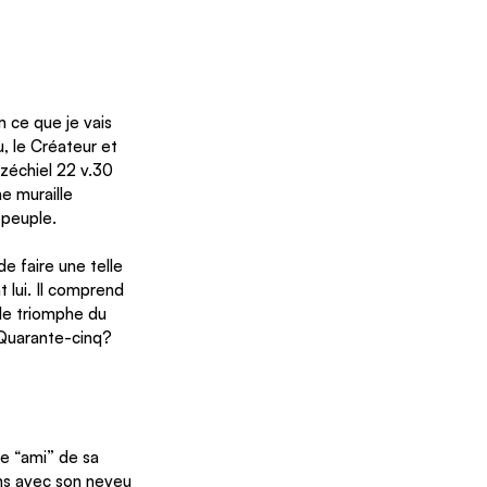
ce que je vais 
, le Créateur et 
zéchiel 22 v.30 
 muraille 
 peuple. 
e faire une telle 
 lui. Il comprend 
rde triomphe du 
 Quarante-cinq? 
e “ami” de sa 
ins avec son neveu 