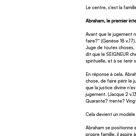
Le centre, c’est la fami
Abraham, le premier int
Avant que le jugement n
faire?“ (Genèse 18 v.17)
Juge de toutes choses, c
dit que le SEIGNEUR che
spirituelle, et à se tenir
En réponse à cela, Abrah
chose, de faire périr le
que la justice divine n’e
jugement. (Jacque 2 v.13
Quarante? trente? Vingt
Cela devient un modèle b
Abraham se positionne e
propre famille, il aspir