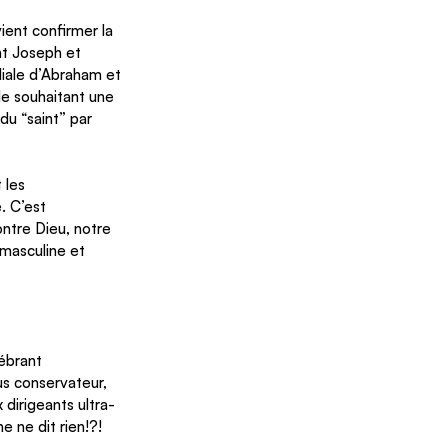
ient confirmer la 
nt Joseph et 
liale d’Abraham et 
e souhaitant une 
du “saint” par 
 les 
. C’est 
ontre Dieu, notre 
 masculine et 
ébrant 
s conservateur, 
dirigeants ultra-
e ne dit rien!?!