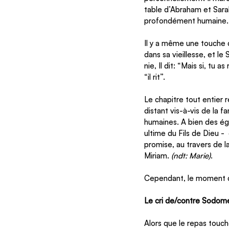
table d’Abraham et Sara
profondément humaine.
Il y a même une touche d’
dans sa vieillesse, et le
nie, Il dit: “Mais si, tu 
“il rit”. 
Le chapitre tout entier
distant vis-à-vis de la f
humaines. A bien des ég
ultime du Fils de Dieu -
promise, au travers de l
Miriam. 
(ndt: Marie)
.
Cependant, le moment de
Le cri de/contre Sodom
Alors que le repas touche