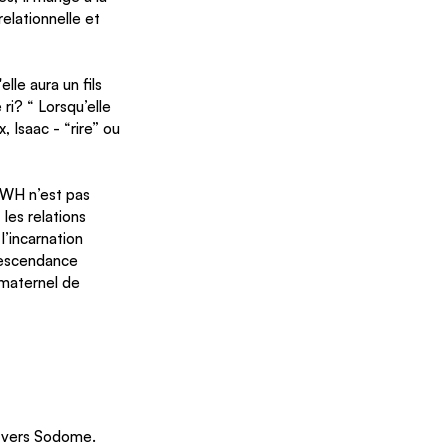
lationnelle et 
lle aura un fils 
ri? “ Lorsqu’elle 
, Isaac - “rire” ou 
HWH n’est pas 
 les relations 
’incarnation 
 descendance 
 maternel de 
ie vers Sodome. 