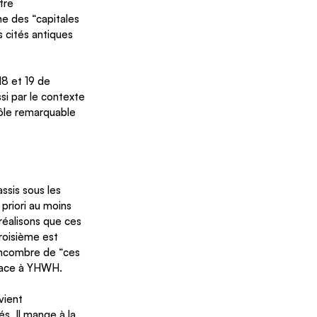
tre 
e des “capitales 
 cités antiques 
18 et 19 de 
i par le contexte 
rôle remarquable 
ssis sous les 
riori au moins 
 réalisons que ces 
roisième est 
ncombre de “ces 
face à YHWH. 
vient 
s, Il mange à la 