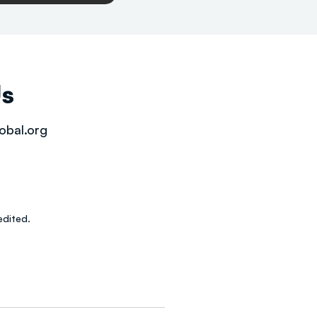
Us
obal.org
dited.