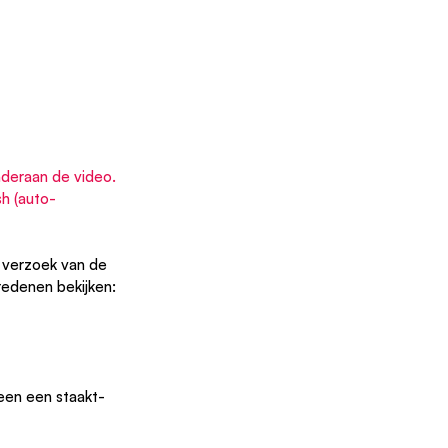
nderaan de video. 
sh (auto-
 verzoek van de 
redenen bekijken:
leen een staakt-