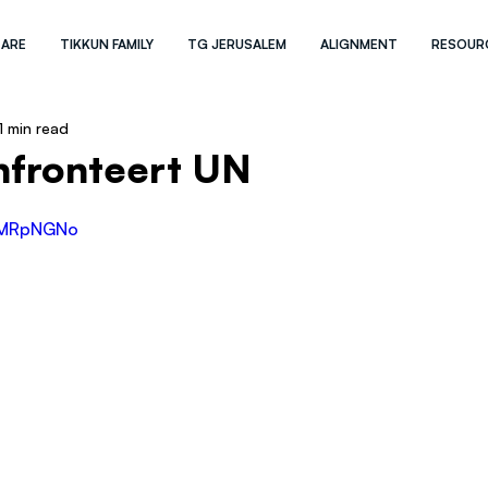
 ARE
TIKKUN FAMILY
TG JERUSALEM
ALIGNMENT
RESOUR
1 min read
nfronteert UN
ufMRpNGNo