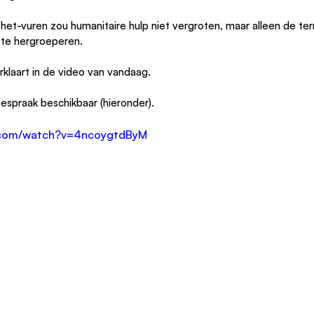
et-vuren zou humanitaire hulp niet vergroten, maar alleen de ter
 te hergroeperen.
klaart in de video van vandaag.
espraak beschikbaar (hieronder).
e.com/watch?v=4ncoygtdByM