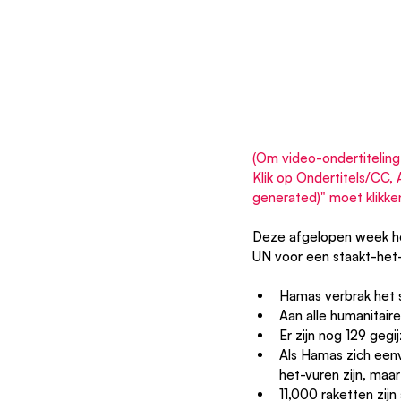
(Om video-ondertiteling 
Klik op Ondertitels/CC, A
generated)" moet klikke
Deze afgelopen week he
UN voor een staakt-het-
Hamas verbrak het s
Aan alle humanitaire
Er zijn nog 129 ge
Als Hamas zich eenv
het-vuren zijn, maar
11,000 raketten zijn