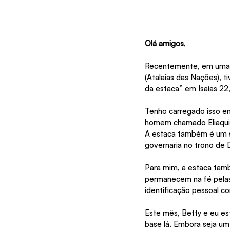
Olá amigos
,
Recentemente, em uma r
(Atalaias das Nações), 
da estaca” em Isaías 2
Tenho carregado isso e
homem chamado Eliaquim
A estaca também é um sí
governaria no trono de 
Para mim, a estaca tam
permanecem na fé pelas
identificação pessoal 
Este mês, Betty e eu es
base lá. Embora seja um