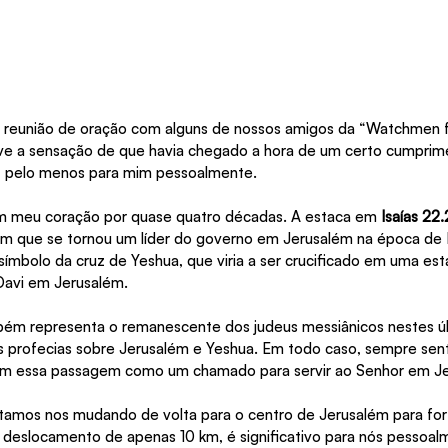
eunião de oração com alguns de nossos amigos da “Watchmen fo
tive a sensação de que havia chegado a hora de um certo cumprim
2, pelo menos para mim pessoalmente.
m meu coração por quase quatro décadas. A estaca em 
Isaías 22
 que se tornou um líder do governo em Jerusalém na época de Is
mbolo da cruz de Yeshua, que viria a ser crucificado em uma est
Davi em Jerusalém.
bém representa o remanescente dos judeus messiânicos nestes últ
 profecias sobre Jerusalém e Yeshua. Em todo caso, sempre sent
com essa passagem como um chamado para servir ao Senhor em J
tamos nos mudando de volta para o centro de Jerusalém para for
 deslocamento de apenas 10 km, é significativo para nós pessoalm