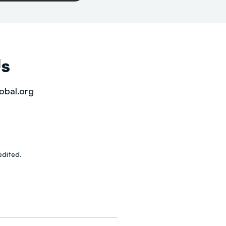
Us
obal.org
dited.