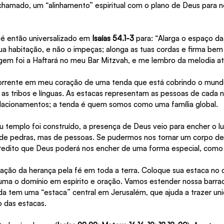
hamado, um “alinhamento” espiritual com o plano de Deus para n
é então universalizado em 
Isaías 54.1-3
 para: “Alarga o espaço da
ua habitação, e não o impeças; alonga as tuas cordas e firma bem 
em foi a Haftará no meu Bar Mitzvah, e me lembro da melodia at
rente em meu coração de uma tenda que está cobrindo o mundo i
as tribos e línguas. As estacas representam as pessoas de cada n
elacionamentos; a tenda é quem somos como uma família global.
 templo foi construído, a presença de Deus veio para encher o lu
 de pedras, mas de pessoas. Se pudermos nos tornar um corpo de
credito que Deus poderá nos encher de uma forma especial, como
cação da herança pela fé em toda a terra. Coloque sua estaca no 
uma o domínio em espírito e oração. Vamos estender nossa barrac
da tem uma “estaca” central em Jerusalém, que ajuda a trazer un
o das estacas.