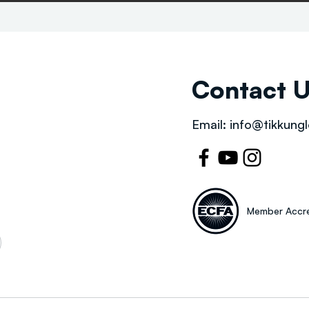
Contact 
Email:
info@tikkungl
Member Accre