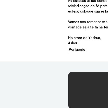
As estacas estão conect
reivindicação de fé par
esteja, coloque sua est
Vamos nos tornar este t
vontade seja feita na te
No amor de Yeshua,
Asher
Português