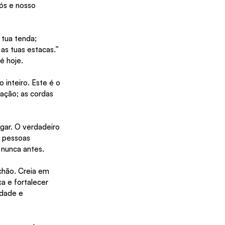
ós e nosso 
 tua tenda; 
as tuas estacas.” 
é hoje.
nteiro. Este é o 
ação; as cordas 
gar. O verdadeiro 
 pessoas 
 nunca antes.
chão. Creia em 
a e fortalecer 
idade e 