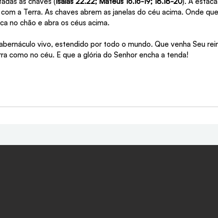
adas às chaves (
Isaías 22.22; Mateus 16.16-19; 18.18-20
). A estac
a com a Terra. As chaves abrem as janelas do céu acima. Onde qu
aca no chão e abra os céus acima.
abernáculo vivo, estendido por todo o mundo. Que venha Seu rei
rra como no céu. E que a glória do Senhor encha a tenda!