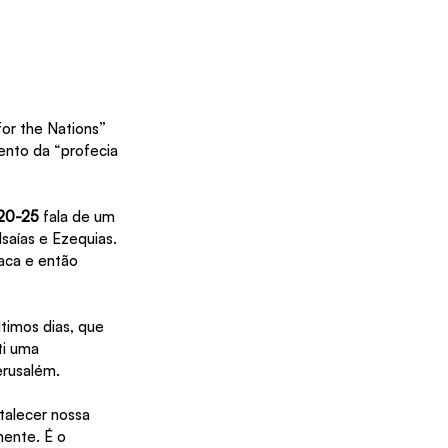
r the Nations” 
ento da “profecia 
.20-25
 fala de um 
aías e Ezequias. 
aca e então 
imos dias, que 
i uma 
erusalém.
talecer nossa 
ente. É o 