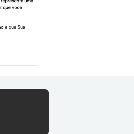
a representa uma 
er que você 
no e que Sua 