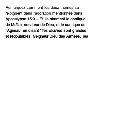
Remarquez comment les deux thèmes se 
rejoignent dans l'adoration mentionnée dans 
Apocalypse 15:3 – Et ils chantent le cantique 
de Moïse, serviteur de Dieu, et le cantique de 
l'Agneau, en disant "Tes œuvres sont grandes 
et redoutables, Seigneur Dieu des Armées, Tes 
voies sont justes et véritables, Roi des nations."
L'histoire et la prophétie semblent se confondre 
alors que nous entrons dans la fin des temps.  
La comparaison spirituelle entre les Israélites en 
Égypte et les saints de l'Apocalypse nous 
aidera à rester fidèles jusqu'à la fin, pendant 
toutes les épreuves et les tribulations. 
Français