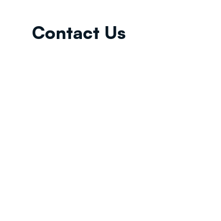
Contact Us
Email:
info@tikkunglobal.org
Member
Accredited.
Copyright © 2026
Tikkun Global
. All rights reserved