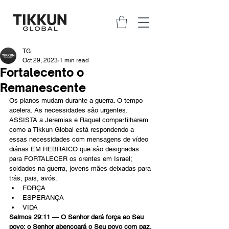
TG
Oct 29, 2023
1 min read
Fortalecento o
Remanescente
Os planos mudam durante a guerra. O tempo 
acelera. As necessidades são urgentes. 
ASSISTA a Jeremias e Raquel compartilharem 
como a Tikkun Global está respondendo a 
essas necessidades com mensagens de vídeo 
diárias EM HEBRAICO que são designadas 
para FORTALECER os crentes em Israel; 
soldados na guerra, jovens mães deixadas para 
trás, pais, avós.
FORÇA
ESPERANÇA
VIDA
Salmos 29:11 — O Senhor dará força ao Seu 
povo; o Senhor abençoará o Seu povo com paz.