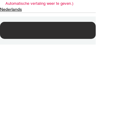
Automatische vertaling weer te geven.)
Nederlands
Contact Us
Email:
info@tikkunglobal.org
Member