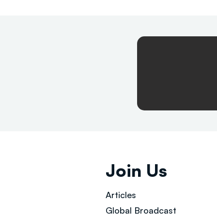
Join Us
Articles
Global Broad
cast