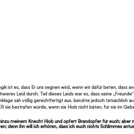
Logik ist es, dass Er uns segnen wird, wenn wir dafür beten, dass 
weres Leid durch. Teil dieses Leids war es, dass seine „Freunde“
nklage sah völlig gerechtfertigt aus, beruhte jedoch tatsächlich auf
R sie bestrafen würde, wenn sie Hiob nicht bäten, für sie im Gebe
inzu meinem Knecht Hiob und opfert Brandopfer für euch; aber 
ten; denn ihn will ich erhören, dass ich euch nichts Schlimmes antue