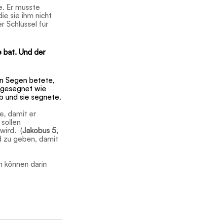
e. Er musste 
e sie ihm nicht 
 Schlüssel für 
 bat. Und der 
en Segen betete, 
 gesegnet wie 
b und sie segnete.
e, damit er 
 sollen 
ird.  (
Jakobus 5, 
d zu geben, damit 
n können darin 