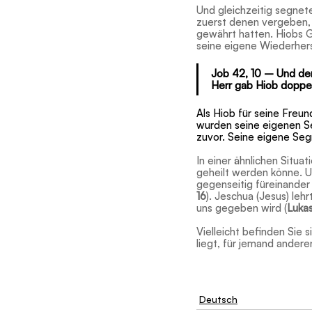
Und gleichzeitig segnet
zuerst denen vergeben, 
gewährt hatten. Hiobs G
seine eigene Wiederhers
Job 42, 10 – Und der
Herr gab Hiob doppelt
Als Hiob für seine Freu
wurden seine eigenen Se
zuvor. Seine eigene Seg
In einer ähnlichen Situa
geheilt werden könne. U
gegenseitig füreinander
16
). Jeschua (Jesus) lehr
uns gegeben wird (
Lukas
Vielleicht befinden Sie 
liegt, für jemand ander
Deutsch