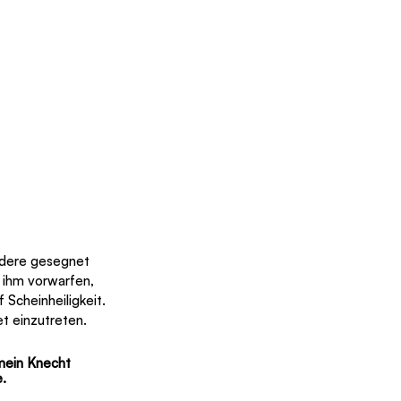
andere gesegnet 
 ihm vorwarfen, 
 Scheinheiligkeit. 
t einzutreten. 
mein Knecht 
. 