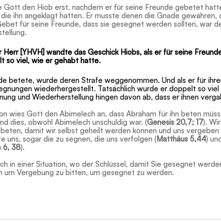
e Gott den Hiob erst, nachdem er für seine Freunde gebetet hatt
die ihn angeklagt hatten. Er musste denen die Gnade gewähren, di
ebet für seine Freunde, dass sie gesegnet werden sollten, war der
tellung.
 Herr [YHVH] wandte das Geschick Hiobs, als er für seine Freunde
 so viel, wie er gehabt hatte.
nde betete, wurde deren Strafe weggenommen. Und als er für ihr
gnungen wiederhergestellt. Tatsächlich wurde er doppelt so viel
nung und Wiederherstellung hingen davon ab, dass er ihnen verga
tion wies Gott den Abimelech an, dass Abraham für ihn beten müss
nd dies, obwohl Abimelech unschuldig war. (
Genesis 20,7; 17
). Wir
 beten, damit wir selbst geheilt werden können und uns vergeben w
te uns, sogar die zu segnen, die uns verfolgen (
Matthäus 5,44
) un
 6, 38
).
sich in einer Situation, wo der Schlüssel, damit Sie gesegnet werde
en um Vergebung zu bitten, um gesegnet zu werden.