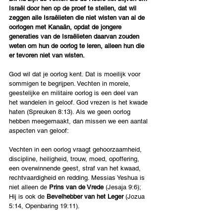
Israël door hen op de proef te stellen, dat wil 
zeggen alle Israëlieten die niet wisten van al de 
oorlogen met Kanaän, opdat de jongere 
generaties van de Israëlieten daarvan zouden 
weten om hun de oorlog te leren, alleen hun die 
er tevoren niet van wisten.
God wil dat je oorlog kent. Dat is moeilijk voor 
sommigen te begrijpen. Vechten in morele, 
geestelijke en militaire oorlog is een deel van 
het wandelen in geloof. God vrezen is het kwade 
haten (Spreuken 8:13). Als we geen oorlog 
hebben meegemaakt, dan missen we een aantal 
aspecten van geloof:
Vechten in een oorlog vraagt gehoorzaamheid, 
discipline, heiligheid, trouw, moed, opoffering, 
een overwinnende geest, straf van het kwaad, 
rechtvaardigheid en redding. Messias Yeshua is 
niet alleen de 
Prins van de Vrede 
(Jesaja 9:6); 
Hij is ook de 
Bevelhebber van het Leger
 (Jozua 
5:14, Openbaring 19:11).