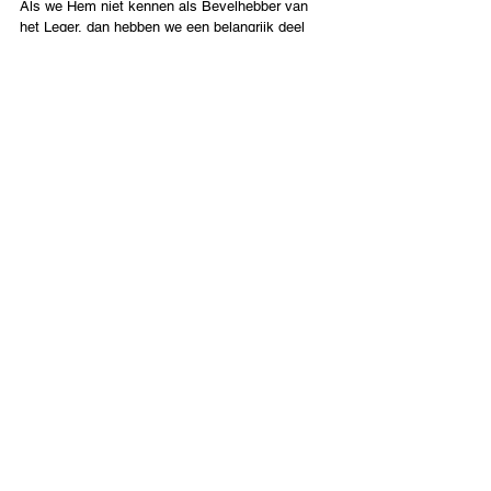
Als we Hem niet kennen als Bevelhebber van 
het Leger, dan hebben we een belangrijk deel 
gemist van wie Hij is. Dit is de tijd om een 
overwinnende en strijdende geest terug te 
krijgen. Laten we deel uitmaken van Gods leger 
in de hemel en op aarde. Yeshua komt terug om 
de planeet aarde weer in bezit te nemen; dat 
moeten wij met Hem doen.
De sleutel is niet 
tijd 
maar 
houding. 
Caleb en 
Jozua waren in de 80 toen zij de Jordaan 
overstaken. Dit is een verandering van 
paradigma’s, een verandering van tijden en 
seizoenen. Er is een tijd van oorlog en een tijd 
van vrede (Prediker 3:8). Dit is een tijd van 
oorlog. Laten we oversteken. Laten we “Gen V” 
zijn.
Nederlands