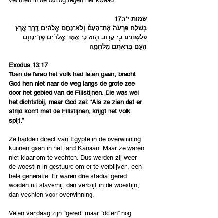
vechten in de oorlog tegen het kwaad. 
שמות י''ז:17
בְּשַׁלַּ֣ח פַּרְעֹה֮ אֶת־הָעָם֒ וְלֹא־נָחָ֣ם אֱלֹהִ֗ים דֶּ֚רֶךְ אֶ֣רֶץ 
פְּלִשְׁתִּ֔ים כִּ֥י קָר֖וֹב ה֑וּא כִּ֣י אָמַ֣ר אֱלֹהִ֗ים פֶּֽן־יִנָּחֵ֥ם 
הָעָ֛ם בִּרְאֹתָ֥ם מִלְחָמָ֖ה
Exodus 13:17
Toen de farao het volk had laten gaan, bracht 
God hen niet naar de weg langs de grote zee 
door het gebied van de Filistijnen. Die was wel 
het dichtstbij, maar God zei: “Als ze zien dat er 
strijd komt met de Filistijnen, krijgt het volk 
spijt.”
Ze hadden direct van Egypte in de overwinning 
kunnen gaan in het land Kanaän. Maar ze waren 
niet klaar om te vechten. Dus werden zij weer 
de woestijn in gestuurd om er te verblijven, een 
hele generatie. Er waren drie stadia: gered 
worden uit slavernij; dan verblijf in de woestijn; 
dan vechten voor overwinning.
Velen vandaag zijn “gered” maar “dolen” nog 