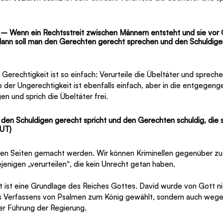
 Wenn ein Rechtsstreit zwischen Männern entsteht und sie vor G
 dann soll man den Gerechten gerecht sprechen und den Schuldigen
r Gerechtigkeit ist so einfach: Verurteile die Übeltäter und sprech
zip der Ungerechtigkeit ist ebenfalls einfach, aber in die entgegen
en und sprich die Übeltäter frei.
den Schuldigen gerecht spricht und den Gerechten schuldig, die 
LUT)
den Seiten gemacht werden. Wir können Kriminellen gegenüber zu 
ejenigen „verurteilen“, die kein Unrecht getan haben.
t ist eine Grundlage des Reiches Gottes. David wurde von Gott n
s Verfassens von Psalmen zum König gewählt, sondern auch wegen
er Führung der Regierung.