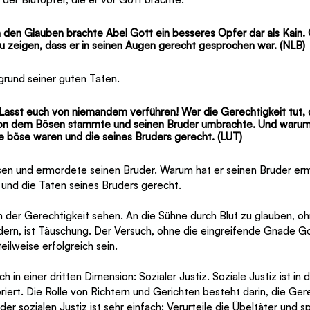
 den Glauben brachte Abel Gott ein besseres Opfer dar als Kain.
u zeigen, dass er in seinen Augen gerecht gesprochen war. (NLB)
grund seiner guten Taten.
 Lasst euch von niemandem verführen! Wer die Gerechtigkeit tut, d
 von dem Bösen stammte und seinen Bruder umbrachte. Und warum 
 böse waren und die seines Bruders gerecht. (LUT)
en und ermordete seinen Bruder. Warum hat er seinen Bruder erm
und die Taten seines Bruders gerecht.
 der Gerechtigkeit sehen. An die Sühne durch Blut zu glauben, o
rdern, ist Täuschung. Der Versuch, ohne die eingreifende Gnade G
teilweise erfolgreich sein.
h in einer dritten Dimension: Sozialer Justiz. Soziale Justiz ist in 
oriert. Die Rolle von Richtern und Gerichten besteht darin, die Ger
er sozialen Justiz ist sehr einfach: Verurteile die Übeltäter und s