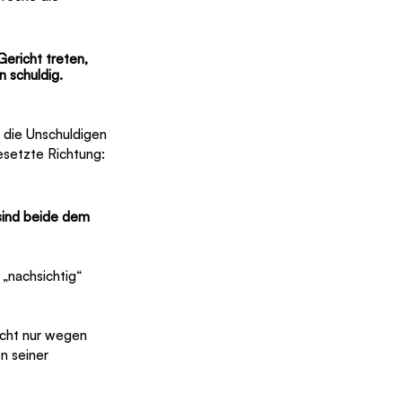
ericht treten, 
 schuldig. 
e die Unschuldigen 
gesetzte Richtung: 
sind beide dem 
„nachsichtig“ 
icht nur wegen 
 seiner 