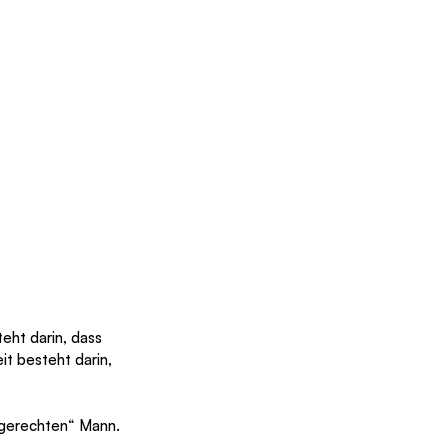
eht darin, dass 
t besteht darin, 
„gerechten“ Mann. 