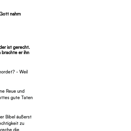
 Gott nahm 
er ist gerecht. 
brachte er ihn 
ordet? - Weil 
hne Reue und 
ottes gute Taten 
der Bibel äußerst 
echtigkeit zu 
preche die 