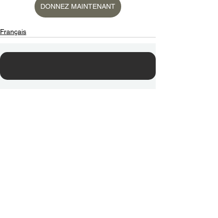
DONNEZ MAINTENANT
Français
Contact Us
Email:
info@tikkunglobal.org