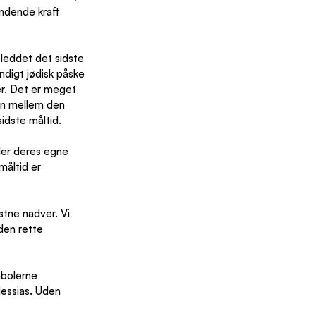
indende kraft 
leddet det sidste 
digt jødisk påske 
r. Det er meget 
sen mellem den 
idste måltid.
der deres egne 
måltid er 
stne nadver. Vi 
den rette 
mbolerne 
Messias. Uden 