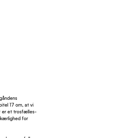
igåndens 
tel 17 om, at vi 
t er et trosfælles-
 kærlighed for 