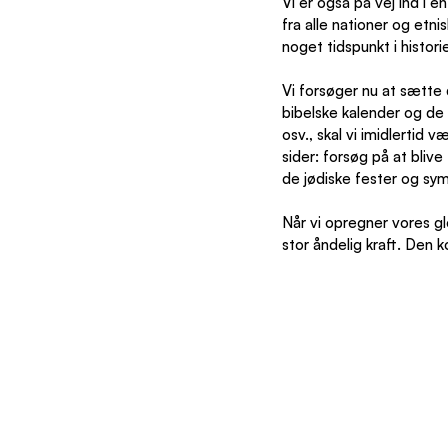
Vi er også på vej ind i 
fra alle nationer og etn
noget tidspunkt i histori
Vi forsøger nu at sætte 
bibelske kalender og de 
osv., skal vi imidlertid 
sider: forsøg på at blive 
de jødiske fester og sym
Når vi opregner vores gl
stor åndelig kraft. Den k