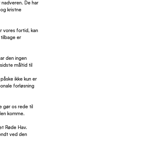
r nadveren. De har 
og kristne 
r vores fortid, kan 
tilbage er 
ar den ingen 
dste måltid til 
 påske ikke kun er 
onale forløsning 
gør os rede til 
nden komme.
et Røde Hav. 
dendt ved den 