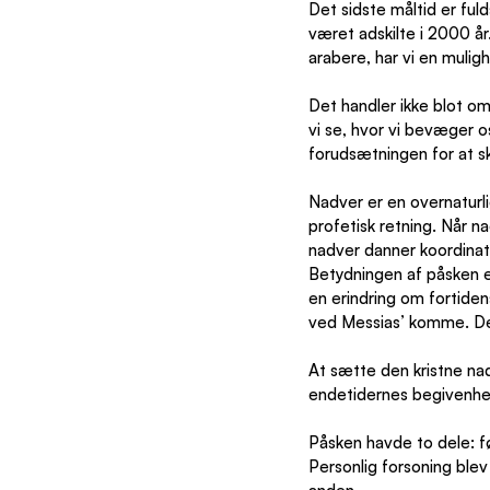
Det sidste måltid er ful
været adskilte i 2000 år
arabere, har vi en muli
Det handler ikke blot om, 
vi se, hvor vi bevæger o
forudsætningen for at s
Nadver er en overnaturl
profetisk retning. Når 
nadver danner koordinate
Betydningen af påsken er 
en erindring om fortiden
ved Messias’ komme. De
At sætte den kristne nad
endetidernes begivenhe
Påsken havde to dele: f
Personlig forsoning blev