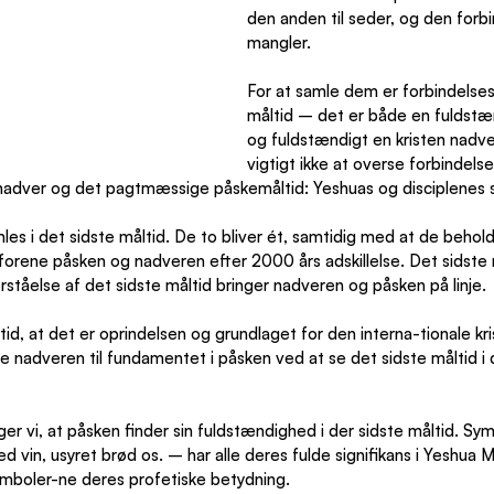
den anden til seder, og den forb
mangler.
For at samle dem er forbindelses
måltid – det er både en fuldstæn
og fuldstændigt en kristen nadve
vigtigt ikke at overse forbindel
s nadver og det pagtmæssige påskemåltid: Yeshuas og disciplenes s
es i det sidste måltid. De to bliver ét, samtidig med at de behol
t forene påsken og nadveren efter 2000 års adskillelse. Det sidste 
rståelse af det sidste måltid bringer nadveren og påsken på linje.
id, at det er oprindelsen og grundlaget for den interna-tionale kri
e nadveren til fundamentet i påsken ved at se det sidste måltid i 
iger vi, at påsken finder sin fuldstændighed i der sidste måltid. Sy
in, usyret brød os. – har alle deres fulde signifikans i Yeshua 
mboler-ne deres profetiske betydning.