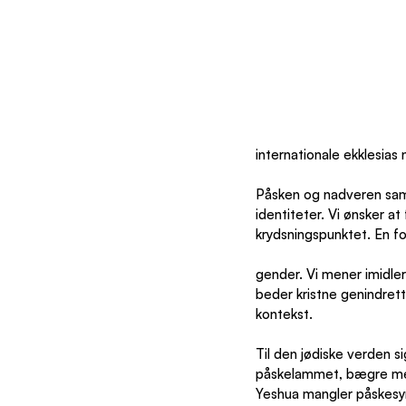
internationale ekklesia
Påsken og nadveren saml
identiteter. Vi ønsker a
krydsningspunktet. En fo
gender. Vi mener imidlert
beder kristne genindrett
kontekst.
Til den jødiske verden s
påskelammet, bægre med v
Yeshua mangler påskesy