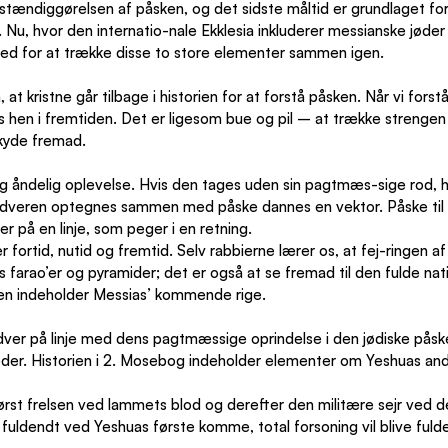
dstændiggørelsen af påsken, og det sidste måltid er grundlaget fo
. Nu, hvor den internatio-nale Ekklesia inkluderer messianske jøder 
ghed for at trække disse to store elementer sammen igen.
at kristne går tilbage i historien for at forstå påsken. Når vi forstå
s hen i fremtiden. Det er ligesom bue og pil – at trække strengen 
kyde fremad.
ig åndelig oplevelse. Hvis den tages uden sin pagtmæs-sige rod, h
nadveren optegnes sammen med påske dannes en vektor. Påske til si
r på en linje, som peger i en retning.
fortid, nutid og fremtid. Selv rabbierne lærer os, at fej-ringen af
s farao’er og pyramider; det er også at se fremad til den fulde nati
n indeholder Messias’ kommende rige.
ver på linje med dens pagtmæssige oprindelse i den jødiske påske 
der. Historien i 2. Mosebog indeholder elementer om Yeshuas a
ørst frelsen ved lammets blod og derefter den militære sejr ved d
 fuldendt ved Yeshuas første komme, total forsoning vil blive ful