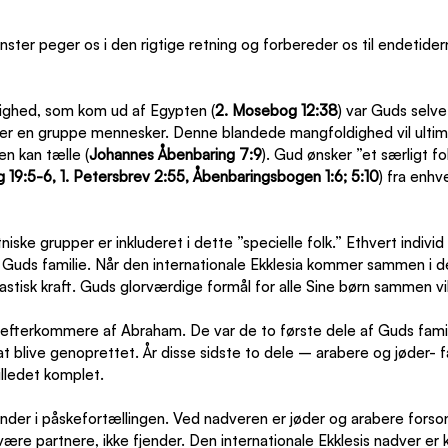
ster peger os i den rigtige retning og forbereder os til endetide
ghed, som kom ud af Egypten (
2. Mosebog 12:38
) var Guds selve
r en gruppe mennesker. Denne blandede mangfoldighed vil ultimat
n kan tælle (
Johannes Åbenbaring 7:9
). Gud ønsker ”et særligt fo
 19:5-6, 1. Petersbrev 2:55, Åbenbaringsbogen 1:6; 5:10
) fra enhv
niske grupper er inkluderet i dette ”specielle folk.” Ethvert individ
 Guds familie. Når den internationale Ekklesia kommer sammen i de
tastisk kraft. Guds glorværdige formål for alle Sine børn sammen vil 
efterkommere af Abraham. De var de to første dele af Guds famili
at blive genoprettet. År disse sidste to dele – arabere og jøder- fa
illedet komplet.
ender i påskefortællingen. Ved nadveren er jøder og arabere fors
være partnere, ikke fjender. Den internationale Ekklesis nadver er 