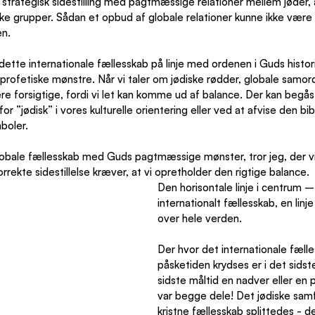
en strategisk sidestilling med pagtmæssige relationer mellem jøder, 
iske grupper. Sådan et opbud af globale relationer kunne ikke være 
en.
dette internationale fællesskab på linje med ordenen i Guds histor
profetiske mønstre. Når vi taler om jødiske rødder, globale samor
være forsigtige, fordi vi let kan komme ud af balance. Der kan begås
for ”jødisk” i vores kulturelle orientering eller ved at afvise den bibe
boler.
obale fællesskab med Guds pagtmæssige mønster, tror jeg, der vil 
orrekte sidestillelse kræver, at vi opretholder den rigtige balance.
Den horisontale linje i centrum – 
internationalt fællesskab, en linj
over hele verden.
Der hvor det internationale fæll
påsketiden krydses er i det sidst
sidste måltid en nadver eller en
var begge dele! Det jødiske sam
kristne fællesskab splittedes - de