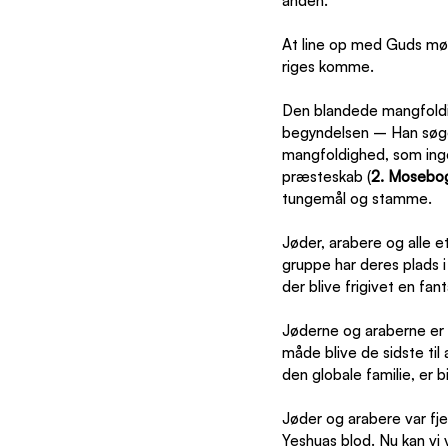
anden.
At line op med Guds møn
riges komme.
Den blandede mangfoldi
begyndelsen – Han søge
mangfoldighed, som inge
præsteskab (
2. Mosebog
tungemål og stamme.
Jøder, arabere og alle et
gruppe har deres plads i
der blive frigivet en fan
Jøderne og araberne er 
måde blive de sidste til 
den globale familie, er b
Jøder og arabere var fj
Yeshuas blod. Nu kan vi 