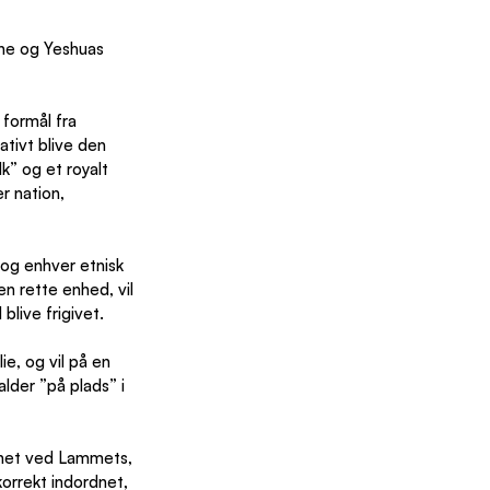
rne og Yeshuas 
 formål fra 
ivt blive den 
lk” og et royalt 
er nation, 
 og enhver etnisk 
n rette enhed, vil 
blive frigivet.
e, og vil på en 
lder ”på plads” i 
onet ved Lammets, 
korrekt indordnet, 