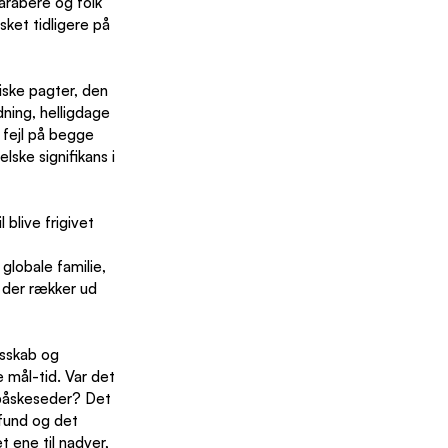
arabere og folk 
sket tidligere på 
iske pagter, den 
dning
,
 helligdage 
 fejl på begge 
lske signifikans i 
blive frigivet 
globale familie, 
e der rækker ud 
esskab og 
e mål-tid. Var det 
 påskeseder? Det 
fund og det 
t ene til nadver, 