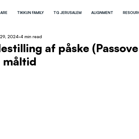
 ARE
TIKKUN FAMILY
TG JERUSALEM
ALIGNMENT
RESOUR
 29, 2024
4 min read
estilling af påske (Passove
e måltid