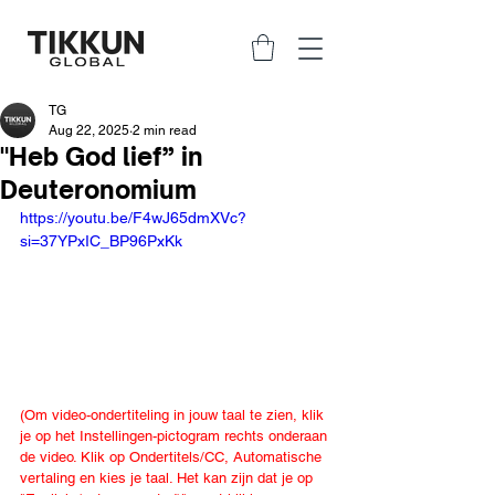
TG
Aug 22, 2025
2 min read
"Heb God lief” in
Deuteronomium
https://youtu.be/F4wJ65dmXVc?
si=37YPxIC_BP96PxKk
(Om video-ondertiteling in jouw taal te zien, klik 
je op het Instellingen-pictogram rechts onderaan 
de video. Klik op Ondertitels/CC, Automatische 
vertaling en kies je taal. Het kan zijn dat je op 