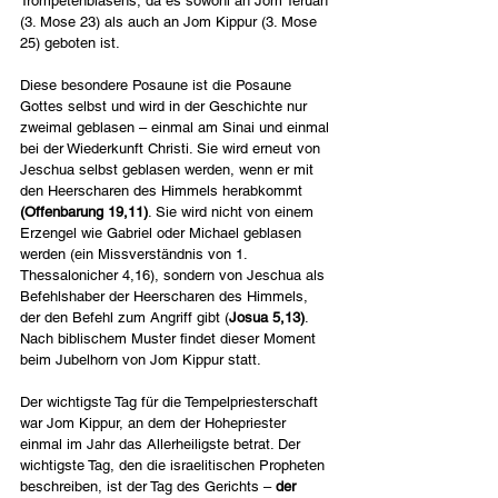
Trompetenblasens, da es sowohl an Jom Teruah 
(3. Mose 23) als auch an Jom Kippur (3. Mose 
25) geboten ist.
Diese besondere Posaune ist die Posaune 
Gottes selbst und wird in der Geschichte nur 
zweimal geblasen – einmal am Sinai und einmal 
bei der Wiederkunft Christi. Sie wird erneut von 
Jeschua selbst geblasen werden, wenn er mit 
den Heerscharen des Himmels herabkommt 
(Offenbarung 19,11)
. Sie wird nicht von einem 
Erzengel wie Gabriel oder Michael geblasen 
werden (ein Missverständnis von 1. 
Thessalonicher 4,16), sondern von Jeschua als 
Befehlshaber der Heerscharen des Himmels, 
der den Befehl zum Angriff gibt (
Josua 5,13)
. 
Nach biblischem Muster findet dieser Moment 
beim Jubelhorn von Jom Kippur statt.
Der wichtigste Tag für die Tempelpriesterschaft 
war Jom Kippur, an dem der Hohepriester 
einmal im Jahr das Allerheiligste betrat. Der 
wichtigste Tag, den die israelitischen Propheten 
beschreiben, ist der Tag des Gerichts – 
der 