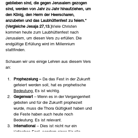
geblieben sind, die gegen Jerusalem gezogen 
sind, werden von Jahr zu Jahr hinaufziehen, um 
den König, den Herrn der Heerscharen, 
anzubeten und das Laubhüttenfest zu feiern.“ 
(Vergleiche Jesaja 27,13.)
Viele Christen 
kommen heute zum Laubhüttenfest nach 
Jerusalem, um diesen Vers zu erfüllen. Die 
endgültige Erfüllung wird im Millennium 
stattfinden. 
Schauen wir uns einige Lehren aus diesem Vers 
an:
Prophezeiung –
 Da das Fest in der Zukunft 
gefeiert werden soll, hat es prophetische 
Bedeutung.
 Es ist wichtig.            
Gegenwart 
– Wenn es in der Vergangenheit 
geboten und für die Zukunft prophezeit 
wurde, muss die Thora Gültigkeit haben und 
die Feste haben auch heute noch 
Bedeutung. Es ist relevant.            
International
 – Dies ist nicht nur ein 
jüdisches Fest, sondern eines für alle 
Nationen, ein             internationales, 