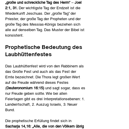
„große und schreckliche Tag des Herrn“
 – 
Joel 
2:1, 31. 
Der wichtigste Tag der Endzeit ist die 
Wiederkunft Jeschuas. Der „große Tag” der 
Priester, der große Tag der Propheten und der 
große Tag des Messias-Königs beziehen sich 
alle auf denselben Tag. Das Muster der Bibel ist 
konsistent.
Prophetische Bedeutung des 
Laubhüttenfestes
Das Laubhüttenfest wird von den Rabbinern als 
das Große Fest und auch als das Fest der 
Ernte bezeichnet. Die Thora legt großen Wert 
auf die Freude während dieses Festes 
(
Deuteronomium 16:15)
 und sagt sogar, dass es 
nur Freude geben sollte. Wie bei allen 
Feiertagen gibt es drei Interpretationsebenen: 1. 
Landwirtschaft, 2. Auszug Israels, 3. Neuer 
Bund.
Die prophetische Erfüllung findet sich in 
Sacharja 14,16: „Alle, die von den Völkern übrig 