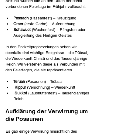
Ankunft wurden alle an den Daten der damit 
verbundenen Feiertage im Frühjahr vollbracht.
Pessach 
(Passahfest) – Kreuzigung            
Omer 
(erste Garbe) – Auferstehung            
Schawuot
 (Wochenfest) – Pfingsten oder 
Ausgießung des Heiligen Geistes 
In den Endzeitprophezeiungen sehen wir 
ebenfalls drei wichtige Ereignisse – die Trübsal, 
die Wiederkunft Christi und das Tausendjährige 
Reich. Wir verstehen diese als verbunden mit 
den Feiertagen, die sie repräsentieren.            
Teruah
 (Posaunen) – Trübsal           
Kippur
 (Versöhnung) – Wiederkunft           
Sukkot
 (Laubhüttenfest) – Tausendjähriges 
Reich 
Aufklärung der Verwirrung um 
die Posaunen
Es gab einige Verwirrung hinsichtlich des 