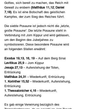
Gottes, sich bereit zu machen, das Reich mit 
Gewalt zu erobern 
(Matthäus 11,12; Daniel 
7,18)
. Es ist eine Botschaft des geistlichen 
Kampfes, der zum Sieg des Reiches führt.
Die siebte Posaune ist jedoch nicht die „letzte, 
große Posaune“. Die letzte Posaune steht in 
Verbindung mit Jom Kippur und wird geblasen, 
um den Beginn des Jubeljahres zu 
symbolisieren. Diese besondere Posaune wird 
an folgenden Stellen erwähnt:
Exodus 19,13, 16, 19
 – Auf dem Berg Sinai
Levitikus 25,9
 – Jom Kippur
Jesaja 27,13 
– Auferstehung der Toten, 
Entrückung
Matthäus 24,31
 – Wiederkunft, Entrückung
1. Korinther 15,52
 – Wiederkunft, Auferstehung, 
Entrückung
1. Thessalonicher 4,16 
– Wiederkunft, 
Auferstehung, Entrückung
Es gab einige Verwirrung bezüglich des 