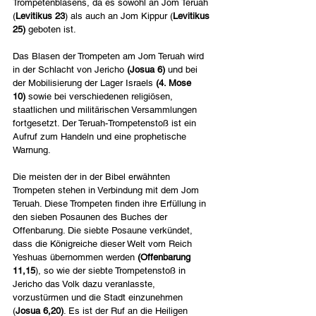
Trompetenblasens, da es sowohl an Jom Teruah 
(
Levitikus 23
) als auch an Jom Kippur (
Levitikus 
25)
 geboten ist.
Das Blasen der Trompeten am Jom Teruah wird 
in der Schlacht von Jericho 
(Josua 6)
 und bei 
der Mobilisierung der Lager Israels 
(4. Mose 
10)
 sowie bei verschiedenen religiösen, 
staatlichen und militärischen Versammlungen 
fortgesetzt. Der Teruah-Trompetenstoß ist ein 
Aufruf zum Handeln und eine prophetische 
Warnung.
Die meisten der in der Bibel erwähnten 
Trompeten stehen in Verbindung mit dem Jom 
Teruah. Diese Trompeten finden ihre Erfüllung in 
den sieben Posaunen des Buches der 
Offenbarung. Die siebte Posaune verkündet, 
dass die Königreiche dieser Welt vom Reich 
Yeshuas übernommen werden 
(Offenbarung 
11,15
), so wie der siebte Trompetenstoß in 
Jericho das Volk dazu veranlasste, 
vorzustürmen und die Stadt einzunehmen 
(
Josua 6,20)
. Es ist der Ruf an die Heiligen 