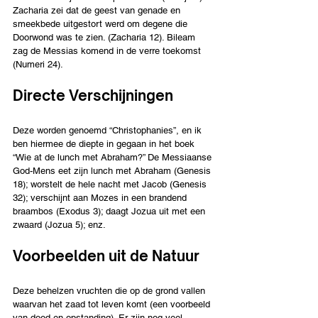
Zacharia zei dat de geest van genade en 
smeekbede uitgestort werd om degene die 
Doorwond was te zien. (Zacharia 12). Bileam 
zag de Messias komend in de verre toekomst 
(Numeri 24).
Directe Verschijningen 
Deze worden genoemd “Christophanies”, en ik 
ben hiermee de diepte in gegaan in het boek 
“Wie at de lunch met Abraham?” De Messiaanse 
God-Mens eet zijn lunch met Abraham (Genesis 
18); worstelt de hele nacht met Jacob (Genesis 
32); verschijnt aan Mozes in een brandend 
braambos (Exodus 3); daagt Jozua uit met een 
zwaard (Jozua 5); enz.
Voorbeelden uit de Natuur
Deze behelzen vruchten die op de grond vallen 
waarvan het zaad tot leven komt (een voorbeeld 
van dood en opstanding). Er zijn nog veel 