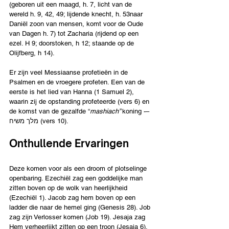
(geboren uit een maagd, h. 7, licht van de 
wereld h. 9, 42, 49; lijdende knecht, h. 53naar 
Daniël zoon van mensen, komt voor de Oude 
van Dagen h. 7) tot Zacharia (rijdend op een 
ezel. H 9; doorstoken, h 12; staande op de 
Olijfberg, h 14).
Er zijn veel Messiaanse profetieën in de 
Psalmen en de vroegere profeten. Een van de 
eerste is het lied van Hanna (1 Samuel 2), 
waarin zij de opstanding profeteerde (vers 6) en 
de komst van de gezalfde “
mashiach” 
koning -– 
מלך משיח (vers 10).  
Onthullende Ervaringen 
Deze komen voor als een droom of plotselinge 
openbaring. Ezechiël zag een goddelijke man 
zitten boven op de wolk van heerlijkheid 
(Ezechiël 1). Jacob zag hem boven op een 
ladder die naar de hemel ging (Genesis 28). Job 
zag zijn Verlosser komen (Job 19). Jesaja zag 
Hem verheerlijkt zitten op een troon (Jesaja 6). 