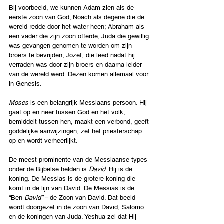
Bij voorbeeld, we kunnen Adam zien als de 
eerste zoon van God; Noach als degene die de 
wereld redde door het water heen; Abraham als 
een vader die zijn zoon offerde; Juda die gewillig 
was gevangen genomen te worden om zijn 
broers te bevrijden; Jozef, die leed nadat hij 
verraden was door zijn broers en daarna leider 
van de wereld werd. Dezen komen allemaal voor 
in Genesis.
Moses
 is een belangrijk Messiaans persoon. Hij 
gaat op en neer tussen God en het volk, 
bemiddelt tussen hen, maakt een verbond, geeft 
goddelijke aanwijzingen, zet het priesterschap 
op en wordt verheerlijkt.
De meest prominente van de Messiaanse types 
onder de Bijbelse helden is 
David
. Hij is de 
koning. De Messias is de grotere koning die 
komt in de lijn van David. De Messias is de 
“Ben
 David” – 
de Zoon van David. Dat beeld 
wordt doorgezet in de zoon van David, Salomo 
en de koningen van Juda. Yeshua zei dat Hij 