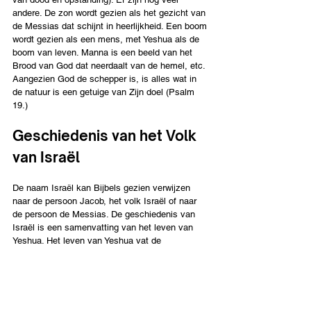
andere. De zon wordt gezien als het gezicht van 
de Messias dat schijnt in heerlijkheid. Een boom 
wordt gezien als een mens, met Yeshua als de 
boom van leven. Manna is een beeld van het 
Brood van God dat neerdaalt van de hemel, etc. 
Aangezien God de schepper is, is alles wat in 
de natuur is een getuige van Zijn doel (Psalm 
19.)
Geschiedenis van het Volk 
van Israël 
De naam Israël kan Bijbels gezien verwijzen 
naar de persoon Jacob, het volk Israël of naar 
de persoon de Messias. De geschiedenis van 
Israël is een samenvatting van het leven van 
Yeshua. Het leven van Yeshua vat de 
geschiedenis van Israël samen. Beiden gingen 
naar Egypte. Beiden kwamen uit Egypte. Veertig 
dagen verzoeking in de woestijn van Yeshua 
staan gelijk aan veertig jaar zwerven in de 
woestijn van het volk. De ballingschap en het 