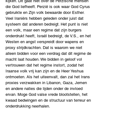
kijken. Dit gaat niet over de Perzische mensen 
die God liefheeft. Perzië is ook waar God Cyrus 
gebruikte en Zijn volk bewaarde door Esther. 
Veel Iraniërs hebben geleden onder juist dat 
systeem dat anderen bedreigt. Het punt is niet 
een volk, maar een regime dat zijn burgers 
onderdrukt heeft, Israël bedreigt, de V.S., en het 
Westen en angst verspreidt door wapens en 
proxy strijdkrachten. Dat is waarom we niet 
alleen bidden voor een verdrag dat dit regime de 
macht laat houden. We bidden in geloof vol 
vertrouwen dat het regime instort, zodat het 
Iraanse volk vrij kan zijn en de Heer Yeshua 
ontmoeten. Als het uiteenvalt, dan zal het Irans 
proxies verzwakken in Libanon, Gaza, Jemen 
en andere naties die lijden onder de invloed 
ervan. Moge God valse vrede blootstellen, het 
kwaad bedwingen en de structuur van terreur en 
onderdrukking neerhalen.
Ik geloof dat we dat dit Farao -achtige patroon 
zich zien ontvouwen. Ik beweer niet dat ik de 
tijd van ieder detail weet. Maar Exodus herinnert 
ons eraan dat het demonische patroon van trots 