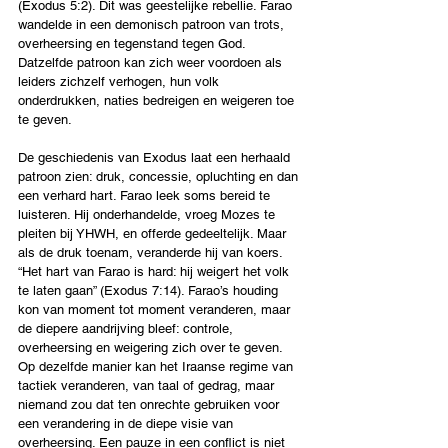
(Exodus 5:2). Dit was geestelijke rebellie. Farao 
wandelde in een demonisch patroon van trots, 
overheersing en tegenstand tegen God. 
Datzelfde patroon kan zich weer voordoen als 
leiders zichzelf verhogen, hun volk 
onderdrukken, naties bedreigen en weigeren toe 
te geven.
De geschiedenis van Exodus laat een herhaald 
patroon zien: druk, concessie, opluchting en dan 
een verhard hart. Farao leek soms bereid te 
luisteren. Hij onderhandelde, vroeg Mozes te 
pleiten bij YHWH, en offerde gedeeltelijk. Maar 
als de druk toenam, veranderde hij van koers. 
“Het hart van Farao is hard: hij weigert het volk 
te laten gaan” (Exodus 7:14). Farao’s houding 
kon van moment tot moment veranderen, maar 
de diepere aandrijving bleef: controle, 
overheersing en weigering zich over te geven. 
Op dezelfde manier kan het Iraanse regime van 
tactiek veranderen, van taal of gedrag, maar 
niemand zou dat ten onrechte gebruiken voor 
een verandering in de diepe visie van 
overheersing. Een pauze in een conflict is niet 