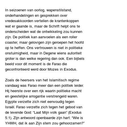
In seizoenen van oorlog, wapenstilstand, 
onderhandelingen en gesprekken over 
vredesakkoorden vertellen de krantenkoppen 
wat er gaande is, maar de Schrift helpt ons te 
onderscheiden wat de ontwikkeling zou kunnen 
zijn. De politiek kan aanvoelen als een roller 
coaster, maar gelovigen zijn geroepen het hoofd 
op te heffen. Ons vertrouwen is niet in politieke 
onstuimigheid, maar in Degene wiens autoriteit 
groter is dan welke regering dan ook. Een bijbels 
beeld voor dit moment is de Farao die 
geconfronteerd werd door Mozes in Exodus.
Zoals de heersers van het Islamitisch regime 
vandaag was Farao meer dan een politiek leider. 
Hij heerste over een rijk waarin politieke macht 
en geestelijke arrogantie verstrengeld waren. 
Egypte verzette zich niet eenvoudig tegen 
Israël. Farao verzette zich tegen het gebod van 
de levende God: “Laat Mijn volk gaan” (Exodus 
5:1). Zijn antwoord openbaarde zijn hart: “Wie is 
YHWH, dat ik aan Zijn stem zou gehoorzamen?” 