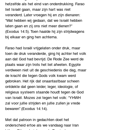
hetzelfde als het eind van onderdrukking. Farao 
liet Israël gaan, maar zijn hart was niet 
veranderd. Later vroegen hij en zijn dienaren: 
“Wat hebben wij gedaan, dat we Israël hebben 
laten gaan en zij ons niet meer dienen?” 
(Exodus 14:5). Toen haalde hij zijn strijdwagens 
bij elkaar en ging hen achterna.
Farao had Israël vrijgelaten onder druk, maar 
toen de druk veranderde, ging hij achter het volk 
aan dat God had bevrijd. De Rode Zee werd de 
plaats waar zijn trots het liet afweten. Egypte 
verdween niet uit de geschiedenis die dag, maar 
de kracht die tegen Gods volk kwam werd 
gebroken. Het rijk dat onaantastbaar scheen 
ontdekte dat geen leider, leger, ideologie, of 
religieus systeem staande houdt tegen de God 
van Israël. Mozes zei tegen het volk: “YHWH 
zal voor jullie strijden en jullie zullen je vrede 
bewaren” (Exodus 14:14).
Met dat patroon in gedachten doet het 
onderscheid ertoe als we vandaag naar Iran 