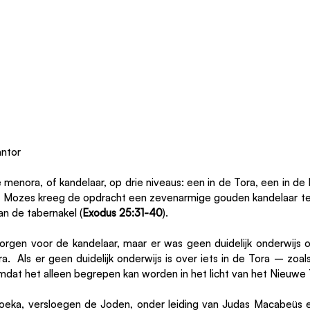
antor
 menora, of kandelaar, op drie niveaus: een in de Tora, een in de 
 Mozes kreeg de opdracht een zevenarmige gouden kandelaar te
an de tabernakel (
Exodus 25:31-40
).
rgen voor de kandelaar, maar er was geen duidelijk onderwijs ov
  Als er geen duidelijk onderwijs is over iets in de Tora – zoal
omdat het alleen begrepen kan worden in het licht van het Nieuwe
oeka, versloegen de Joden, onder leiding van Judas Macabeüs en z