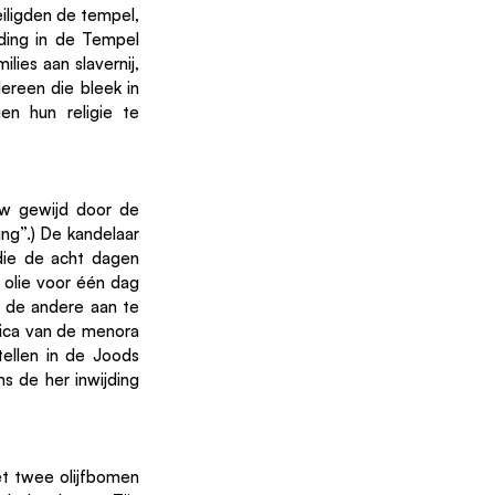
iligden de tempel, 
ding in de Tempel 
ies aan slavernij, 
reen die bleek in 
n hun religie te 
w gewijd door de 
g”.) De kandelaar 
ie de acht dagen 
olie voor één dag 
 de andere aan te 
ica van de menora 
ellen in de Joods 
s de her inwijding 
t twee olijfbomen 