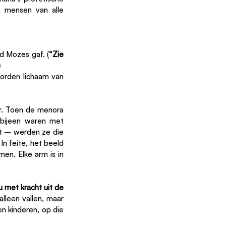
 mensen van alle 
 Mozes gaf. (
“Zie 
)
orden lichaam van 
. Toen de menora 
bijeen waren met 
t – werden ze die 
 feite, het beeld 
n. Elke arm is in 
u met kracht uit de 
lleen vallen, maar 
 kinderen, op die 