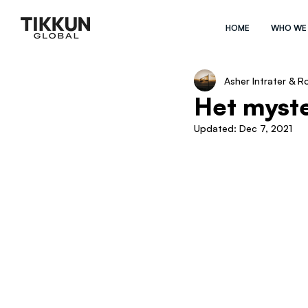
HOME
WHO WE
Asher Intrater & R
Het myst
Updated:
Dec 7, 2021