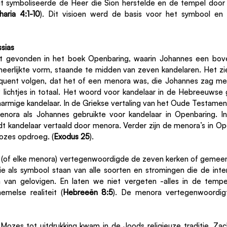
t symboliseerde de Heer die Sion herstelde en de tempel door d
haria 4:1-10
). Dit visioen werd de basis voor het symbool en 
sias
 gevonden in het boek Openbaring, waarin Johannes een bovenn
heerlijkte vorm, staande te midden van zeven kandelaren. Het zie
equent volgen, dat het of een menora was, die Johannes zag me
ichtjes in totaal. Het woord voor kandelaar in de Hebreeuwse ges
narmige kandelaar. In de Griekse vertaling van het Oude Testamen
enora als Johannes gebruikte voor kandelaar in Openbaring. I
 kandelaar vertaald door menora. Verder zijn de menora’s in Op
ozes opdroeg. (
Exodus 25
).
 (of elke menora) vertegenwoordigde de zeven kerken of gemeent
die als symbool staan van alle soorten en stromingen die de inter
 van gelovigen. En laten we niet vergeten -alles in de tempe
melse realiteit (
Hebreeën 8:5
). De menora vertegenwoordigt
Mozes tot uitdrukking kwam in de Joods religieuze traditie, Zach