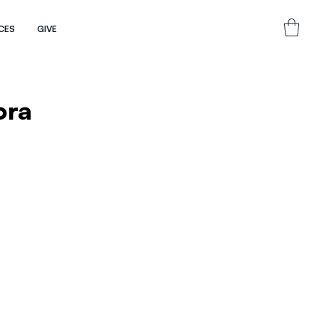
CES
GIVE
ora