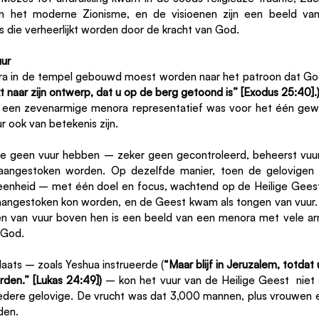
 in het moderne Zionisme, en de visioenen zijn een beeld van
s die verheerlijkt worden door de kracht van God.
ur
a in de tempel gebouwd moest worden naar het patroon dat God
 naar zijn ontwerp, dat u op de berg getoond is” [Exodus 25:40].
an een zevenarmige menora representatief was voor het één gew
 ook van betekenis zijn.
e geen vuur hebben – zeker geen gecontroleerd, beheerst vuur
aangestoken worden. Op dezelfde manier, toen de gelovigen 
n eenheid – met één doel en focus, wachtend op de Heilige Gees
aangestoken kon worden, en de Geest kwam als tongen van vuur. In
 van vuur boven hen is een beeld van een menora met vele arme
 God.
aats – zoals Yeshua instrueerde (
“Maar blijf in Jeruzalem, totdat 
den.” [Lukas 24:49]) 
– kon het vuur van de Heilige Geest  niet a
edere gelovige. De vrucht was dat 3,000 mannen, plus vrouwen en
den.