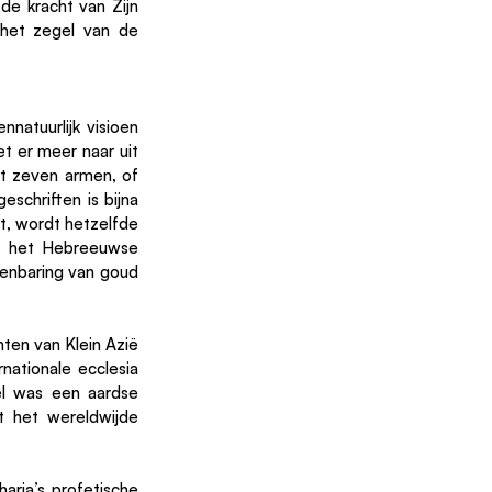
e kracht van Zijn 
het zegel van de 
atuurlijk visioen 
t er meer naar uit 
t zeven armen, of 
chriften is bijna 
t, wordt hetzelfde 
n het Hebreeuwse 
enbaring van goud 
en van Klein Azië 
nationale ecclesia 
l was een aardse 
 het wereldwijde 
aria’s profetische 