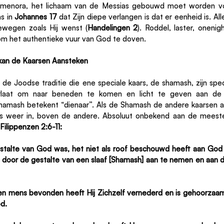
de menora, het lichaam van de Messias gebouwd moet worden vo
s in 
Johannes 17 
dat Zijn diepe verlangen is dat er eenheid is. All
ewegen zoals Hij wenst (
Handelingen 2
). Roddel, laster, onenigh
om het authentieke vuur van God te doven.
 kan de Kaarsen Aansteken
n de Joodse traditie die ene speciale kaars, de shamash, zijn spec
rlaat om naar beneden te komen en licht te geven aan de a
hamash betekent “dienaar”. Als de Shamash de andere kaarsen a
ats weer in, boven de andere. Absoluut onbekend aan de meeste
Filippenzen 2:6-11:
stalte van God was, het niet als roof beschouwd heeft aan God ge
t door de gestalte van een slaaf [Shamash] aan te nemen en aan d
een mens bevonden heeft Hij Zichzelf vernederd en is gehoorzaa
od.