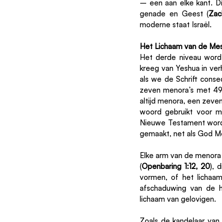
– een aan elke kant. Di
genade en Geest (
Zac
moderne staat Israël.
Het Lichaam van de Mes
Het derde niveau wordt
kreeg van Yeshua in ver
als we de Schrift cons
zeven menora’s met 49 l
altijd menora, een zeve
woord gebruikt voor m
Nieuwe Testament wordt
gemaakt, net als God M
Elke arm van de menora
(
Openbaring 1:12, 20
), 
vormen, of het lichaam
afschaduwing van de he
lichaam van gelovigen.
Zoals de kandelaar van 