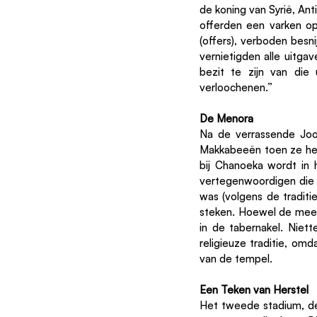
de koning van Syrië, Ant
offerden een varken op
(offers), verboden besni
vernietigden alle uitga
bezit te zijn van die
verloochenen.” 
De Menora
Na de verrassende Joo
Makkabeeën toen ze het
bij Chanoeka wordt in 
vertegenwoordigen die d
was (volgens de tradit
steken. Hoewel de mees
in de tabernakel. Niet
religieuze traditie, omd
van de tempel.
Een Teken van Herstel
Het tweede stadium, de