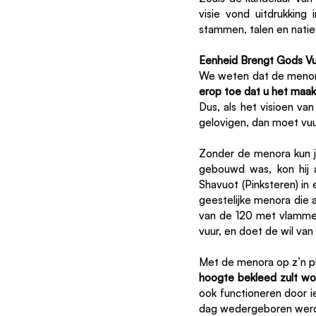
visie vond uitdrukking
stammen, talen en natie
Eenheid Brengt Gods Vu
We weten dat de menor
erop toe dat u het maakt
Dus, als het visioen v
gelovigen, dan moet vuur
Zonder de menora kun j
gebouwd was, kon hij 
Shavuot (Pinksteren) i
geestelijke menora die 
van de 120 met vlammen
vuur, en doet de wil van
Met de menora op z’n pl
hoogte bekleed zult wor
ook functioneren door i
dag wedergeboren wer