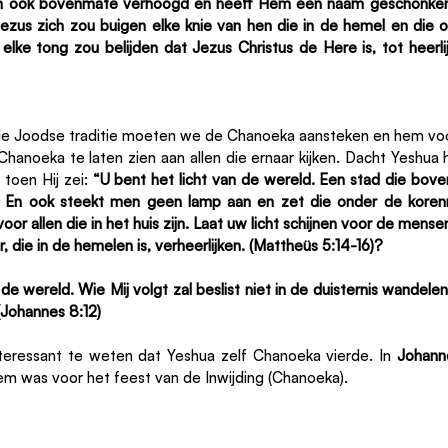
ook bovenmate verhoogd en heeft Hem een naam geschonken 
zus zich zou buigen elke knie van hen die in de hemel en die o
 elke tong zou belijden dat Jezus Christus de Here is, tot heerl
de Joodse traditie moeten we de Chanoeka aansteken en hem voo
anoeka te laten zien aan allen die ernaar kijken. Dacht Yeshua h
 toen Hij zei: 
“U bent het licht van de wereld. Een stad die boven
n. En ook steekt men geen lamp aan en zet die onder de koren
 voor allen die in het huis zijn. Laat uw licht schijnen voor de mense
 die in de hemelen is, verheerlijken. (Mattheüs 5:14-16)?
 de wereld. Wie Mij volgt zal beslist niet in de duisternis wandelen,
(Johannes 8:12)
nteressant te weten dat Yeshua zelf Chanoeka vierde. In 
Johann
lem was voor het feest van de Inwijding (Chanoeka). 