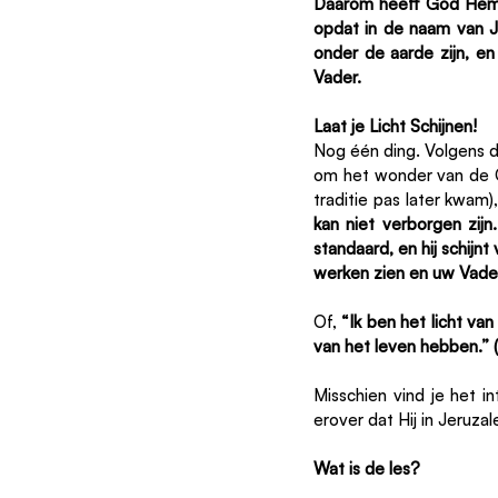
Daarom heeft God Hem 
opdat in de naam van Je
onder de aarde zijn, en
Vader. 
Laat je Licht Schijnen!
Nog één ding. Volgens 
om het wonder van de Ch
traditie pas later kwam),
kan niet verborgen zij
standaard, en hij schijnt
werken zien en uw Vader,
Of, 
“Ik ben het licht van
van het leven hebben.” 
Misschien vind je het i
erover dat Hij in Jeruza
Wat is de les?