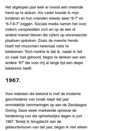
Het afgelopen jaar leek er overal een vreemde 
trend op te duiken. Als vader hoorde ik mijn 
kinderen en hun vrienden steeds weer “6-7” en 
“6-7-6-7” zeggen. Sociale media namen het over, 
video's verspreidden zich en op de een of 
andere manier bleven die cijfers op onverwachte 
plaatsen opduiken. Zoals de meeste trends 
hoeft het misschien helemaal niets te 
betekenen. Toch merkte ik dat ik, nadat ik het 
zo vaak had gehoord, begon te denken aan een 
andere “67” die voor mij al lange tijd een diepe 
betekenis heeft.
1967.
Voor iedereen die bekend is met de moderne 
geschiedenis van Israël roept dat jaar 
onmiddellijk herinneringen op aan de Zesdaagse 
Oorlog. Deze week markeerde opnieuw de 
herdenking van die opmerkelijke dagen in juni 
1967. Terwijl ik terugdacht aan de 
gebeurtenissen van dat jaar, begon ik niet alleen 