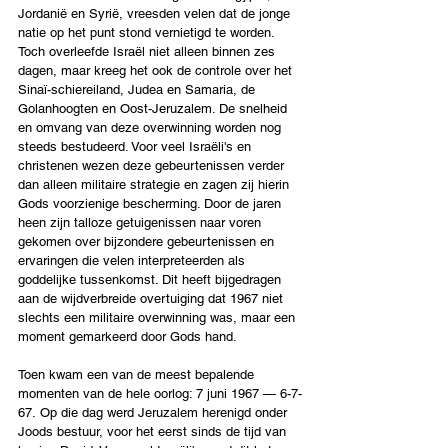
Jordanië en Syrië, vreesden velen dat de jonge 
natie op het punt stond vernietigd te worden. 
Toch overleefde Israël niet alleen binnen zes 
dagen, maar kreeg het ook de controle over het 
Sinaï-schiereiland, Judea en Samaria, de 
Golanhoogten en Oost-Jeruzalem. De snelheid 
en omvang van deze overwinning worden nog 
steeds bestudeerd. Voor veel Israëli's en 
christenen wezen deze gebeurtenissen verder 
dan alleen militaire strategie en zagen zij hierin 
Gods voorzienige bescherming. Door de jaren 
heen zijn talloze getuigenissen naar voren 
gekomen over bijzondere gebeurtenissen en 
ervaringen die velen interpreteerden als 
goddelijke tussenkomst. Dit heeft bijgedragen 
aan de wijdverbreide overtuiging dat 1967 niet 
slechts een militaire overwinning was, maar een 
moment gemarkeerd door Gods hand.
Toen kwam een van de meest bepalende 
momenten van de hele oorlog: 7 juni 1967 — 6-7-
67. Op die dag werd Jeruzalem herenigd onder 
Joods bestuur, voor het eerst sinds de tijd van 