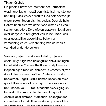
Tikkun Global.
Op precies hetzelfde moment dat Jeruzalem 
werd herenigd en Israël een historisch herstel op 
natuurlijk vlak ervoer, werkte God ook geestelijk 
onder zowel Joden als niet-Joden. Door de hele 
Schrift heen zien we deze twee dimensies vaak 
samen optreden. De profeten spraken niet alleen 
over de fysieke terugkeer van Israël, maar ook 
over geestelijke opwekking, bekering, 
verzoening en de verspreiding van de kennis 
van God onder de volken.
Vandaag, bijna zes decennia later, zijn we 
opnieuw getuige van belangrijke ontwikkelingen 
in het Midden-Oosten. Politieke en diplomatieke 
inspanningen rond de Abraham Akoorden blijven 
de relaties tussen Israël en Arabische landen 
hervormen. Tegelijkertijd nemen berichten over 
geestelijke honger in de regio — vooral onder 
het Iraanse volk — toe. Ondanks vervolging en 
instabiliteit komen velen in aanraking met 
Jeshua door dromen, visioenen, ondergrondse 
samenkomsten, digitale media en persoonlijke 
getuigenissen. Wanneer ik terugdenk aan 1967, 