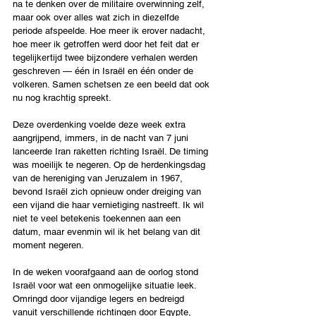
na te denken over de militaire overwinning zelf, 
maar ook over alles wat zich in diezelfde 
periode afspeelde. Hoe meer ik erover nadacht, 
hoe meer ik getroffen werd door het feit dat er 
tegelijkertijd twee bijzondere verhalen werden 
geschreven — één in Israël en één onder de 
volkeren. Samen schetsen ze een beeld dat ook 
nu nog krachtig spreekt.
Deze overdenking voelde deze week extra 
aangrijpend, immers, in de nacht van 7 juni 
lanceerde Iran raketten richting Israël. De timing 
was moeilijk te negeren. Op de herdenkingsdag 
van de hereniging van Jeruzalem in 1967, 
bevond Israël zich opnieuw onder dreiging van 
een vijand die haar vernietiging nastreeft. Ik wil 
niet te veel betekenis toekennen aan een 
datum, maar evenmin wil ik het belang van dit 
moment negeren.
In de weken voorafgaand aan de oorlog stond 
Israël voor wat een onmogelijke situatie leek. 
Omringd door vijandige legers en bedreigd 
vanuit verschillende richtingen door Egypte, 