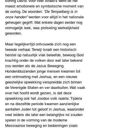
koning David. Voor veel Israëli's werd dit het 
meest emotionele en symbolische moment van 
de oorlog. De woorden: 
“De Tempelberg is in 
onze handen”
 werden voor altijd in het nationale 
geheugen gegrift. Wat enkele dagen eerder nog 
onmogelijk leek, was plotseling werkelijkheid 
geworden.
Maar tegelijkertijd ontvouwde zich nog een 
tweede verhaal. Terwijl Israël een historisch 
herstel op natuurlijk vlak beleefde, bewoog God 
krachtig onder de volken door wat later bekend 
zou worden als de Jezus Beweging. 
Honderdduizenden jonge mensen kwamen tot 
een ontmoeting met Jeshua, en een nieuwe 
geestelijke opwekking verspreidde zich binnen 
de Verenigde Staten en ver daarbuiten. Wat vaak 
over het hoofd wordt gezien, is dat deze 
opwekking ook het Joodse volk raakte. Tijdens 
en na diezelfde periode kwamen aanzienlijke 
aantallen Joden tot geloof in Jeshua, waaronder 
veel leiders die later een belangrijke rol zouden 
spelen in de vorming van de moderne 
Messiaanse beweging en bedieningen zoals 