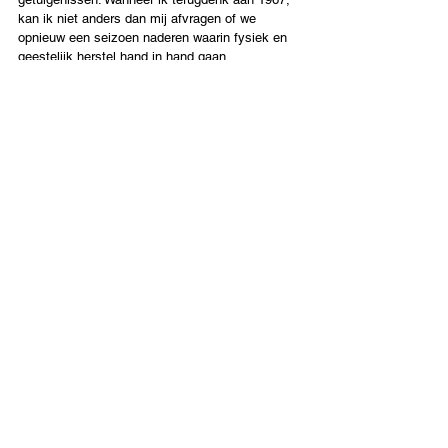
kan ik niet anders dan mij afvragen of we 
opnieuw een seizoen naderen waarin fysiek en 
geestelijk herstel hand in hand gaan.
De profetie van Jesaja 19 blijft een van de 
meest opmerkelijke beelden van verzoening in 
de hele Schrift: “Op die dag zal er een gebaande 
weg zijn van Egypte naar Assyrië. De Assyriërs 
zullen naar Egypte gaan en de Egyptenaren 
naar Assyrië. De Egyptenaren en Assyriërs 
zullen samen de Heer aanbidden. Op die dag zal 
Israël de derde zijn naast Egypte en Assyrië, tot 
een zegen op aarde.” (Jesaja 19:23-24) Al 
jarenlang bidden vele gelovigen voor de “Jesaja 
19-snelweg” — niet slechts als een politieke 
visie, maar als een geestelijke werkelijkheid van 
verzoening, aanbidding, genezing en eenheid in 
het hele Midden-Oosten. Het wonder van 6-7-67 
was niet alleen dat een stad werd herenigd. Het 
was dat we in één seizoen getuige waren van 
een militaire overwinning tegen alle 
verwachtingen in, het herstel van Jeruzalem, 
een geestelijke opwekking onder de volken en 