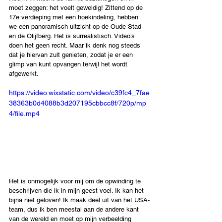
moet zeggen: het voelt geweldig! Zittend op de 
17e verdieping met een hoekindeling, hebben 
we een panoramisch uitzicht op de Oude Stad 
en de Olijfberg. Het is surrealistisch. Video’s 
doen het geen recht. Maar ik denk nog steeds 
dat je hiervan zult genieten, zodat je er een 
glimp van kunt opvangen terwijl het wordt 
afgewerkt.
https://video.wixstatic.com/video/c39fc4_7fae
38363b0d4088b3d207195cbbcc8f/720p/mp
4/file.mp4
Het is onmogelijk voor mij om de opwinding te 
beschrijven die ik in mijn geest voel. Ik kan het 
bijna niet geloven! Ik maak deel uit van het USA-
team, dus ik ben meestal aan de andere kant 
van de wereld en moet op mijn verbeelding 