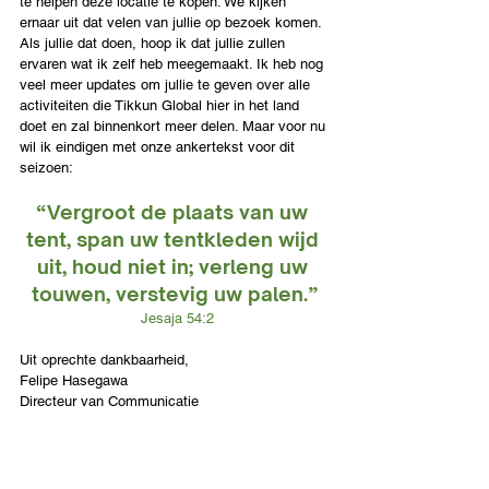
te helpen deze locatie te kopen. We kijken 
ernaar uit dat velen van jullie op bezoek komen. 
Als jullie dat doen, hoop ik dat jullie zullen 
ervaren wat ik zelf heb meegemaakt. Ik heb nog 
veel meer updates om jullie te geven over alle 
activiteiten die Tikkun Global hier in het land 
doet en zal binnenkort meer delen. Maar voor nu 
wil ik eindigen met onze ankertekst voor dit 
seizoen:
“Vergroot de plaats van uw 
tent, span uw tentkleden wijd 
uit, houd niet in; verleng uw 
touwen, verstevig uw palen.”
Jesaja 54:2
Uit oprechte dankbaarheid
,
Felipe Hasegawa
Directeur van Communicatie