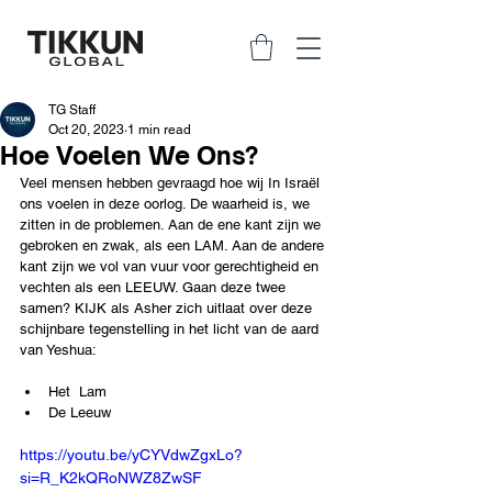
TG Staff
Oct 20, 2023
1 min read
Hoe Voelen We Ons?
Veel mensen hebben gevraagd hoe wij In Israël 
ons voelen in deze oorlog. De waarheid is, we 
zitten in de problemen. Aan de ene kant zijn we 
gebroken en zwak, als een LAM. Aan de andere 
kant zijn we vol van vuur voor gerechtigheid en 
vechten als een LEEUW. Gaan deze twee 
samen? KIJK als Asher zich uitlaat over deze 
schijnbare tegenstelling in het licht van de aard 
van Yeshua:
Het  Lam
De Leeuw
https://youtu.be/yCYVdwZgxLo?
si=R_K2kQRoNWZ8ZwSF