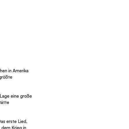
hen in Amerika 
größte 
 Lage eine große 
ätte 
as erste Lied, 
 dem Krieg in 