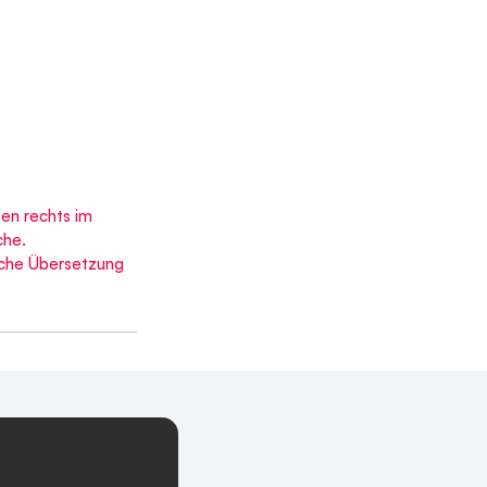
ten rechts im 
che. 
sche Übersetzung 