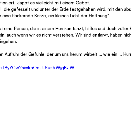
tioniert, klappt es vielleicht mit einem Gebet.
l, die gefesselt und unter der Erde festgehalten wird, mit den ab
 eine flackernde Kerze, ein kleines Licht der Hoffnung“.
 eine Person, die in einem Hurrikan tanzt, hilflos und doch voller 
sein, auch wenn wir es nicht verstehen. Wir sind entlarvt, haben ni
ingehen.
en Aufruhr der Gefühle, der um uns herum wirbelt … wie ein … Hurr
R9dz18yYCw?si=kaOaU-SusRWjgKJW