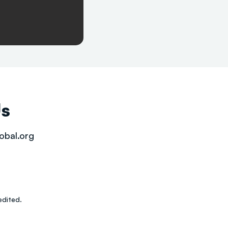
Us
obal.org
dited.