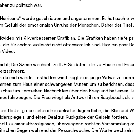
her zu politisch war.
„Hurricane“ wurde geschrieben und angenommen. Es hat auch etw
em Gefühl der emotionalen Unruhe der Menschen. Daher der Titel „
kvideo mit KI-verbesserter Grafik an. Die Grafiken haben tiefe p
, die für andere vielleicht nicht offensichtlich sind. Hier ein paar Be
 Video:
icht; Die Szene wechselt zu IDF-Soldaten, die zu Hause mit Frau
Herzschmerz.
ss du mich wieder festhalten wirst, sagt eine junge Witwe zu ihre
mmen zum Haus einer schwangeren Mutter, um zu berichten, dass 
 schaut im Fernsehen Nachrichten über den Krieg und hat einen Te
eefahrzeugen. Die Frau wiegt als Antwort ihren Babybauch, als si
meist linke, gutaussehende israelische Jugendliche, die Blau und W
iderspiegelt, und einen Deal zur Rückgabe der Geiseln fordern.
elt zu einer ultrareligiösen, überwiegend rechten Versammlung a
onitischen Segen während der Pessachwoche. Die Worte wechseln 