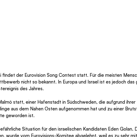
 findet der Eurovision Song Contest statt. Für die meisten Mensc
ttbewerb nicht so bekannt. In Europa und Israel ist es jedoch das 
tereignis des Jahres.
 Malmö statt, einer Hafenstadt in Südschweden, die aufgrund ihrer
htlinge aus dem Nahen Osten aufgenommen hat und zu einer Brutst
ste geworden ist.
 gefährliche Situation für den israelischen Kandidaten Eden Golan. D
ten, wurde vom Eurovisions-Komitee abgelehnt, weil es zu sehr mit