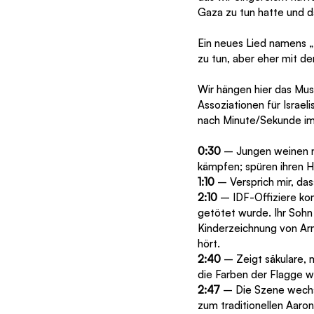
Gaza zu tun hatte und da
Ein neues Lied namens 
zu tun, aber eher mit d
Wir hängen hier das Musi
Assoziationen für Israelis
nach Minute/Sekunde im
0:30
 – Jungen weinen n
kämpfen; spüren ihren 
1:10
 – Versprich mir, da
2:10
 – IDF-Offiziere ko
getötet wurde. Ihr Sohn
Kinderzeichnung von Arm
hört.
2:40
 – Zeigt säkulare, 
die Farben der Flagge w
2:47
 – Die Szene wechs
zum traditionellen Aar