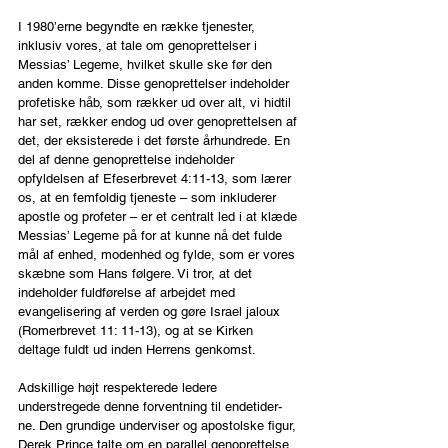
I 1980’erne begyndte en række tjenester, 
inklusiv vores, at tale om genoprettelser i 
Messias’ Legeme, hvilket skulle ske før den 
anden komme. Disse genoprettelser indeholder 
profetiske håb, som rækker ud over alt, vi hidtil 
har set, rækker endog ud over genoprettelsen af 
det, der eksisterede i det første århundrede. En 
del af denne genoprettelse indeholder 
opfyldelsen af Efeserbrevet 4:11-13, som lærer 
os, at en femfoldig tjeneste – som inkluderer 
apostle og profeter – er et centralt led i at klæde 
Messias’ Legeme på for at kunne nå det fulde 
mål af enhed, modenhed og fylde, som er vores 
skæbne som Hans følgere. Vi tror, at det 
indeholder fuldførelse af arbejdet med 
evangelisering af verden og gøre Israel jaloux 
(Romerbrevet 11: 11-13), og at se Kirken 
deltage fuldt ud inden Herrens genkomst.
Adskillige højt respekterede ledere 
understregede denne forventning til endetider-
ne. Den grundige underviser og apostolske figur, 
Derek Prince talte om en parallel genoprettelse 