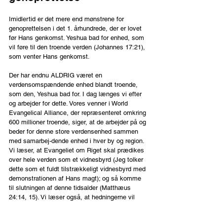
Imidlertid er det mere end mønstrene for 
genoprettelsen i det 1. århundrede, der er lovet 
før Hans genkomst. Yeshua bad for enhed, som 
vil føre til den troende verden (Johannes 17:21), 
som venter Hans genkomst.
Der har endnu ALDRIG været en 
verdensomspændende enhed blandt troende, 
som den, Yeshua bad for. I dag længes vi efter 
og arbejder for dette. Vores venner i World 
Evangelical Alliance, der repræsenteret omkring 
600 millioner troende, siger, at de arbejder på og 
beder for denne store verdensenhed sammen 
med samarbej-dende enhed i hver by og region. 
Vi læser, at Evangeliet om Riget skal prædikes 
over hele verden som et vidnesbyrd (Jeg tolker 
dette som et fuldt tilstrækkeligt vidnesbyrd med 
demonstrationen af Hans magt); og så komme 
til slutningen af denne tidsalder (Matthæus 
24:14, 15). Vi læser også, at hedningerne vil 
provokere Israel til jalousi, der vil føre til deres 
fulde accept og liv af døde (Romerbrevet 11: 