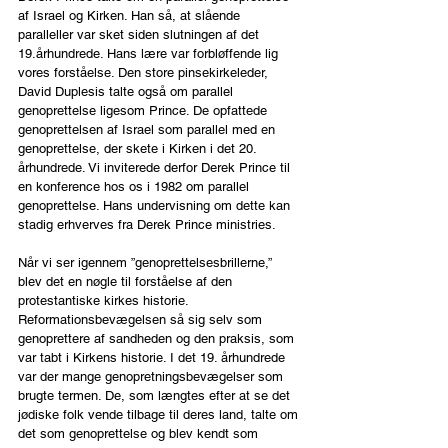
af Israel og Kirken. Han så, at slående 
paralleller var sket siden slutningen af det 
19.århundrede. Hans lære var forbløffende lig 
vores forståelse. Den store pinsekirkeleder, 
David Duplesis talte også om parallel 
genoprettelse ligesom Prince. De opfattede 
genoprettelsen af Israel som parallel med en 
genoprettelse, der skete i Kirken i det 20. 
århundrede. Vi inviterede derfor Derek Prince til 
en konference hos os i 1982 om parallel 
genoprettelse. Hans undervisning om dette kan 
stadig erhverves fra Derek Prince ministries. 
Når vi ser igennem ”genoprettelsesbrillerne,” 
blev det en nøgle til forståelse af den 
protestantiske kirkes historie. 
Reformationsbevægelsen så sig selv som 
genoprettere af sandheden og den praksis, som 
var tabt i Kirkens historie. I det 19. århundrede 
var der mange genopretningsbevægelser som 
brugte termen. De, som længtes efter at se det 
jødiske folk vende tilbage til deres land, talte om 
det som genoprettelse og blev kendt som 