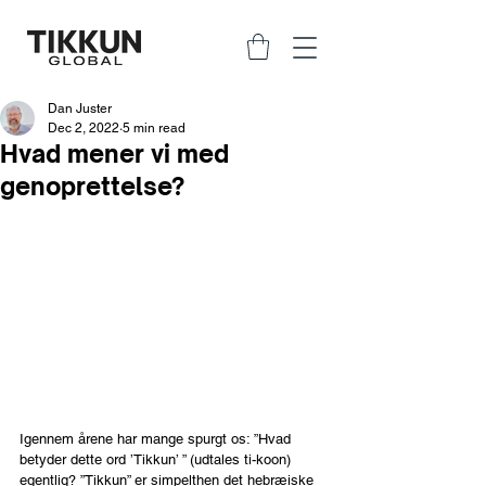
Dan Juster
Dec 2, 2022
5 min read
Hvad mener vi med
genoprettelse?
Igennem årene har mange spurgt os: ”Hvad 
betyder dette ord ’Tikkun’ ” (udtales ti-koon) 
egentlig? ”Tikkun” er simpelthen det hebræiske 