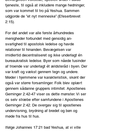
tjeneste, til også at inkludere mange hedninger, 
som var kommet til tro på Yeshua. Sammen 
udgjorde de ”et nyt menneske” (Efeserbrevet 
2:15).
For det andet var alle første århundredes 
menigheder forbundet med gensidig an-
svarlighed til apostolsk ledelse og havde 
relationer til hinanden. Bevægelsen var 
imidlertid decentraliseret og ikke underlagt én 
bureaukratisk ledelse. Byer som nåede tusinder 
af troende var underlagt ét ældsteråd i byen. Der 
var kraft og vækst gennem tegn og undere. 
Møder i hjemmene var karakteristisk, skønt der 
også var større forsamlinger. Folk blev oplært 
gennem sådanne gruppers intimitet. Apostlenes 
Gerninger 2:42-47 viser os dette mønster. Vi ser 
os selv stræbe efter samfundene i Apostlenes 
Gerninger 2:42. De overgav sig til apostlenes 
undervisning, brydning af brødet og bøn og 
møde fra hus til hus.
Ifølge Johannes 17:21 bad Yeshua, at vi ville 