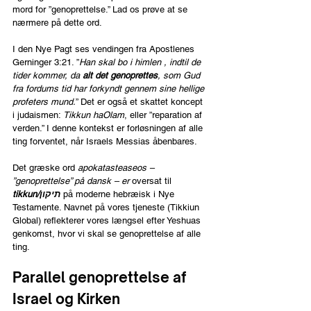
mord for ”genoprettelse.” Lad os prøve at se 
nærmere på dette ord.
I den Nye Pagt ses vendingen fra Apostlenes 
Gerninger 3:21. ”
Han skal bo i himlen , indtil de 
tider kommer, da 
alt det genoprettes
, som Gud 
fra fordums tid har forkyndt gennem sine hellige 
profeters mund.
” Det er også et skattet koncept 
i judaismen: 
Tikkun haOlam
, eller ”reparation af 
verden.” I denne kontekst er forløsningen af alle 
ting forventet, når Israels Messias åbenbares.
Det græske ord 
apokatasteaseos – 
”genoprettelse” på dansk – er 
oversat til
tikkun/תיקון 
på moderne hebræisk i Nye 
Testamente. Navnet på vores tjeneste (Tikkiun 
Global) reflekterer vores længsel efter Yeshuas 
genkomst, hvor vi skal se genoprettelse af alle 
ting.
Parallel genoprettelse af 
Israel og Kirken