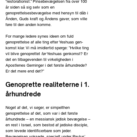
”restorationist.” Pinsebevægelsen fra over 100 
år siden så sig selv som en 
genoprettelsesbevægelse med hensyn til dåb i 
Ånden, Guds kraft og Åndens gaver, som ville 
føre til den anden komme.
For mange ledere synes ideen om fuld 
genoprettelse af alle ting efter Yeshuas gen-
komst klar. Vi må imidlertid spørge: ”Hvilke ting 
vil blive genoprettet 
før
 Yeshuas genkomst? Er 
det en tilbagevenden til virkeligheden i 
Apostlenes Gerninger i det første århundrede? 
Er det mere end det?” 
Genoprette realiteterne i 1. 
århundrede
Noget af det, vi søger, er simpelthen 
genoprettelse af det, som var i det første 
århundrede – en messiansk jødisk bevægelse – 
en rest i Israel, som bestod af jødiske disciple, 
som levede identificerbare som jøder. 
Bevægelsen voksede, specielt under Paulus’ 