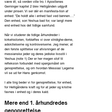
være ét, så verden ville tro. I Apostlenes 
Gerninger kapitel 2 blev Helligånden udgydt 
under pinsen. Vi ser dér en manifesta-tion af 
enhed: ”De holdt alle i enhed fast ved bønnen….” 
Den enhed, son Yeshua bad for, var langt mere 
end enhed hos det tidlige samfund.
Når vi studerer de tidlige århundreder i 
kirkehistorien, forbløffes vi over stridighe-derne, 
adskillelserne og kontroverserne. Jeg mener, at 
den første splittelse var afvisningen af de 
messianske jøder og deres jødiske livsstil i 
Yeshua (note 1) Der er her megen stof til 
refleksion forbundet med spørgsmålet om 
genoprettelse, og om hvordan Messias’ Legeme 
vil se ud før Hans genkomst.
I alle ting beder vi for genoprettelse, for enhed, 
for Helligåndens kraft og for at jøder og kristne 
favnes i enhed og i deres kald.
Mere end 1. århundredes 
genoprettelse