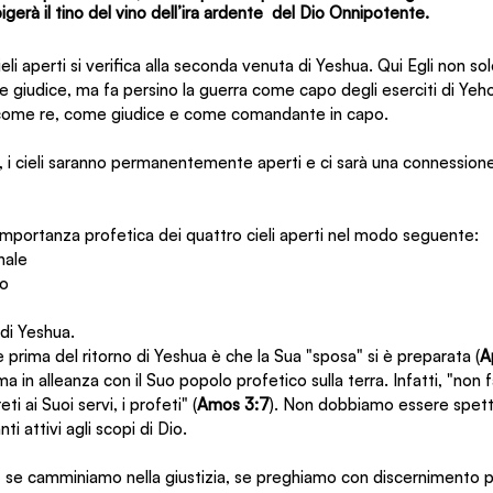
igerà il tino del vino dell’ira ardente  del Dio Onnipotente.
eli aperti si verifica alla seconda venuta di Yeshua. Qui Egli non 
e giudice, ma fa persino la guerra come capo degli eserciti di Yeh
a come re, come giudice e come comandante in capo.
a, i cieli saranno permanentemente aperti e ci sarà una connessione 
mportanza profetica dei quattro cieli aperti nel modo seguente:
nale
no
di Yeshua.
 prima del ritorno di Yeshua è che la Sua "sposa" si è preparata (
A
a in alleanza con il Suo popolo profetico sulla terra. Infatti, "non 
ti ai Suoi servi, i profeti" (
Amos 3:7
). Non dobbiamo essere spetta
i attivi agli scopi di Dio.
i, se camminiamo nella giustizia, se preghiamo con discernimento pr