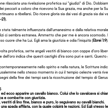
ne rilasciata una rivelazione profetica sui "giudizi" di Dio. Dobbia
dei peccati a coloro che ricevono la Sua grazia, ma anche per la 
nuano a ribellarsi. Dio riceve gloria sia dai vasi di grazia sia dai vas
-21
).
 stata talmente influenzata dall'umanesimo e dalla relativa morale 
iudizi ci sembra estranea. Ammetto che per me è ancora scomodo
o cuore che ha Lui. Egli ama la giustizia e odia l’iniquità (
Ebrei 1:9
)
ta profetica, sette angeli vestiti di bianco con coppe d'oro liberer
e dell'oro indica che questi castighi d'ira sono puri e santi. Questo 
ontemporaneamente nello spirito e nella natura, le Scritture indic
usalemme nello stesso momento in cui il tempio celeste verrà rivela
 segni della fine dei tempi sarà la ricostruzione del tempio di Ger
5
to ed ecco apparire un cavallo bianco. Colui che lo cavalcava si chi
ca e combatte con giustizia.
o, vestiti di lino fine, bianco e puro, lo seguivano su cavalli bianchi.
una spada affilata, con la quale colpirà le nazioni. Ed Egli stesso 