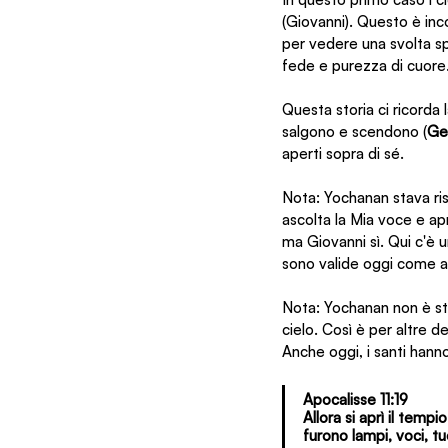
(Giovanni). Questo è in
per vedere una svolta spi
fede e purezza di cuore
Questa storia ci ricorda 
salgono e scendono (
Ge
aperti sopra di sé.
Nota: Yochanan stava ris
ascolta la Mia voce e apr
ma Giovanni sì. Qui c'è 
sono valide oggi come ai
Nota: Yochanan non è stat
cielo. Così è per altre de
Anche oggi, i santi han
Apocalisse 11:19
Allora si aprì il temp
furono lampi, voci, t