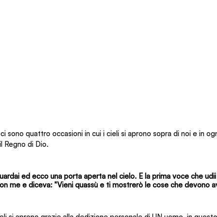
 ci sono quattro occasioni in cui i cieli si aprono sopra di noi e in o
il Regno di Dio.
ardai ed ecco una porta aperta nel cielo. E la prima voce che udi
on me e diceva: "Vieni quassù e ti mostrerò le cose che devono a
ieli si aprono grazie alla dedizione personale di UN uomo, in ques