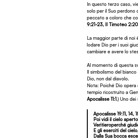
In questo terzo caso, vie
solo per il Suo perdono 
peccato a coloro che conti
9:21-23, II Timoteo 2:20
La maggior parte di noi è
lodare Dio per i suoi g
cambiare e avere lo stess
Al momento di questa svol
Il simbolismo del bianco 
Dio, non dal diavolo.
Nota: Poiché Dio opera c
tempio ricostruito a Ger
Apocalisse 11:1
.) Uno dei
Apocalisse 19:11, 14, 1
Poi vidi il cielo aper
Veritieroperché giudi
E gli eserciti del ciel
Dalla Sua bocca esce 