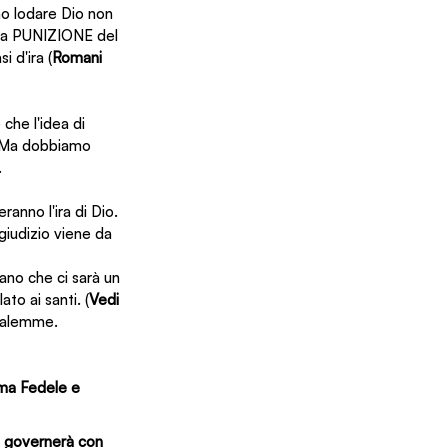
mo lodare Dio non 
Sua PUNIZIONE del 
i d'ira (
Romani 
che l'idea di 
. Ma dobbiamo 
.
anno l'ira di Dio. 
giudizio viene da 
ano che ci sarà un 
to ai santi. (
Vedi 
usalemme.
ama Fedele e 
le governerà con 