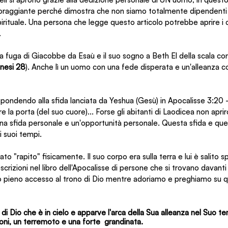
coraggiante perché dimostra che non siamo totalmente dipendenti 
rituale. Una persona che legge questo articolo potrebbe aprire i ci
.
la fuga di Giacobbe da Esaù e il suo sogno a Beth El della scala con
nesi 28
). Anche lì un uomo con una fede disperata e un'alleanza co
pondendo alla sfida lanciata da Yeshua (Gesù) in Apocalisse 3:20 
e la porta (del suo cuore)... Forse gli abitanti di Laodicea non apriro
una sfida personale e un'opportunità personale. Questa sfida e que
 suoi tempi.
o "rapito" fisicamente. Il suo corpo era sulla terra e lui è salito sp
scrizioni nel libro dell'Apocalisse di persone che si trovano davanti 
no pieno accesso al trono di Dio mentre adoriamo e preghiamo su q
io di Dio che è in cielo e apparve l'arca della Sua alleanza nel Suo te
uoni, un terremoto e una forte  grandinata.