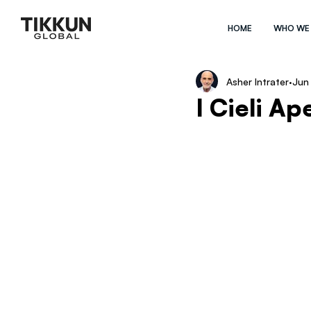
HOME
WHO WE
Asher Intrater
Jun
I Cieli Ap