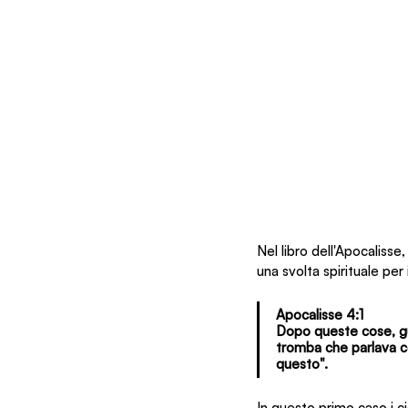
Nel libro dell'Apocalisse,
una svolta spirituale per 
Apocalisse 4:1
Dopo queste cose, gu
tromba che parlava c
questo".
In questo primo caso i c