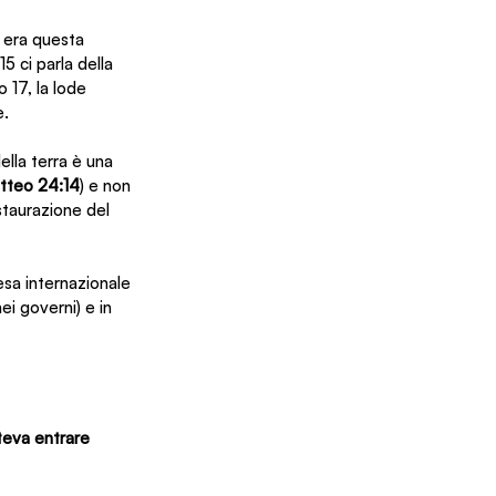
l era questa 
5 ci parla della 
 17, la lode 
e.
ella terra è una 
tteo 24:14
) e non 
staurazione del 
sa internazionale 
ei governi) e in 
teva entrare 