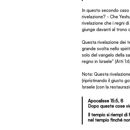
In questo secondo caso i 
rivelazione? - Che Yeshua
rivelazione che i regni 
giunge davanti al trono d
Questa rivelazione dei te
grande svolta nello spir
solo del vangelo della sa
regno in Israele" (Atti 1:6
Nota: Questa rivelazione
(ripristinando il giusto g
Israele (con la restauraz
Apocalisse 15:5, 8
Dopo queste cose vidi
Il tempio si riempì d
nel tempio finché non f