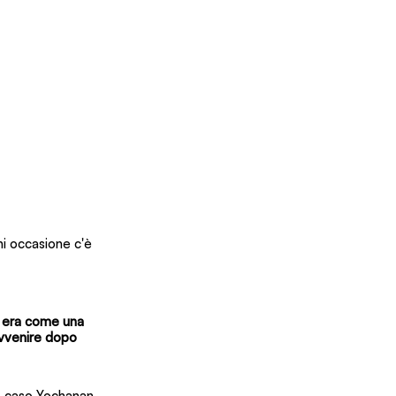
gni occasione c'è 
i era come una 
vvenire dopo 
to caso Yochanan 