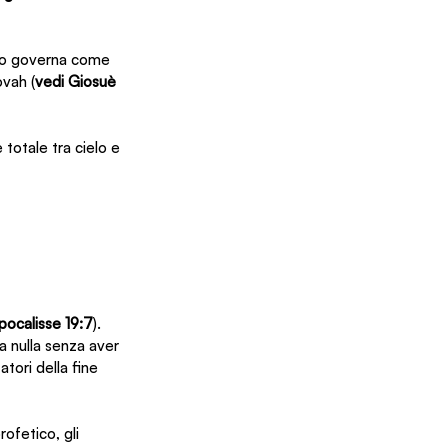
solo governa come 
ovah (
vedi Giosuè 
totale tra cielo e 
pocalisse 19:7
). 
fa nulla senza aver 
tori della fine 
ofetico, gli 