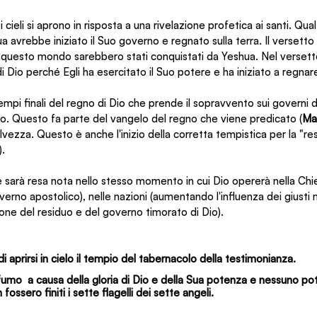
cieli si aprono in risposta a una rivelazione profetica ai santi. Qua
 avrebbe iniziato il Suo governo e regnato sulla terra. Il versetto 1
di questo mondo sarebbero stati conquistati da Yeshua. Nel versetto
i Dio perché Egli ha esercitato il Suo potere e ha iniziato a regnar
mpi finali del regno di Dio che prende il sopravvento sui governi d
ito. Questo fa parte del vangelo del regno che viene predicato (
Ma
lvezza. Questo è anche l'inizio della corretta tempistica per la "re
).
 sarà resa nota nello stesso momento in cui Dio opererà nella Chie
overno apostolico), nelle nazioni (aumentando l'influenza dei giusti n
ione del residuo e del governo timorato di Dio).
 aprirsi in cielo il tempio del tabernacolo della testimonianza. 
i fumo  a causa della gloria di Dio e della Sua potenza e nessuno po
ossero finiti i sette flagelli dei sette angeli.