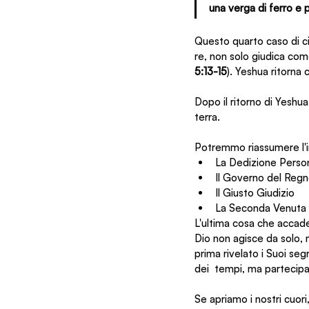
una verga di ferro e p
Questo quarto caso di ci
re, non solo giudica com
5:13-15
). Yeshua ritorn
Dopo il ritorno di Yeshu
terra.
Potremmo riassumere l'i
La Dedizione Perso
Il Governo del Reg
Il Giusto Giudizio
La Seconda Venuta 
L'ultima cosa che accade
Dio non agisce da solo, m
prima rivelato i Suoi segre
dei  tempi, ma partecipant
Se apriamo i nostri cuor