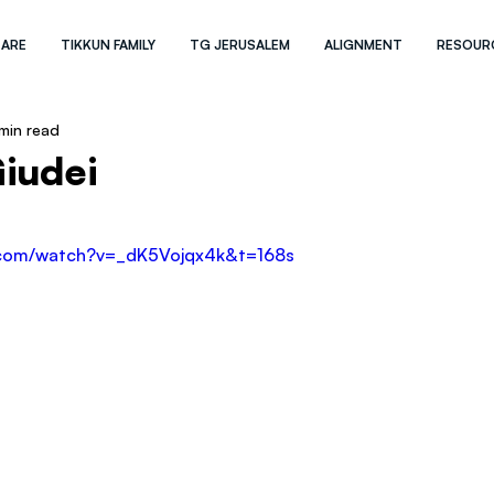
 ARE
TIKKUN FAMILY
TG JERUSALEM
ALIGNMENT
RESOUR
 min read
Giudei
.com/watch?v=_dK5Vojqx4k&t=168s