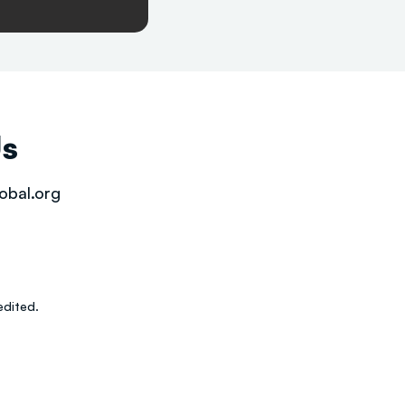
Us
obal.org
dited.