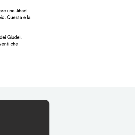
are una Jihad 
io. Questa è la 
ei Giudei. 
venti che 