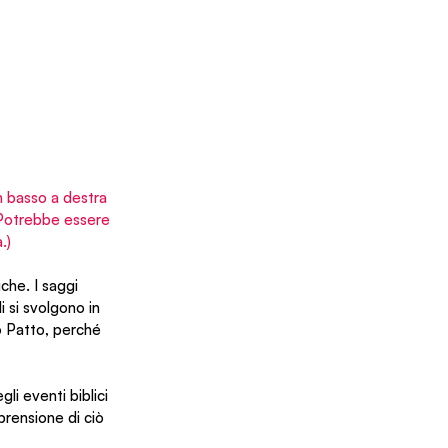
in basso a destra 
. Potrebbe essere 
.)
che. I saggi 
 si svolgono in 
 Patto, perché 
i eventi biblici 
rensione di ciò 