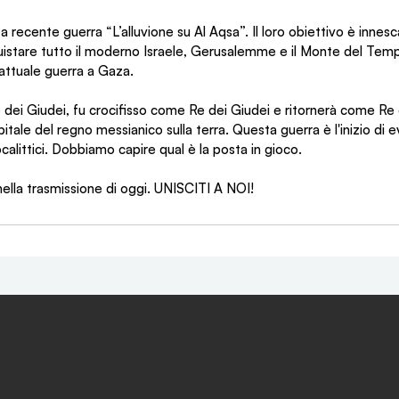
 recente guerra “L’alluvione su Al Aqsa”. Il loro obiettivo è innesc
istare tutto il moderno Israele, Gerusalemme e il Monte del Temp
l’attuale guerra a Gaza.
ei Giudei, fu crocifisso come Re dei Giudei e ritornerà come Re d
tale del regno messianico sulla terra. Questa guerra è l'inizio di e
calittici. Dobbiamo capire qual è la posta in gioco.
nella trasmissione di oggi. UNISCITI A NOI!