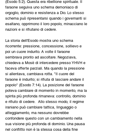
(Esodo 5:2). Questa era ribellione spirituale. Il 
faraone seguiva uno schema demoniaco di 
orgoglio, dominio e resistenza a Dio. Lo stesso 
schema può ripresentarsi quando i governanti si 
esaltano, opprimono il loro popolo, minacciano le 
nazioni e si rifiutano di cedere.
La storia dell'Esodo mostra uno schema 
ricorrente: pressione, concessione, sollievo e 
poi un cuore indurito. A volte il faraone 
sembrava pronto ad ascoltare. Negoziava, 
chiedeva a Mosè di intercedere presso YHVH e 
faceva offerte parziali. Ma quando la pressione 
si allentava, cambiava rotta. "Il cuore del 
faraone è indurito; si rifiuta di lasciare andare il 
popolo" (Esodo 7:14). La posizione del faraone 
poteva cambiare di momento in momento, ma la 
spinta più profonda rimaneva: controllo, dominio 
e rifiuto di cedere.  Allo stesso modo, il regime   
iraniano può cambiare tattica, linguaggio o 
atteggiamento, ma nessuno dovrebbe 
confondere questo con un cambiamento nella 
sua visione più profonda di dominio. Una pausa 
nel conflitto non è la stessa cosa della fine 