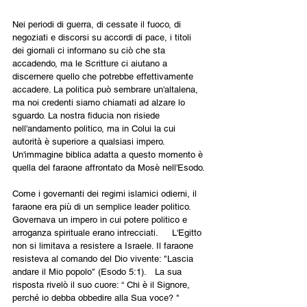
Nei periodi di guerra, di cessate il fuoco, di 
negoziati e discorsi su accordi di pace, i titoli 
dei giornali ci informano su ciò che sta 
accadendo, ma le Scritture ci aiutano a 
discernere quello che potrebbe effettivamente 
accadere. La politica può sembrare un'altalena, 
ma noi credenti siamo chiamati ad alzare lo 
sguardo. La nostra fiducia non risiede 
nell'andamento politico, ma in Colui la cui 
autorità è superiore a qualsiasi impero. 
Un'immagine biblica adatta a questo momento è 
quella del faraone affrontato da Mosè nell'Esodo.
Come i governanti dei regimi islamici odierni, il 
faraone era più di un semplice leader politico. 
Governava un impero in cui potere politico e 
arroganza spirituale erano intrecciati.     L'Egitto 
non si limitava a resistere a Israele. Il faraone 
resisteva al comando del Dio vivente: "Lascia 
andare il Mio popolo" (Esodo 5:1).   La sua 
risposta rivelò il suo cuore: “ Chi è il Signore, 
perché io debba obbedire alla Sua voce? " 