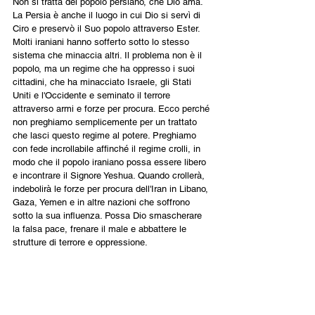
Non si tratta del popolo persiano, che Dio ama. 
La Persia è anche il luogo in cui Dio si servì di 
Ciro e preservò il Suo popolo attraverso Ester. 
Molti iraniani hanno sofferto sotto lo stesso 
sistema che minaccia altri. Il problema non è il 
popolo, ma un regime che ha oppresso i suoi 
cittadini, che ha minacciato Israele, gli Stati 
Uniti e l'Occidente e seminato il terrore 
attraverso armi e forze per procura. Ecco perché 
non preghiamo semplicemente per un trattato 
che lasci questo regime al potere. Preghiamo 
con fede incrollabile affinché il regime crolli, in 
modo che il popolo iraniano possa essere libero 
e incontrare il Signore Yeshua. Quando crollerà, 
indebolirà le forze per procura dell'Iran in Libano, 
Gaza, Yemen e in altre nazioni che soffrono 
sotto la sua influenza. Possa Dio smascherare 
la falsa pace, frenare il male e abbattere le 
strutture di terrore e oppressione.
Credo che stiamo assistendo allo svolgersi di 
questo schema simile a quello del faraone. Non 
pretendo di conoscere i tempi o ogni dettaglio. 
Ma l'Esodo ci ricorda che lo schema demoniaco 