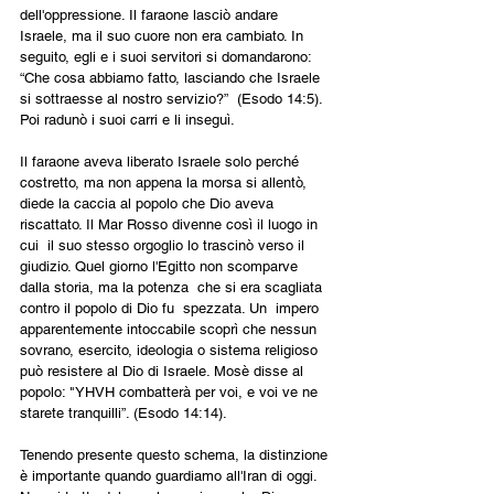
dell'oppressione. Il faraone lasciò andare 
Israele, ma il suo cuore non era cambiato. In 
seguito, egli e i suoi servitori si domandarono: 
“Che cosa abbiamo fatto, lasciando che Israele 
si sottraesse al nostro servizio?”  (Esodo 14:5). 
Poi radunò i suoi carri e li inseguì.
Il faraone aveva liberato Israele solo perché 
costretto, ma non appena la morsa si allentò, 
diede la caccia al popolo che Dio aveva 
riscattato. Il Mar Rosso divenne così il luogo in 
cui  il suo stesso orgoglio lo trascinò verso il 
giudizio. Quel giorno l'Egitto non scomparve 
dalla storia, ma la potenza  che si era scagliata 
contro il popolo di Dio fu  spezzata. Un  impero 
apparentemente intoccabile scoprì che nessun 
sovrano, esercito, ideologia o sistema religioso 
può resistere al Dio di Israele. Mosè disse al 
popolo: "YHVH combatterà per voi, e voi ve ne 
starete tranquilli”. (Esodo 14:14).
Tenendo presente questo schema, la distinzione 
è importante quando guardiamo all'Iran di oggi. 