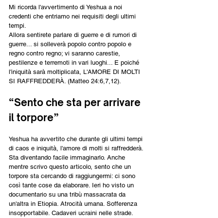
Mi ricorda l'avvertimento di Yeshua a noi 
credenti che entriamo nei requisiti degli ultimi 
tempi.
Allora sentirete parlare di guerre e di rumori di 
guerre... si solleverà popolo contro popolo e 
regno contro regno; vi saranno carestie, 
pestilenze e terremoti in vari luoghi... E poiché 
l'iniquità sarà moltiplicata, L'AMORE DI MOLTI 
SI RAFFREDDERÀ. (Matteo 24:6,7,12).
“Sento che sta per arrivare 
il torpore”
Yeshua ha avvertito che durante gli ultimi tempi 
di caos e iniquità, l'amore di molti si raffredderà. 
Sta diventando facile immaginarlo. Anche 
mentre scrivo questo articolo, sento che un 
torpore sta cercando di raggiungermi: ci sono 
così tante cose da elaborare. Ieri ho visto un 
documentario su una tribù massacrata da 
un'altra in Etiopia. Atrocità umana. Sofferenza 
insopportabile. Cadaveri ucraini nelle strade. 