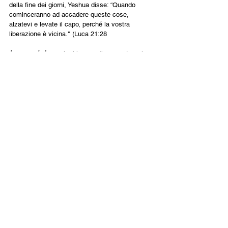
della fine dei giorni, Yeshua disse: “Quando 
cominceranno ad accadere queste cose, 
alzatevi e levate il capo, perché la vostra 
liberazione è vicina." (Luca 21:28
In secondo luogo
, ho bisogno di concentrarmi 
sul mio Salvatore, il mio Pastore, l'Amato della 
mia anima. Perché è diventato uno di noi? Non è 
stato forse per relazionarsi e identificarsi con 
noi e per rendere l'amore di Dio assolutamente 
personale? L'amore nelle relazioni umane 
consiste nello stare insieme, nel passare del 
tempo insieme, nel fare cose insieme. Perché 
dovrebbe essere diverso nel mio rapporto con 
Yeshua, il mio Messia? Cosa mi fa allontanare 
dal mio primo amore per Lui? È facile che io 
diventi troppo occupato, anche se cerco di 
servirLo. Inoltre, la mia attenzione si sposta dal 
mio Redentore a me stesso. Ah! Questa è 
davvero la cosa peggiore, perché quando mi 
ossessiono su di me (i miei sentimenti, i miei 
pensieri, i miei desideri, i miei errori, le mie 
comodità) perdo di vista Colui che amare è la 
vita stessa.