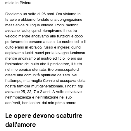
miele in Riviera.
Facciamo un salto di 26 anni. Ora viviamo in 
Israele e abbiamo fondato una congregazione 
messianica di lingua ebraica. Pochi membri 
avevano l'auto, quindi riempivamo il nostro 
veicolo mentre andavamo alle funzioni e dopo 
portavamo le persone a casa. Le nostre lodi e il 
culto erano in ebraico, russo e inglese; quindi 
copiavamo lucidi nuovi per la lavagna luminosa 
mentre andavamo al nostro edificio. Io ero sia 
l'animatore del culto che il predicatore, il tutto 
nel mio ebraico stentato. Ero preoccupato di 
creare una comunità spirituale da zero. Nel 
frattempo, mia moglie Connie si occupava della 
nostra famiglia multigenerazionale. I nostri figli 
avevano 25, 22, 7 e 2 anni. A volte scivolavo 
nell'impazienza e nell'irritazione nei suoi 
confronti, ben lontani dal mio primo amore.
Le opere devono scaturire 
dall'amore