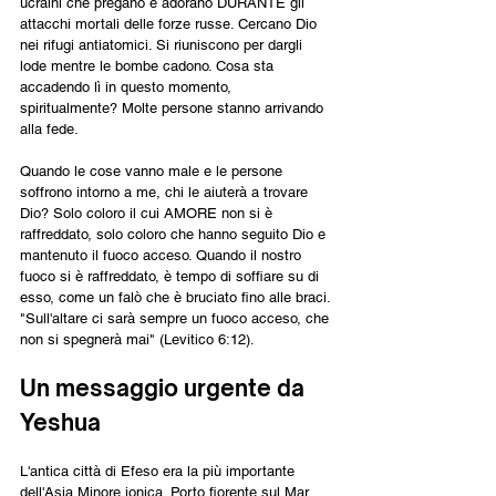
ucraini che pregano e adorano DURANTE gli 
attacchi mortali delle forze russe. Cercano Dio 
nei rifugi antiatomici. Si riuniscono per dargli 
lode mentre le bombe cadono. Cosa sta 
accadendo lì in questo momento, 
spiritualmente? Molte persone stanno arrivando 
alla fede.
Quando le cose vanno male e le persone 
soffrono intorno a me, chi le aiuterà a trovare 
Dio? Solo coloro il cui AMORE non si è 
raffreddato, solo coloro che hanno seguito Dio e 
mantenuto il fuoco acceso. Quando il nostro 
fuoco si è raffreddato, è tempo di soffiare su di 
esso, come un falò che è bruciato fino alle braci. 
"Sull'altare ci sarà sempre un fuoco acceso, che 
non si spegnerà mai" (Levitico 6:12).
Un messaggio urgente da 
Yeshua
L'antica città di Efeso era la più importante 
dell'Asia Minore ionica. Porto fiorente sul Mar 