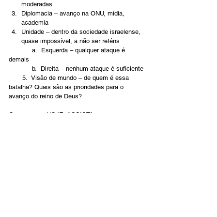
moderadas
Diplomacia – avanço na ONU, mídia, 
academia
Unidade – dentro da sociedade israelense, 
quase impossível, a não ser reféns
            a.  Esquerda – qualquer ataque é 
demais
            b.  Direita – nenhum ataque é suficiente
       5.  Visão de mundo – de quem é essa 
batalha? Quais são as prioridades para o 
avanço do reino de Deus?      
Ore conosco HOJE. ASSISTA.
Português
Contact Us