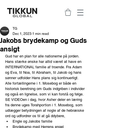
TG
Dec 1, 2023
1 min read
Jakobs brydekamp og Guds
ansigt
Gud har en plan for alle nationerne på jorden. 
Hans stærke ønske har altid været at have en 
INTERNATIONAL familie af troende. Fra Adam 
og Eva, til Noa, til Abraham, til Jakob og hans 
sønner udfolder Hans plans sig kontinuerligt. 
Alle fortællingerne i 1. Mosebog er både en 
historisk beretning om Guds indgriben i individer 
og også en lignelse, som vi kan forstå og følge. 
SE VIDEOen i dag, hvor Asher deler en læring 
fra denne uges Torahportion i 1. Mosebog, som 
udlægger betydningen af nogle af de hebræiske 
ord og udfordrer os til at gå ddybere,
Engle og Jakobs familie
Brydekamp med Herrens engel