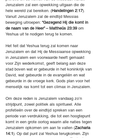
Jeruzalem zal een opwekking uitgaan die de 
hele wereld zal bereiken. (
Handelingen 2:17
). 
Vanuit Jeruzalem zal de eindtijd Messias 
beweging uitroepen: 
“Gezegend Hij die komt in 
de naam van de Heer” – Mattheüs 23:39 
om 
Yeshua uit te nodigen terug te komen.
Het feit dat Yeshua terug zal komen naar 
Jeruzalem en dat Hij de Messiaanse opwekking 
in Jeruzalem een voorwaarde heeft gemaakt 
voor Zijn wederkomst, geeft belang aan deze 
stad boven wat er gebeurde in het koninkrijk van 
David, wat gebeurde in de evangeliën en wat 
gebeurde in de vroege kerk. Gods plan voor het 
menselijk ras komt tot een climax in Jeruzalem.
Om deze reden is Jeruzalem vandaag zo’n 
strijdpunt, zowel politiek als spiritueel. Alle 
profetieën over de eindtijd spreken van een 
periode van verdrukking, die tot een hoogtepunt 
komt in een grote oorlog waarin alle naties tegen 
Jeruzalem opkomen om aan te vallen (
Zacharia 
14:1
). Op dat punt zal Yeshua terugkomen. Zijn 