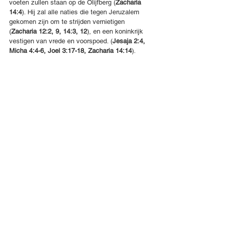
voeten zullen staan op de Olijfberg (
Zacharia 
14:4
). Hij zal alle naties die tegen Jeruzalem 
gekomen zijn om te strijden vernietigen 
(
Zacharia 12:2, 9, 14:3, 12
), en een koninkrijk 
vestigen van vrede en voorspoed. (
Jesaja 2:4, 
Micha 4:4-6, Joel 3:17-18, Zacharia 14:14
).
De strijd om Jeruzalem gaat niet in de eerste 
plaats om een stad. Jeruzalem 
vertegenwoordigt de hoofdstad van het 
koninkrijk van Yeshua, Zijn autoriteit op aarde. 
De controverse heeft te maken met Gods recht 
te besluiten wie de regering op deze planeet zal 
voeren en hoe die regering zal werken. 
“De 
koningen van de aarde stellen zich op en de 
vorsten spannen samen tegen de Here en Zijn 
Gezalfde” – Psalm 2:2
God heeft een Mens gekozen (Jezus) en een 
Plaats (Jeruzalem). De afwijzing van een 
hiervan, of van beide, is uiteindelijk een 
afwijzing van Gods autoriteit. Het Heer zijn van 
Jezus en de locatie Jeruzalem zijn de punten 
van confrontatie tussen Gods autoriteit en de 