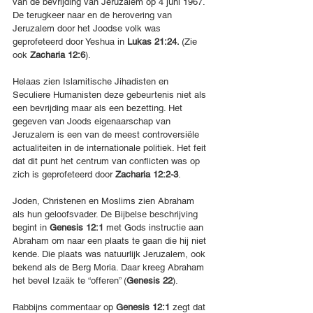
van de bevrijding van Jeruzalem op 4 juni 1967. 
De terugkeer naar en de herovering van 
Jeruzalem door het Joodse volk was 
geprofeteerd door Yeshua in 
Lukas 21:24. 
(Zie 
ook 
Zacharia 12:6
).
Helaas zien Islamitische Jihadisten en 
Seculiere Humanisten deze gebeurtenis niet als 
een bevrijding maar als een bezetting. Het 
gegeven van Joods eigenaarschap van 
Jeruzalem is een van de meest controversiële 
actualiteiten in de internationale politiek. Het feit 
dat dit punt het centrum van conflicten was op 
zich is geprofeteerd door 
Zacharia 12:2-3
. 
Joden, Christenen en Moslims zien Abraham 
als hun geloofsvader. De Bijbelse beschrijving 
begint in 
Genesis 12:1
 met Gods instructie aan 
Abraham om naar een plaats te gaan die hij niet 
kende. Die plaats was natuurlijk Jeruzalem, ook 
bekend als de Berg Moria. Daar kreeg Abraham 
het bevel Izaäk te “offeren” (
Genesis 22
).
Rabbijns commentaar op 
Genesis 12:1
 zegt dat 