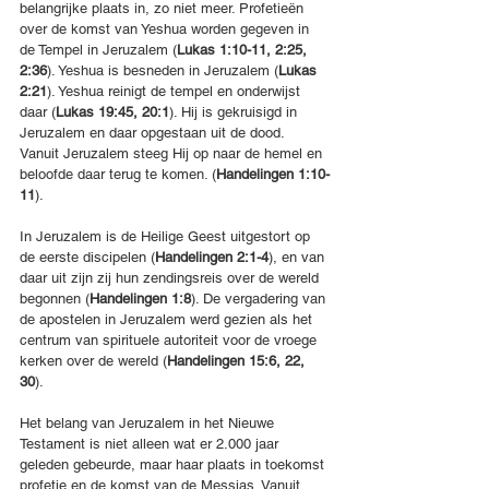
belangrijke plaats in, zo niet meer. Profetieën 
over de komst van Yeshua worden gegeven in 
de Tempel in Jeruzalem (
Lukas 1:10-11, 2:25, 
2:36
). Yeshua is besneden in Jeruzalem (
Lukas 
2:21
). Yeshua reinigt de tempel en onderwijst 
daar (
Lukas 19:45, 20:1
). Hij is gekruisigd in 
Jeruzalem en daar opgestaan uit de dood. 
Vanuit Jeruzalem steeg Hij op naar de hemel en 
beloofde daar terug te komen. (
Handelingen 1:10-
11
).
In Jeruzalem is de Heilige Geest uitgestort op 
de eerste discipelen (
Handelingen 2:1-4
), en van 
daar uit zijn zij hun zendingsreis over de wereld 
begonnen (
Handelingen 1:8
). De vergadering van 
de apostelen in Jeruzalem werd gezien als het 
centrum van spirituele autoriteit voor de vroege 
kerken over de wereld (
Handelingen 15:6, 22, 
30
).
Het belang van Jeruzalem in het Nieuwe 
Testament is niet alleen wat er 2.000 jaar 
geleden gebeurde, maar haar plaats in toekomst 
profetie en de komst van de Messias. Vanuit 