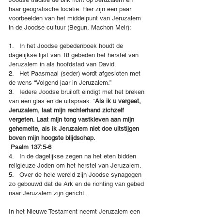
haar geografische locatie. Hier zijn een paar 
voorbeelden van het middelpunt van Jeruzalem 
in de Joodse cultuur (Begun, Machon Meir):
1.   
In het Joodse gebedenboek houdt de 
dagelijkse lijst van 18 gebeden het herstel van 
Jeruzalem in als hoofdstad van David. 
2.   
Het Paasmaal (seder) wordt afgesloten met 
de wens “Volgend jaar in Jeruzalem.”
3.   
Iedere Joodse bruiloft eindigt met het breken 
van een glas en de uitspraak: “
Als ik u vergeet, 
Jeruzalem, laat mijn rechterhand zichzelf 
vergeten. Laat mijn tong vastkleven aan mijn 
gehemelte, als ik Jeruzalem niet doe uitstijgen 
boven mijn hoogste blijdschap.
 Psalm 137:5-6
.
4.   
In de dagelijkse zegen na het eten bidden 
religieuze Joden om het herstel van Jeruzalem. 
5.   
Over de hele wereld zijn Joodse synagogen 
zo gebouwd dat de Ark en de richting van gebed 
naar Jeruzalem zijn gericht.
In het Nieuwe Testament neemt Jeruzalem een 