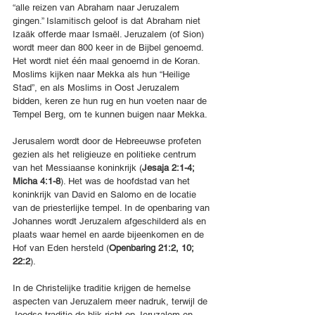
“alle reizen van Abraham naar Jeruzalem 
gingen.” Islamitisch geloof is dat Abraham niet 
Izaäk offerde maar Ismaël. Jeruzalem (of Sion) 
wordt meer dan 800 keer in de Bijbel genoemd. 
Het wordt niet één maal genoemd in de Koran. 
Moslims kijken naar Mekka als hun “Heilige 
Stad”, en als Moslims in Oost Jeruzalem 
bidden, keren ze hun rug en hun voeten naar de 
Tempel Berg, om te kunnen buigen naar Mekka.
Jerusalem wordt door de Hebreeuwse profeten 
gezien als het religieuze en politieke centrum 
van het Messiaanse koninkrijk (
Jesaja 2:1-4; 
Micha 4:1-8
). Het was de hoofdstad van het 
koninkrijk van David en Salomo en de locatie 
van de priesterlijke tempel. In de openbaring van 
Johannes wordt Jeruzalem afgeschilderd als en 
plaats waar hemel en aarde bijeenkomen en de 
Hof van Eden hersteld (
Openbaring 21:2, 10; 
22:2
).
In de Christelijke traditie krijgen de hemelse 
aspecten van Jeruzalem meer nadruk, terwijl de 
Joodse traditie de blik richt op Jeruzalem en 