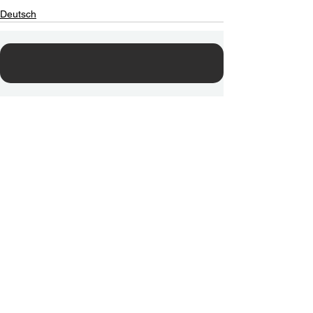
Deutsch
Contact Us
Email:
info@tikkunglobal.org
Member