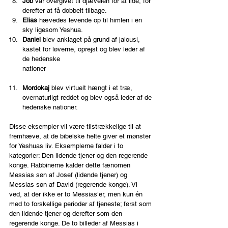
Job 
var overgivet til djævelen for at lide, for 
derefter at få dobbelt tilbage.
Elias 
hævedes levende op til himlen i en 
sky ligesom Yeshua.                       
Daniel
 blev anklaget på grund af jalousi, 
kastet for løverne, oprejst og blev leder af 
de hedenske 
nationer                                   
Mordokaj 
blev virtuelt hængt i et træ, 
overnaturligt reddet og blev også leder af de 
hedenske nationer.
Disse eksempler vil være tilstrækkelige til at 
fremhæve, at de bibelske helte giver et mønster 
for Yeshuas liv. Eksemplerne falder i to 
kategorier: Den lidende tjener og den regerende 
konge. Rabbinerne kalder dette fænomen 
Messias søn af Josef (lidende tjener) og 
Messias søn af David (regerende konge). Vi 
ved, at der ikke er to Messias’er, men kun én 
med to forskellige perioder af tjeneste; først som 
den lidende tjener og derefter som den 
regerende konge. De to billeder af Messias i 