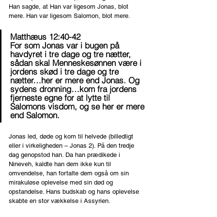
Han sagde, at Han var ligesom Jonas, blot 
mere. Han var ligesom Salomon, blot mere.
Matthæus 12:40-42
For som Jonas var i bugen på 
havdyret i tre dage og tre nætter, 
sådan skal Menneskesønnen være i 
jordens skød i tre dage og tre 
nætter…her er mere end Jonas. Og 
sydens dronning…kom fra jordens 
fjerneste egne for at lytte til 
Salomons visdom, og se her er mere 
end Salomon.
Jonas led, døde og kom til helvede (billedligt 
eller i virkeligheden – Jonas 2). På den tredje 
dag genopstod han. Da han prædikede i 
Nineveh, kaldte han dem ikke kun til 
omvendelse, han fortalte dem også om sin 
mirakuløse oplevelse med sin død og 
opstandelse. Hans budskab og hans oplevelse 
skabte en stor vækkelse i Assyrien.