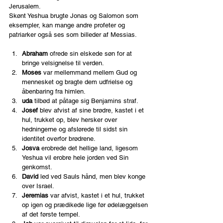
Jerusalem.
Skønt Yeshua brugte Jonas og Salomon som 
eksempler, kan mange andre profeter og 
patriarker også ses som billeder af Messias.
Abraham 
ofrede sin elskede søn for at 
bringe velsignelse til verden.
Moses 
var mellemmand mellem Gud og 
mennesket og bragte dem udfrielse og 
åbenbaring fra himlen.
uda 
tilbød at påtage sig Benjamins straf.
Josef 
blev afvist af sine brødre, kastet i et 
hul, trukket op, blev hersker over 
hedningerne og afslørede til sidst sin 
identitet overfor brødrene.
Josva 
erobrede det hellige land, ligesom 
Yeshua vil erobre hele jorden ved Sin 
genkomst.
David 
led ved Sauls hånd, men blev konge 
over Israel.
Jeremias 
var afvist, kastet i et hul, trukket 
op igen og prædikede lige før ødelæggelsen 
af det første tempel.