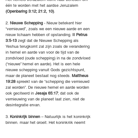
één te worden met het aardse Jeruzalem 
(Openbaring 3:12; 21:2, 10)
.
2. 
Nieuwe Schepping
 - Nieuw betekent hier 
“vernieuwd”, zoals we een nieuwe aarde en een 
nieuw lichaam hebben of opstanding. 
II Petrus 
3:5-13
 zegt dat de Nieuwe Schepping als 
Yeshua terugkomt zal zijn zoals de verandering 
in hemel en aarde van voor de tijd van de 
zondvloed (oude schepping) in na de zondvloed 
(“nieuwe” hemel en aarde). Het is een hele 
nieuwe schepping vanuit Gods gezichtspunt, 
maar de planeet bestaat nog steeds. 
Mattheus 
19:28
 spreekt van de “schepping die vernieuwd 
zal worden”. De nieuwe hemel en aarde worden 
ook geciteerd in 
Jesaja 65:17
; dat ook de 
vernieuwing van de planeet laat zien, niet de 
desintegratie ervan. 
3. 
Koninkrijk binnen
 – Natuurlijk is het koninkrijk 
binnen, maar het groeit. Het koninkrijk neemt 
toe van binnenuit als een zaad, totdat het de 
hele aarde bedekt. 
(Mattheus 13:31-32)
. Zoals 