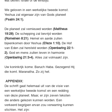
wat betreft Israël of de eindtijd.
We geloven in een werkelijke tweede komst. 
Yeshua zal eigenaar zijn van Gods planeet 
(
Psalm 24:1).
De planeet zal vernieuwd worden 
(Mattheus 
19:28)
. De schepping zal bevrijd worden 
(Romeinen 8:21)
. Hemel en aarde zullen 
bijeenkomen door Yeshua (
Efeze 1:10). 
De Hof 
van Eden zal hersteld worden (
Openbaring 22:1-
2). 
God en mens zullen leven in harmonie 
(
Openbaring 21:3-4).
 Alles zal volmaakt zijn.
Uw koninkrijk kome. Baruch Haba. Gezegend Hij 
die komt. Maranatha. Zo zij het.
 APPENDIX:
De schrift gaat helemaal uit van de visie van 
een werkelijke tweede komst en een redding 
van deze planeet. Maar, er zijn zeven teksten 
die anders gelezen kunnen worden. Een 
verkeerd begrijpen ervan zou verwarring kunnen 
stichten. Het zijn: 