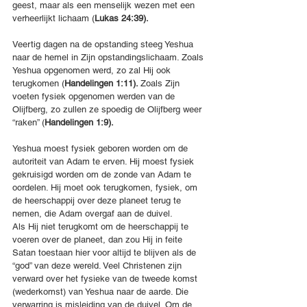
geest, maar als een menselijk wezen met een 
verheerlijkt lichaam (
Lukas 24:39).
Veertig dagen na de opstanding steeg Yeshua 
naar de hemel in Zijn opstandingslichaam. Zoals 
Yeshua opgenomen werd, zo zal Hij ook 
terugkomen (
Handelingen 1:11). 
Zoals Zijn 
voeten fysiek opgenomen werden van de 
Olijfberg, zo zullen ze spoedig de Olijfberg weer 
“raken” (
Handelingen 1:9).
Yeshua moest fysiek geboren worden om de 
autoriteit van Adam te erven. Hij moest fysiek 
gekruisigd worden om de zonde van Adam te 
oordelen. Hij moet ook terugkomen, fysiek, om 
de heerschappij over deze planeet terug te 
nemen, die Adam overgaf aan de duivel.
Als Hij niet terugkomt om de heerschappij te 
voeren over de planeet, dan zou Hij in feite 
Satan toestaan hier voor altijd te blijven als de 
“god” van deze wereld. Veel Christenen zijn 
verward over het fysieke van de tweede komst 
(wederkomst) van Yeshua naar de aarde. Die 
verwarring is misleiding van de duivel. Om de 