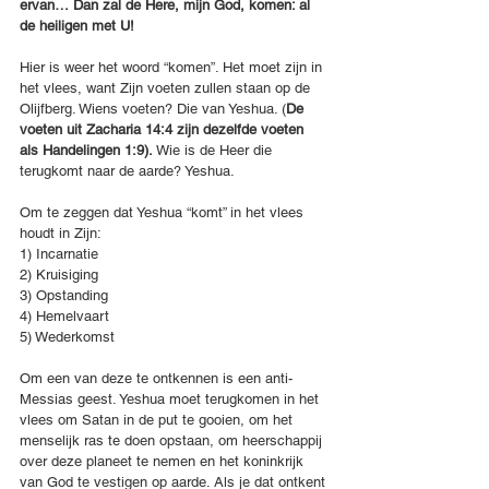
ervan… Dan zal de Here, mijn God, komen: al 
de heiligen met U!
Hier is weer het woord “komen”. Het moet zijn in 
het vlees, want Zijn voeten zullen staan op de 
Olijfberg. Wiens voeten? Die van Yeshua. (
De 
voeten uit Zacharia 14:4 zijn dezelfde voeten 
als Handelingen 1:9). 
Wie is de Heer die 
terugkomt naar de aarde? Yeshua.
Om te zeggen dat Yeshua “komt” in het vlees 
houdt in Zijn:
1) Incarnatie
2) Kruisiging
3) Opstanding
4) Hemelvaart
5) Wederkomst
Om een van deze te ontkennen is een anti-
Messias geest. Yeshua moet terugkomen in het 
vlees om Satan in de put te gooien, om het 
menselijk ras te doen opstaan, om heerschappij 
over deze planeet te nemen en het koninkrijk 
van God te vestigen op aarde. Als je dat ontkent 