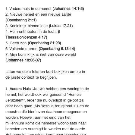
1. Vaders huis in de hemel 
(Johannes 14:1-2)
2. Nieuwe hemel en een nieuwe aarde 
(Openbaring 21:1)
3. Koninkrijk binnen in je
 (Lukas 17:21)
4. Hem ontmoeten in de lucht
 (I 
Thessalonicenzen 4:17)
5. Geen zon 
(Openbaring 21:23)
6. Vallende sterren 
(Openbaring 6:13-14)
7. Mijn koninkrijk is niet van deze wereld 
(Johannes 18:36-37)
Laten we deze teksten kort bekijken om ze in 
de juiste context te begrijpen. 
1. 
Vaders Huis
 -Ja, we hebben een woning in de 
hemel; het wordt ook wel genoemd "Hemels 
Jeruzalem”. Ieder die nu overlijdt in geloof zal 
daar heen gaan. Als Yeshua terugkomt zullen de 
meesten die hier leven daarheen meegenomen 
worden. Hoewel, aan het eind van het 
millennium komt die hemelse woonplaats naar 
beneden om verenigd te worden met de aarde. 
Het hemels Jeruzalem komt naar beneden om 