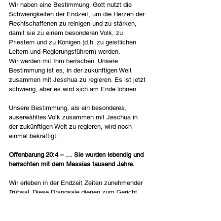
Wir haben eine Bestimmung. Gott nutzt die 
Schwierigkeiten der Endzeit, um die Herzen der 
Rechtschaffenen zu reinigen und zu stärken, 
damit sie zu einem besonderen Volk, zu 
Priestern und zu Königen (d.h. zu geistlichen 
Leitern und Regierungsführern) werden.
Wir werden mit Ihm herrschen. Unsere 
Bestimmung ist es, in der zukünftigen Welt 
zusammen mit Jeschua zu regieren. Es ist jetzt 
schwierig, aber es wird sich am Ende lohnen.
Unsere Bestimmung, als ein besonderes, 
auserwähltes Volk zusammen mit Jeschua in 
der zukünftigen Welt zu regieren, wird noch 
einmal bekräftigt:
Offenbarung 20:4 – … Sie wurden lebendig und 
herrschten mit dem Messias tausend Jahre.
Wir erleben in der Endzeit Zeiten zunehmender 
Trübsal. Diese Drangsale dienen zum Gericht 
über die Welt, zur Reinigung der Kirche, zur 
Vorbereitung eines besonderen Volkes für Gott 
und zur Warnung für die Menschen aller 