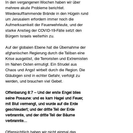
In den vergangenen Wochen haben wir über 
mehrere akute Probleme berichtet. 
Wiederaufflammende Brände in den Hügeln rund 
um Jerusalem erfordern immer noch die 
Aufmerksamkeit der Feuerwehrleute, und der 
starke Anstieg der COVID-19-Fälle setzt den 
Bürgern Israels weiterhin zu.
Auf der globalen Ebene hat die Übernahme der 
afghanischen Regierung durch die Taliban eine 
Krise ausgelöst, die Terroristen und Extremisten 
im Nahen Osten ermutigt. Ein Strudel aus 
Chaos und Angst wirbelt durch die Region. Die 
Gläubigen sind in echter Gefahr, verfolgt zu 
werden, und brauchen viel Gebet.
Offenbarung 8:7 – Und der erste Engel blies 
seine Posaune: und es kam Hagel und Feuer, 
mit Blut vermengt, und wurde auf die Erde 
geschleudert; und der dritte Teil der Erde 
verbrannte, und der dritte Teil der Bäume 
verbrannte...
Offensichtlich haben wir nicht einmal das 