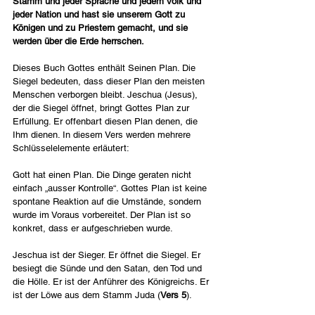
Stamm und jeder Sprache und jedem Volk und 
jeder Nation und hast sie unserem Gott zu 
Königen und zu Priestern gemacht, und sie 
werden über die Erde herrschen.
Dieses Buch Gottes enthält Seinen Plan. Die 
Siegel bedeuten, dass dieser Plan den meisten 
Menschen verborgen bleibt. Jeschua (Jesus), 
der die Siegel öffnet, bringt Gottes Plan zur 
Erfüllung. Er offenbart diesen Plan denen, die 
Ihm dienen. In diesem Vers werden mehrere 
Schlüsselelemente erläutert:
Gott hat einen Plan. Die Dinge geraten nicht 
einfach „ausser Kontrolle“. Gottes Plan ist keine 
spontane Reaktion auf die Umstände, sondern 
wurde im Voraus vorbereitet. Der Plan ist so 
konkret, dass er aufgeschrieben wurde.
Jeschua ist der Sieger. Er öffnet die Siegel. Er 
besiegt die Sünde und den Satan, den Tod und 
die Hölle. Er ist der Anführer des Königreichs. Er 
ist der Löwe aus dem Stamm Juda (
Vers 5
).