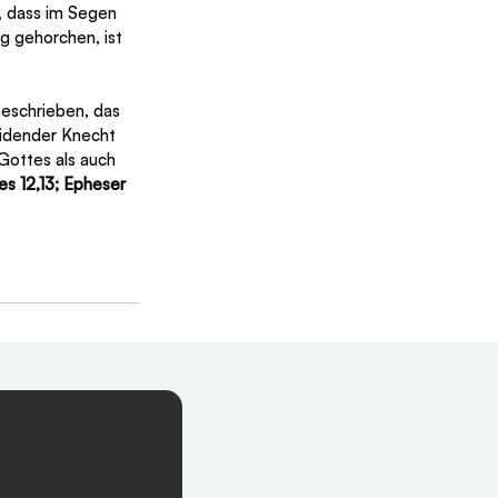
, dass im Segen 
g gehorchen, ist 
beschrieben, das 
eidender Knecht 
 Gottes als auch 
es 12,13; Epheser 