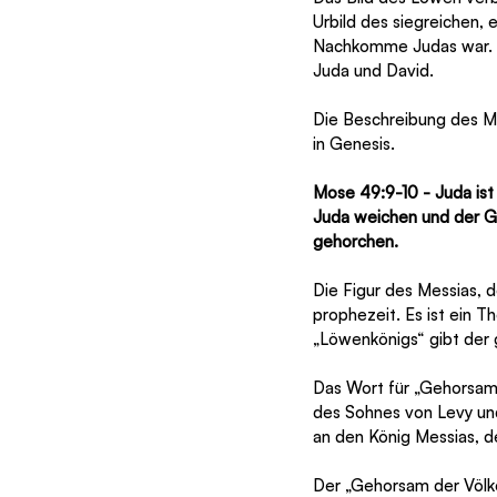
Urbild des siegreichen,
Nachkomme Judas war. Je
Juda und David.
Die Beschreibung des Me
in Genesis.
Mose 49:9-10 - Juda ist 
Juda weichen und der Ge
gehorchen.
Die Figur des Messias, d
prophezeit. Es ist ein 
„Löwenkönigs“ gibt der 
Das Wort für „Gehorsam“ in Vers 10 ist קהת oder „Kahath“, von d
des Sohnes von Levy und
an den König Messias, de
Der „Gehorsam der Völke