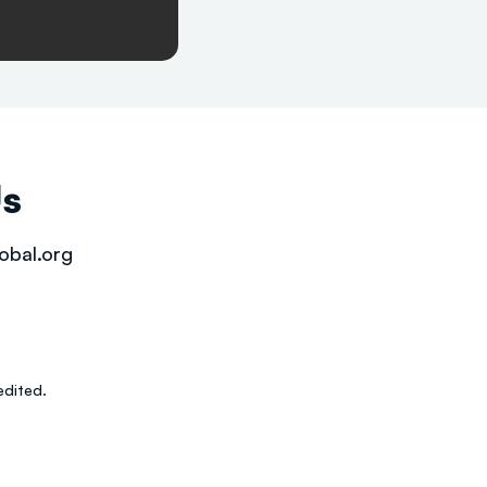
Us
obal.org
dited.