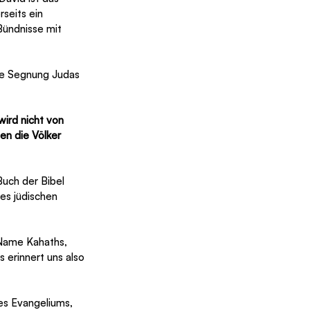
seits ein 
Bündnisse mit 
ie Segnung Judas 
wird nicht von 
n die Völker 
Buch der Bibel 
es jüdischen 
erinnert uns also 
es Evangeliums, 