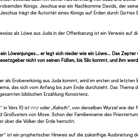
 erobernden Königs. Jeschua war ein Nachkomme Davids, der seiner
schua trägt die Autorität eines Königs auf Erden durch Gottes 
ssias als Löwe aus Juda in der Offenbarung ist ein Verweis auf d
ein Löwenjunges... er legt sich nieder wie ein Löwe... Das Zepter 
setzgeber nicht von seinen Füßen, bis Silo kommt, und ihm werde
er als Erobererkönig aus Juda kommt, wird im ersten und letzten 
Thema, das sich vom Anfang bis zum Ende durchzieht. Das Thema d
gesamten biblischen Erzählung Konsistenz.
erselben Wurzel wie der Name Kahaths, 
 Großvaters von Mose. Schon der Familienname des Priestertums 
r über die Völker der Erde herrscht.
r“ ist ein prophetischer Hinweis auf die zukünftige Ausbreitung d