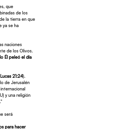
es, que 
binadas de los 
de la tierra en que 
e ya se ha 
s naciones 
te de los Olivos. 
 Él peleó el día 
Lucas 21:24
). 
blo de Jerusalén 
internacional 
) y una religión 
."
ue será 
dos para hacer 