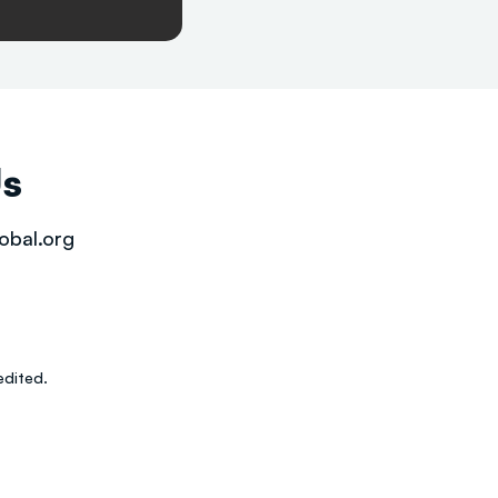
Us
obal.org
dited.