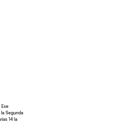
 Ese 
n la Segunda 
ías 14 la 