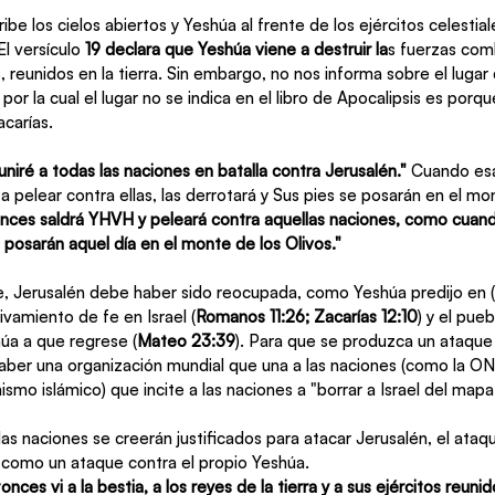
ibe los cielos abiertos y Yeshúa al frente de los ejércitos celestial
El versículo 
19 declara que Yeshúa viene a destruir la
s fuerzas com
, reunidos en la tierra. Sin embargo, no nos informa sobre el lugar 
por la cual el lugar no se indica en el libro de Apocalipsis es porqu
acarías.
uniré a todas las naciones en batalla contra Jerusalén." 
Cuando esa
 pelear contra ellas, las derrotará y Sus pies se posarán en el mon
nces saldrá YHVH y peleará contra aquellas naciones, como cuando
e posarán aquel día en el monte de los Olivos."
, Jerusalén debe haber sido reocupada, como Yeshúa predijo en (
vamiento de fe en Israel (
Romanos 11:26; Zacarías 12:10
) y el pue
úa a que regrese (
Mateo 23:39
). Para que se produzca un ataque 
haber una organización mundial que una a las naciones (como la ONU
smo islámico) que incite a las naciones a "borrar a Israel del mapa
las naciones se creerán justificados para atacar Jerusalén, el ataq
 como un ataque contra el propio Yeshúa.  
nces vi a la bestia, a los reyes de la tierra y a sus ejércitos reuni