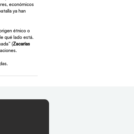
ares, económicos 
atalla ya han 
rigen étnico o 
de qué lado está. 
sada” (
Zacarías 
naciones.
das.