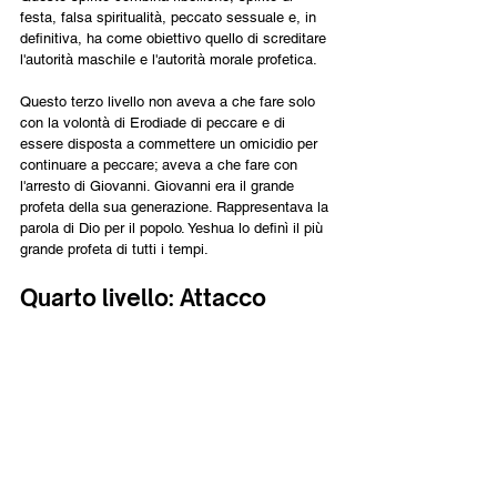
festa, falsa spiritualità, peccato sessuale e, in 
definitiva, ha come obiettivo quello di screditare 
l'autorità maschile e l'autorità morale profetica.
Questo terzo livello non aveva a che fare solo 
con la volontà di Erodiade di peccare e di 
essere disposta a commettere un omicidio per 
continuare a peccare; aveva a che fare con 
l'arresto di Giovanni. Giovanni era il grande 
profeta della sua generazione. Rappresentava la 
parola di Dio per il popolo. Yeshua lo definì il più 
grande profeta di tutti i tempi.
Quarto livello: Attacco 
satanico
In definitiva, tutto il male è diretto contro 
Yeshua, il Messia, il Re giusto e il Figlio di Dio. 
Lo spirito di Jezebel è un alto spirito malvagio, 
ma è il secondo sotto il comando di Satana. Lo 
spirito di Jezebel voleva fermare Giovanni il 
profeta. Satana voleva fermare Yeshua e i suoi 