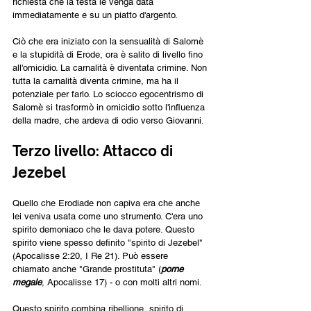
richiesta che la testa le venga data 
immediatamente e su un piatto d'argento.
Ciò che era iniziato con la sensualità di Salomè 
e la stupidità di Erode, ora è salito di livello fino 
all'omicidio. La carnalità è diventata crimine. Non 
tutta la carnalità diventa crimine, ma ha il 
potenziale per farlo. Lo sciocco egocentrismo di 
Salomè si trasformò in omicidio sotto l'influenza 
della madre, che ardeva di odio verso Giovanni.
Terzo livello: Attacco di 
Jezebel
Quello che Erodiade non capiva era che anche 
lei veniva usata come uno strumento. C'era uno 
spirito demoniaco che le dava potere. Questo 
spirito viene spesso definito "spirito di Jezebel" 
(Apocalisse 2:20, I Re 21). Può essere 
chiamato anche "Grande prostituta" (
porne 
megale
, Apocalisse 17) - o con molti altri nomi.
Questo spirito combina ribellione, spirito di 