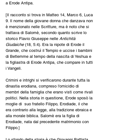
a Erode Antipa.
[Il racconto si trova in Matteo 14, Marco 6, Luca 
9. Il nome della giovane donna che danzava non 
è menzionato nelle Scritture, ma è noto che si 
trattava di Salomè, secondo quanto scrive lo 
storico Flavio Giuseppe nelle 
Antichità 
Giudaiche
 (18, 5:4). Era la nipote di Erode il 
Grande, che costruì il Tempio e uccise i bambini 
di Betlemme al tempo della nascita di Yeshua e 
la figliastra di Erode Antipa, che compare in tutti 
i Vangeli.
Crimini e intrighi si verificarono durante tutta la 
dinastia erodiana, compreso l'omicidio di 
membri della famiglia che erano visti come rivali 
politici. Nella storia in questione, Erode sposò la 
moglie di  suo fratello Filippo, Erodiade, il che 
era contrario alla legge, alla tradizione ebraica e 
alla morale biblica. Salomè era la figlia di 
Erodiade, nata dal precedente matrimonio con 
Filippo.]
Lo sfondo della storia è che Giovanni Battista 