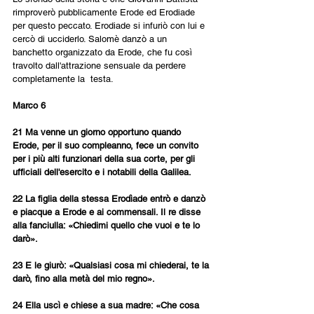
rimproverò pubblicamente Erode ed Erodiade 
per questo peccato. Erodiade si infuriò con lui e 
cercò di ucciderlo. Salomè danzò a un 
banchetto organizzato da Erode, che fu così 
travolto dall'attrazione sensuale da perdere 
completamente la  testa.
Marco 6
21 Ma venne un giorno opportuno quando 
Erode, per il suo compleanno, fece un convito 
per i più alti funzionari della sua corte, per gli 
ufficiali dell'esercito e i notabili della Galilea. 
22 La figlia della stessa Erodìade entrò e danzò 
e piacque a Erode e ai commensali. Il re disse 
alla fanciulla: «Chiedimi quello che vuoi e te lo 
darò». 
23 E le giurò: «Qualsiasi cosa mi chiederai, te la 
darò, fino alla metà del mio regno». 
24 Ella uscì e chiese a sua madre: «Che cosa 