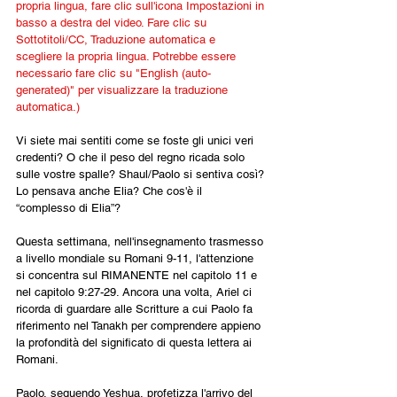
propria lingua, fare clic sull'icona Impostazioni in 
basso a destra del video. Fare clic su 
Sottotitoli/CC, Traduzione automatica e 
scegliere la propria lingua. Potrebbe essere 
necessario fare clic su "English (auto-
generated)" per visualizzare la traduzione 
automatica.)
Vi siete mai sentiti come se foste gli unici veri 
credenti? O che il peso del regno ricada solo 
sulle vostre spalle? Shaul/Paolo si sentiva così? 
Lo pensava anche Elia? Che cos'è il 
“complesso di Elia”?
Questa settimana, nell'insegnamento trasmesso 
a livello mondiale su Romani 9-11, l'attenzione 
si concentra sul RIMANENTE nel capitolo 11 e 
nel capitolo 9:27-29. Ancora una volta, Ariel ci 
ricorda di guardare alle Scritture a cui Paolo fa 
riferimento nel Tanakh per comprendere appieno 
la profondità del significato di questa lettera ai 
Romani.
Paolo, seguendo Yeshua, profetizza l'arrivo del 