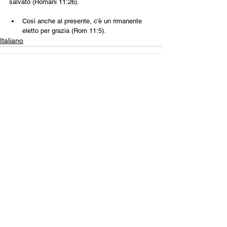
salvato (Romani 11:26).
Così anche al presente, c'è un rimanente 
eletto per grazia (Rom 11:5).
Italiano
Contact Us
Email:
info@tikkunglobal.org