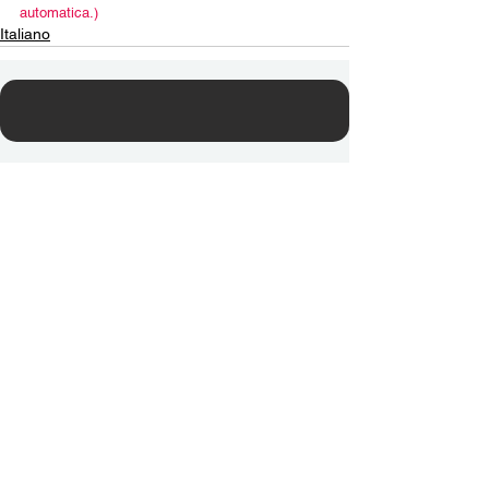
automatica.)
Italiano
Contact Us
Email:
info@tikkunglobal.org
Member