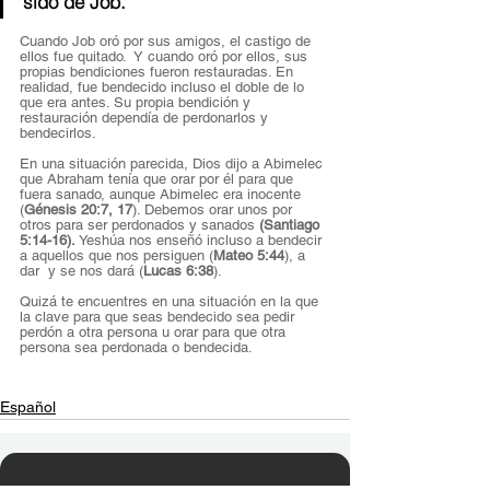
sido de Job. 
Cuando Job oró por sus amigos, el castigo de 
ellos fue quitado.  Y cuando oró por ellos, sus 
propias bendiciones fueron restauradas. En 
realidad, fue bendecido incluso el doble de lo 
que era antes. Su propia bendición y 
restauración dependía de perdonarlos y 
bendecirlos.  
En una situación parecida, Dios dijo a Abimelec 
que Abraham tenía que orar por él para que 
fuera sanado, aunque Abimelec era inocente  
(
Génesis 20:7, 17
). Debemos orar unos por 
otros para ser perdonados y sanados 
(Santiago 
5:14-16). 
Yeshúa nos enseñó incluso a bendecir 
a aquellos que nos persiguen (
Mateo 5:44
), a 
dar  y se nos dará (
Lucas 6:38
).
Quizá te encuentres en una situación en la que 
la clave para que seas bendecido sea pedir 
perdón a otra persona u orar para que otra 
persona sea perdonada o bendecida. 
Español