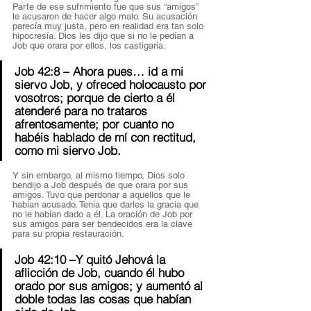
Parte de ese sufrimiento fue que sus “amigos” 
le acusaron de hacer algo malo. Su acusación 
parecía muy justa, pero en realidad era tan solo 
hipocresía. Dios les dijo que si no le pedían a 
Job que orara por ellos, los castigaría.  
Job 42:8 – Ahora pues… id a mi 
siervo Job, y ofreced holocausto por 
vosotros; porque de cierto a él 
atenderé para no trataros 
afrentosamente; por cuanto no 
habéis hablado de mí con rectitud, 
como mi siervo Job. 
Y sin embargo, al mismo tiempo, Dios solo 
bendijo a Job después de que orara por sus 
amigos. Tuvo que perdonar a aquellos que le 
habían acusado. Tenía que darles la gracia que 
no le habían dado a él. La oración de Job por 
sus amigos para ser bendecidos era la clave 
para su propia restauración. 
Job 42:10 –Y quitó Jehová la 
aflicción de Job, cuando él hubo 
orado por sus amigos; y aumentó al 
doble todas las cosas que habían 