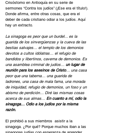
Crisóstomo en Antioquía en su serie de 
sermones “Contra los judíos” (¡Ese era el título!). 
Donde afirma, entre otras cosas, que era el 
deber de cada cristiano odiar a los judíos. Aquí 
hay un extracto.
La sinagoga es peor que un burdel... es la 
guarida de los sinvergüenzas y la cueva de las 
bestias salvajes… el templo de los demonios 
devotos a cultos idólatras… el refugio de 
bandidos y libertinos, caverna de demonios. Es 
una asamblea criminal de judíos… 
un lugar de 
reunión para los asesinos de Cristo
… una casa 
peor que una taberna… una guarida de 
ladrones, una casa de mala fama, una morada 
de iniquidad, refugio de demonios, un foso y un 
abismo de perdición… Diré las mismas cosas 
acerca de sus almas… 
En cuanto a mí, odio la 
sinagoga… Odio a los judíos por la misma 
razón.
El prohibió a sus miembros  asistir a la 
sinagoga. ¿Por qué? Porque muchos iban a las 
sinagogas judías con esperanza de aprender 