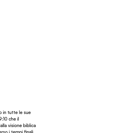
 in tutte le sue 
:10 che il 
lla visione biblica 
o i tempi finali.