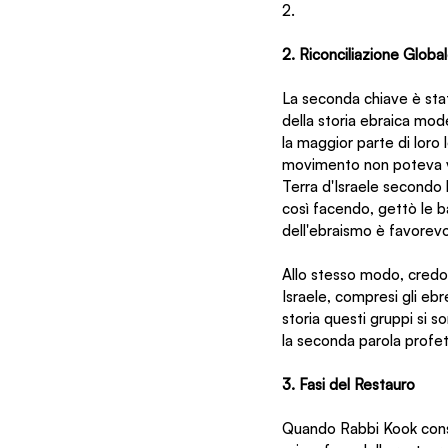
2.
2. Riconciliazione Globa
La seconda chiave è stata
della storia ebraica moder
la maggior parte di loro l
movimento non poteva ven
Terra d'Israele secondo l
così facendo, gettò le 
dell'ebraismo è favorevol
Allo stesso modo, credo ch
Israele, compresi gli ebr
storia questi gruppi si s
la seconda parola profeti
3. Fasi del Restauro
Quando Rabbi Kook consi