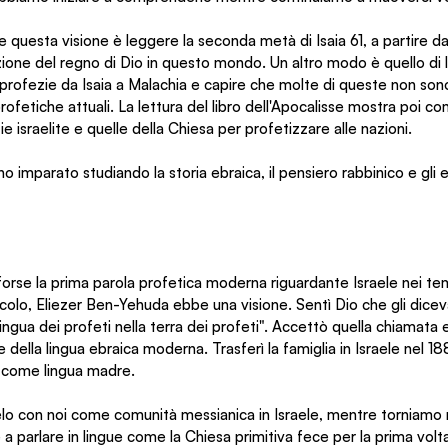
uesta visione è leggere la seconda metà di Isaia 61, a partire dal
azione del regno di Dio in questo mondo. Un altro modo è quello di
profezie da Isaia a Malachia e capire che molte di queste non son
ofetiche attuali. La lettura del libro dell'Apocalisse mostra poi c
 israelite e quelle della Chiesa per profetizzare alle nazioni.
o imparato studiando la storia ebraica, il pensiero rabbinico e gli ev
orse la prima parola profetica moderna riguardante Israele nei tempi
ecolo, Eliezer Ben-Yehuda ebbe una visione. Sentì Dio che gli dicev
a lingua dei profeti nella terra dei profeti". Accettò quella chiamata 
ella lingua ebraica moderna. Trasferì la famiglia in Israele nel 1881 
o come lingua madre.
lo con noi come comunità messianica in Israele, mentre torniamo n
a parlare in lingue come la Chiesa primitiva fece per la prima volta