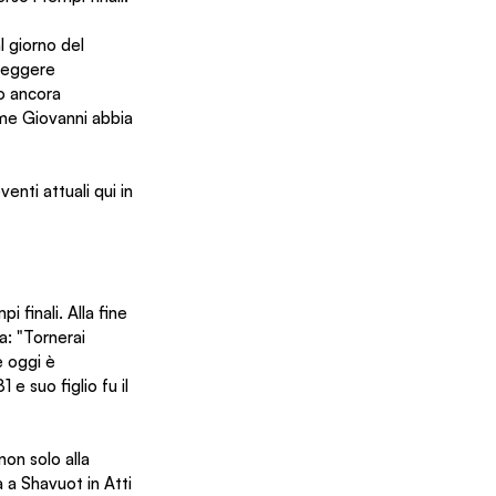
 giorno del 
 leggere 
o ancora 
ome Giovanni abbia 
enti attuali qui in 
 finali. Alla fine 
a: "Tornerai 
e oggi è 
e suo figlio fu il 
on solo alla 
 a Shavuot in Atti 