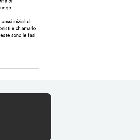
rta di 
luogo.
ssi iniziali di 
nisti e chiamarlo 
ste sono le fasi 