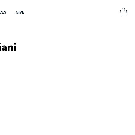
CES
GIVE
iani