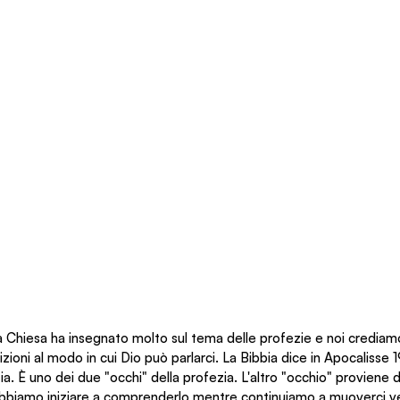
la Chiesa ha insegnato molto sul tema delle profezie e noi crediamo
zioni al modo in cui Dio può parlarci. La Bibbia dice in Apocalisse 19
. È uno dei due "occhi" della profezia. L'altro "occhio" proviene da
bbiamo iniziare a comprenderlo mentre continuiamo a muoverci vers