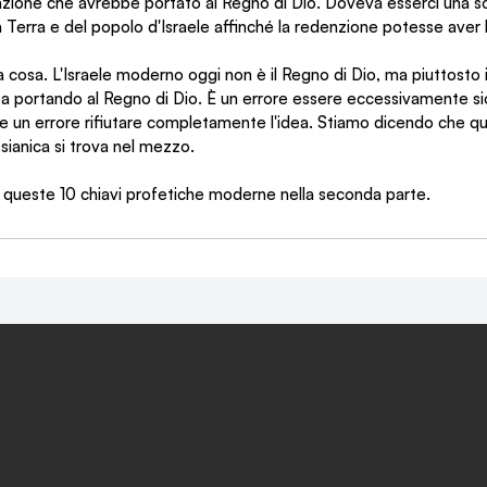
azione che avrebbe portato al Regno di Dio. Doveva esserci una so
la Terra e del popolo d'Israele affinché la redenzione potesse aver 
cosa. L'Israele moderno oggi non è il Regno di Dio, ma piuttosto i pa
a portando al Regno di Dio. È un errore essere eccessivamente sio
 un errore rifiutare completamente l'idea. Stiamo dicendo che que
ssianica si trova nel mezzo.
u queste 10 chiavi profetiche moderne nella seconda parte.