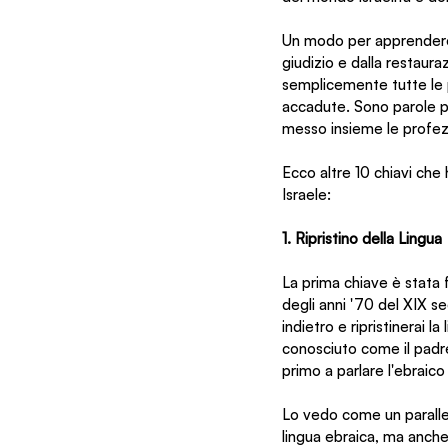
Un modo per apprendere q
giudizio e dalla restaur
semplicemente tutte le 
accadute. Sono parole pr
messo insieme le profezie
Ecco altre 10 chiavi che h
Israele:
1. Ripristino della Lingua
La prima chiave è stata f
degli anni '70 del XIX s
indietro e ripristinerai l
conosciuto come il padre d
primo a parlare l'ebraic
Lo vedo come un paralle
lingua ebraica, ma anche 