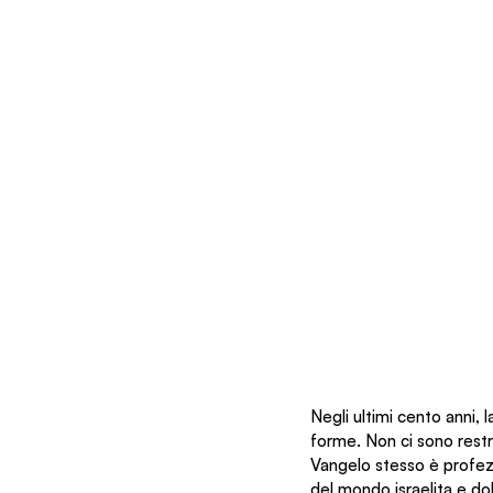
Negli ultimi cento anni, 
forme. Non ci sono restri
Vangelo stesso è profezia
del mondo israelita e do