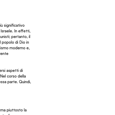
ù significativo 
sraele. In effetti, 
nisti; pertanto, il 
 popolo di Dio in 
ionismo moderno e, 
rente 
rsi aspetti di 
 Nel corso della 
essa parte. Quindi, 
ma piuttosto la 