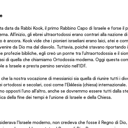
le
 data da Rabbi Kook, il primo Rabbino Capo di Israele e forse il pi
na. All'inizio, gli ebrei ultraortodossi erano contrari alla nazione di I
o è ancora. Kook vide che i pionieri israeliani erano laici, atei e comu
ire da Dio ma dal diavolo. Tuttavia, poiché stavano riportando il
e profezie bibliche, egli creò un ponte tra l'ultraortodossia e il s
basi di quella che chiamiamo Ortodossia moderna. Oggi questa cor
e a Israele e presta persino servizio nell'IDF.
e la nostra vocazione di messianici sia quella di riunire tutti i dive
ei ortodossi e secolari, così come l'Ekklesia (chiesa) internazionale.
ono opposti l'uno all'altro, anche se dovremmo essere tutti dalla st
ca della fine dei tempi è l'unione di Israele e della Chiesa.
derava l'Israele moderno, non credeva che fosse il Regno di Dio, 