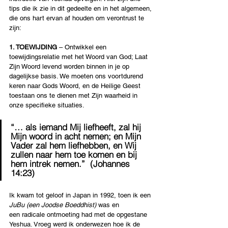
tips die ik zie in dit gedeelte en in het algemeen, 
die ons hart ervan af houden om verontrust te 
zijn:
1. TOEWIJDING
 – Ontwikkel een 
toewijdingsrelatie met het Woord van God; Laat 
Zijn Woord levend worden binnen in je op 
dagelijkse basis. We moeten ons voortdurend 
keren naar Gods Woord, en de Heilige Geest 
toestaan ons te dienen met Zijn waarheid in 
onze specifieke situaties.
“… als iemand Mij liefheeft, zal hij 
Mijn woord in acht nemen; en Mijn 
Vader zal hem liefhebben, en Wij 
zullen naar hem toe komen en bij 
hem intrek nemen.”  (Johannes 
14:23)
Ik kwam tot geloof in Japan in 1992, toen ik een 
JuBu (een Joodse Boeddhist) 
was en 
een
radicale ontmoeting had met de opgestane 
Yeshua. Vroeg werd ik onderwezen hoe ik de 