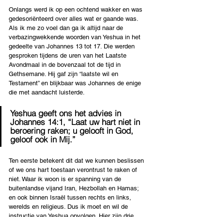
Onlangs werd ik op een ochtend wakker en was 
gedesoriënteerd over alles wat er gaande was. 
Als ik me zo voel dan ga ik altijd naar de 
verbazingwekkende woorden van Yeshua in het 
gedeelte van Johannes 13 tot 17. Die werden 
gesproken tijdens de uren van het Laatste 
Avondmaal in de bovenzaal tot de tijd in 
Gethsemane. Hij gaf zijn “laatste wil en 
Testament” en blijkbaar was Johannes de enige 
die met aandacht luisterde.
Yeshua geeft ons het advies in 
Johannes 14:1, “Laat uw hart niet in 
beroering raken; u gelooft in God, 
geloof ook in Mij.”
Ten eerste betekent dit dat we kunnen beslissen 
of we ons hart toestaan verontrust te raken of 
niet. Waar ik woon is er spanning van de 
buitenlandse vijand Iran, Hezbollah en Hamas; 
en ook binnen Israël tussen rechts en links, 
werelds en religieus. Dus ik moet en wil de 
instructie van Yeshua opvolgen. Hier zijn drie 