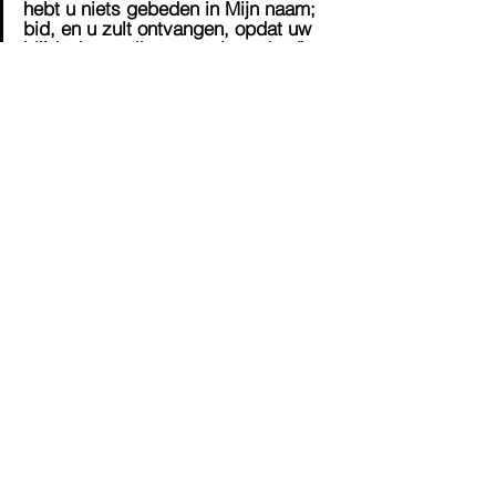
hebt u niets gebeden in Mijn naam; 
bid, en u zult ontvangen, opdat uw 
blijdschap volkomen zal worden.” 
(Johannes 16:23-24)
Yeshua herhaalde dezelfde instructie voor jou en 
mij, voor jouw hart en het mijne. Nu we de 
Eindtijd naderen is het van essentieel belang 
dat we deze wandel elke dag beoefenen:
“Vrede laat Ik u, Mijn vrede geef Ik 
u; niet zoals de wereld die geeft, 
geef Ik die u. Laat uw hart niet in 
beroering raken en niet bevreesd 
worden.” (Johannes 14:27)
Nederlands