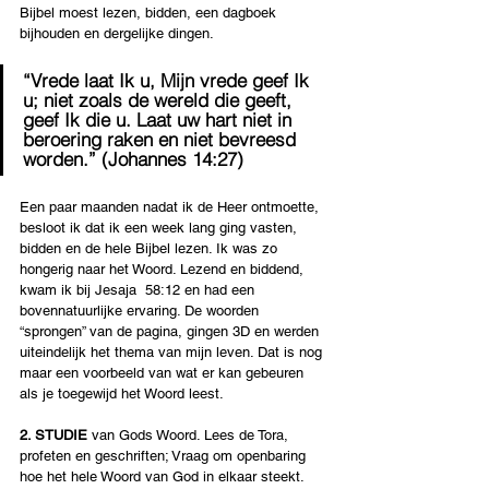
Bijbel moest lezen, bidden, een dagboek 
bijhouden en dergelijke dingen.
“Vrede laat Ik u, Mijn vrede geef Ik 
u; niet zoals de wereld die geeft, 
geef Ik die u. Laat uw hart niet in 
beroering raken en niet bevreesd 
worden.” (Johannes 14:27)
Een paar maanden nadat ik de Heer ontmoette, 
besloot ik dat ik een week lang ging vasten, 
bidden en de hele Bijbel lezen. Ik was zo 
hongerig naar het Woord. Lezend en biddend, 
kwam ik bij Jesaja  58:12 en had een 
bovennatuurlijke ervaring. De woorden 
“sprongen” van de pagina, gingen 3D en werden 
uiteindelijk het thema van mijn leven. Dat is nog 
maar een voorbeeld van wat er kan gebeuren 
als je toegewijd het Woord leest.
2. STUDIE
 van Gods Woord. Lees de Tora, 
profeten en geschriften; Vraag om openbaring 
hoe het hele Woord van God in elkaar steekt. 