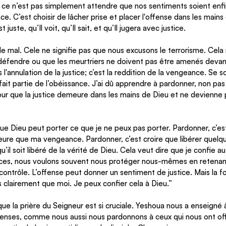
 ce n’est pas simplement attendre que nos sentiments soient enfi
ce. C’est choisir de lâcher prise et placer l'offense dans les mains
juste, qu’Il voit, qu’Il sait, et qu’Il jugera avec justice. 
 le mal. Cele ne signifie pas que nous excusons le terrorisme. Cela 
 défendre ou que les meurtriers ne doivent pas être amenés devant 
 l'annulation de la justice; c’est la reddition de la vengeance. Se so
fait partie de l’obéissance. J’ai dû apprendre à pardonner, non pas 
our que la justice demeure dans les mains de Dieu et ne devienne 
que Dieu peut porter ce que je ne peux pas porter. Pardonner, c’est
leure que ma vengeance. Pardonner, c’est croire que libérer quelq
u’il soit libéré de la vérité de Dieu. Cela veut dire que je confie a
orces, nous voulons souvent nous protéger nous-mêmes en retena
 contrôle. L’offense peut donner un sentiment de justice. Mais la foi
us clairement que moi. Je peux confier cela à Dieu.”
ue la prière du Seigneur est si cruciale. Yeshoua nous a enseigné à 
enses, comme nous aussi nous pardonnons à ceux qui nous ont of