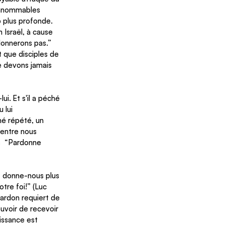
innommables 
 plus profonde. 
 Israël, à cause 
donnerons pas.” 
 que disciples de 
 devons jamais 
lui.
Et s'il a péché 
 lui 
é répété, un 
’entre nous 
s  “Pardonne 
r, donne-nous plus 
tre foi!” (Luc 
ardon requiert de 
uvoir de recevoir 
issance est 