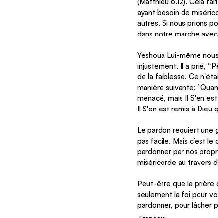
(Matthieu 6.12). Cela fa
ayant besoin de miséric
autres. Si nous prions p
dans notre marche avec 
Yeshoua Lui-même nous a 
injustement, Il a prié, “
Pè
de la faiblesse. Ce n'étai
manière suivante: ”Quand o
menacé, mais Il S'en est 
Il S'en est remis à Dieu q
Le pardon requiert une g
pas facile. Mais c’est 
pardonner par nos propre
miséricorde au travers d
Peut-être que la prière 
seulement la foi pour vo
pardonner, pour lâcher pr
Français