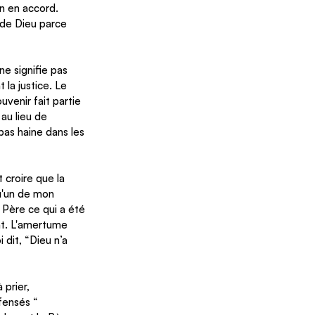
n en accord. 
 de Dieu parce 
ne signifie pas 
la justice. Le 
uvenir fait partie 
au lieu de 
pas haine dans les 
 croire que la 
u'un de mon  
u Père ce qui a été 
nt. L'amertume 
 dit, “Dieu n’a 
prier, 
fensés
 “ 