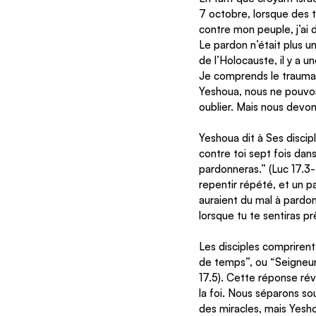
7 octobre, lorsque des 
contre mon peuple, j’a
Le pardon n’était plus un
de l’Holocauste, il y a 
Je comprends le traumati
Yeshoua, nous ne pouvon
oublier. Mais nous devon
Yeshoua dit à Ses discipl
contre toi sept fois dans 
pardonneras.” (Luc 17.3
repentir répété, et un p
auraient du mal à pardon
lorsque tu te sentiras prê
Les disciples comprirent 
de temps”, ou “Seigneur,
17.5). Cette réponse ré
la foi. Nous séparons so
des miracles, mais Yesho