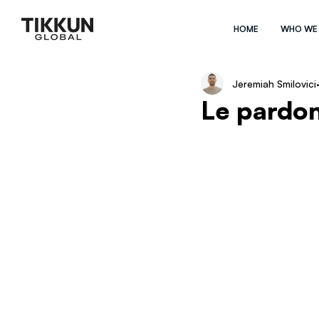
HOME
WHO WE
Jeremiah Smilovici
Le pardon