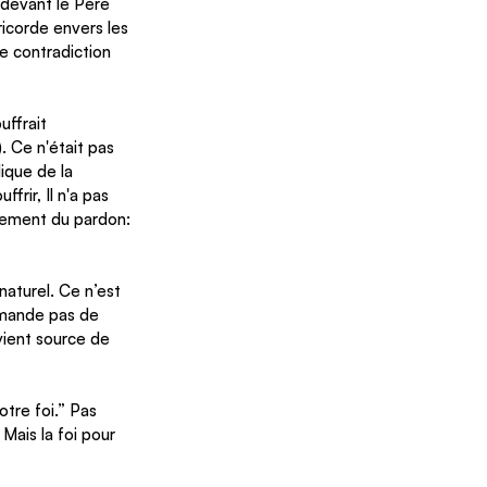
 devant le Père 
icorde envers les 
e contradiction 
ffrait 
. Ce n'était pas 
lique de la 
frir, Il n'a pas 
ndement du pardon: 
naturel. Ce n’est 
emande pas de 
vient source de 
tre foi.” Pas 
Mais la foi pour 