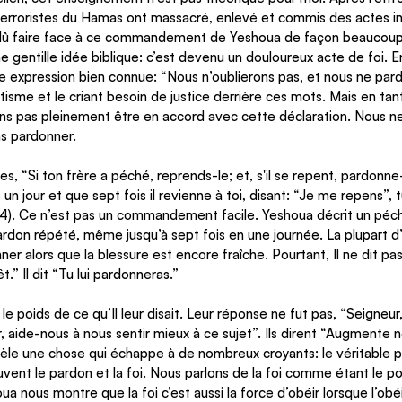
terroristes du Hamas ont massacré, enlevé et commis des actes 
i dû faire face à ce commandement de Yeshoua de façon beaucoup
e gentille idée biblique: c’est devenu un douloureux acte de foi. En
une expression bien connue: “Nous n’oublierons pas, et nous ne par
sme et le criant besoin de justice derrière ces mots. Mais en tant
s pas pleinement être en accord avec cette déclaration. Nous ne
s pardonner. 
es, “Si ton frère a péché, reprends-le; et, s'il se repent, pardonne-
un jour et que sept fois il revienne à toi, disant: “Je me repens”, tu
-4). Ce n’est pas un commandement facile. Yeshoua décrit un péch
ardon répété, même jusqu’à sept fois en une journée. La plupart d
ner alors que la blessure est encore fraîche. Pourtant, Il ne dit pa
t.” Il dit “Tu lui pardonneras.”
le poids de ce qu’Il leur disait. Leur réponse ne fut pas, “Seigneu
 aide-nous à nous sentir mieux à ce sujet”. Ils dirent “Augmente no
vèle une chose qui échappe à de nombreux croyants: le véritable p
uvent le pardon et la foi. Nous parlons de la foi comme étant le po
ua nous montre que la foi c’est aussi la force d’obéir lorsque l’obé