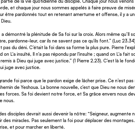
it partie de la vie quotidienne du disciple. Chaque jour nous venons
orde, et chaque jour nous sommes appelés à faire preuve de misér
our être pardonnés tout en retenant amertume et offense, il y a un
Dieu. 
démontré la plénitude de Sa foi sur la croix. Alors même qu’Il sou
re, pardonne-leur, car ils ne savent pas ce qu'ils font.
” (Luc 23.34)
t pas du déni. C’était la foi dans sa forme la plus pure. Pierre l'exp
n L'a insulté, Il n'a pas répondu par l'insulte ; quand on L'a fait souf
remis à Dieu qui juge avec justice.” (1 Pierre 2.23). C’est là le fo
ui juge avec justice.
rande foi parce que le pardon exige de lâcher prise. Ce n’est pas 
le chemin de Yeshoua. La bonne nouvelle, c’est que Dieu ne nous d
s forces. Sa foi devient notre force, et Sa grâce envers nous de
e nous. 
des disciples devrait aussi devenir la nôtre: “Seigneur, augmente no
ir des miracles. Pas seulement la foi pour déplacer des montages. 
ise, et pour marcher en liberté. 