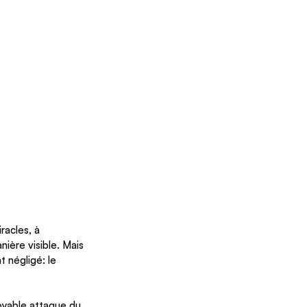
acles, à 
ière visible. Mais 
 négligé: le 
oyable attaque du 