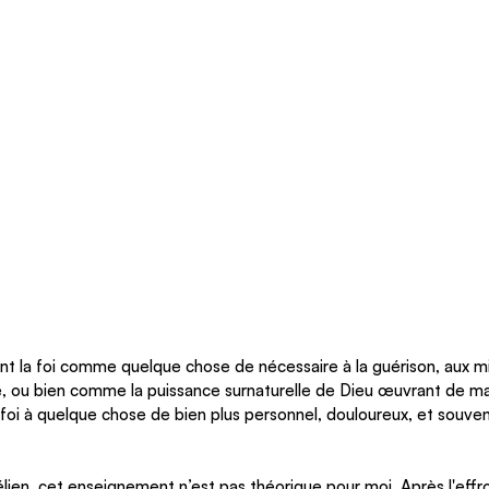
t la foi comme quelque chose de nécessaire à la guérison, aux mir
, ou bien comme la puissance surnaturelle de Dieu œuvrant de man
a foi à quelque chose de bien plus personnel, douloureux, et souvent
élien, cet enseignement n’est pas théorique pour moi. Après l'effr