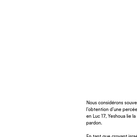
Nous considérons souven
l’obtention d’une percée
en Luc 17, Yeshoua lie l
pardon. 
En tant que croyant isra