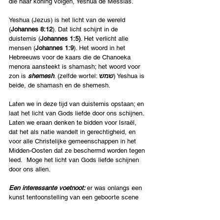
die haar koning volgen, Yeshua de Messias.
Yeshua (Jezus) is het licht van de wereld  
(
Johannes 8:12
). Dat licht schijnt in de 
duisternis (
Johannes
1:5)
. Het verlicht alle 
mensen (
Johannes 1:9
). Het woord in het 
Hebreeuws voor de kaars die de Chanoeka 
menora aansteekt is shamash; het woord voor 
zon is 
shemesh
. (zelfde wortel: 
שמש
) Yeshua is 
beide, de shamash en de shemesh.  
Laten we in deze tijd van duisternis opstaan; en 
laat het licht van Gods liefde door ons schijnen. 
Laten we eraan denken te bidden voor Israël, 
dat het als natie wandelt in gerechtigheid, en 
voor alle Christelijke gemeenschappen in het 
Midden-Oosten dat ze beschermd worden tegen 
leed.  Moge het licht van Gods liefde schijnen 
door ons allen.
Een interessante voetnoot: 
er was onlangs een 
kunst tentoonstelling van een geboorte scene 
bij het Vaticaan die baby Yeshua liet zien 
gewikkeld in een Palestijnse caphijeh. Israëls 