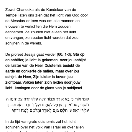
Zowel Chanoeka als de Kandelaar van de 
Tempel laten ons zien dat het licht van God door 
de Messias er toen was om alle mannen en 
vrouwen te verlichten die Hem zouden 
aannemen. Ze zouden niet alleen het licht 
ontvangen, ze zouden licht worden dat zou 
schijnen in de wereld.
De profeet Jesaja gaat verder (
60, 1-
3): 
Sta op 
en schitter, je licht is gekomen, over jou schijnt 
de luister van de Heer. Duisternis bedekt de 
aarde en donkerte de naties, maar over jou 
schijnt de Heer, Zijn luister is boven jou 
zichtbaar. Volken laten zich leiden door jouw 
licht, koningen door de glans van je schijnsel. 
ק֥וּמִי א֖וֹרִי כִּ֣י בָ֣א אוֹרֵ֑ךְ וּכְב֥וֹד יְהוָ֖ה עָלַ֥יִךְ זָרָֽח׃ 2כִּֽי־הִנֵּ֤ה הַ
חֹ֨שֶׁךְ֙ יְכַסֶּה־אֶ֔רֶץ וַעֲרָפֶ֖ל לְאֻמִּ֑ים וְעָלַ֨יִךְ֙ יִזְרַ֣ח יְהוָ֔ה וּכְבוֹד֖וֹ 
עָלַ֥יִךְ יֵרָאֶֽה׃ 3 וְהָלְכ֥וּ גוֹיִ֖ם לְאוֹרֵ֑ךְ וּמְלָכִ֖ים לְנֹ֥גַהּ זַרְחֵֽךְ
In de tijd van grote duisternis zal het licht 
schijnen over het volk van Israël en over allen 