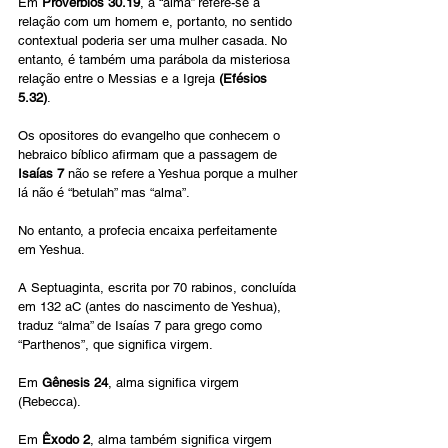
Em 
Provérbios 30.19
, a “alma” refere-se à 
relação com um homem e, portanto, no sentido 
contextual poderia ser uma mulher casada. No 
entanto, é também uma parábola da misteriosa 
relação entre o Messias e a Igreja
 (Efésios 
5.32)
.
Os opositores do evangelho que conhecem o 
hebraico bíblico afirmam que a passagem de
Isaías 7
 não se refere a Yeshua porque a mulher 
lá não é “betulah” mas “alma”.
No entanto, a profecia encaixa perfeitamente 
em Yeshua.
A Septuaginta, escrita por 70 rabinos, concluída 
em 132 aC (antes do nascimento de Yeshua), 
traduz “alma” de Isaías 7 para grego como 
“Parthenos”, que significa virgem.
Em 
Gênesis 24
, alma significa virgem 
(Rebecca).
Em
 Êxodo 2
, alma também significa virgem 