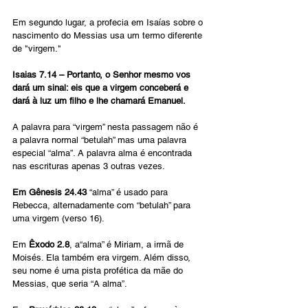
Em segundo lugar, a profecia em Isaías sobre o 
nascimento do Messias usa um termo diferente 
de "virgem."
Isaias 7.14 – Portanto, o Senhor mesmo vos 
dará um sinal: eis que a virgem conceberá e 
dará à luz um filho e lhe chamará Emanuel.
A palavra para “virgem” nesta passagem não é 
a palavra normal “betulah” mas uma palavra 
especial “alma”. A palavra alma é encontrada 
nas escrituras apenas 3 outras vezes.
Em Gênesis 24.43
 “alma” é usado para 
Rebecca, alternadamente com “betulah” para 
uma virgem (verso 16).
Em 
Êxodo 2.8
, a“alma” é Miriam, a irmã de 
Moisés. Ela também era virgem. Além disso, 
seu nome é uma pista profética da mãe do 
Messias, que seria “A alma”.