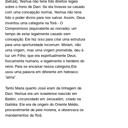
(betulá), Yeshua não teria tido direitos legais 
sobre o trono de Davi. Se ela tivesse se casado 
com uma concepção normal, Yeshua não teria 
tido o poder divino para nos salvar. Assim, Deus 
inventou uma categoria na Torá - O 
Compromisso (equivalente ao noivado): um 
tempo de estar legalmente casado sem 
concepção. Ele fez isso para criar uma estrutura 
para uma oportunidade incomum. Miriam, não 
uma virgem, mas uma virgem prometida, deu à 
luz um Filho, que era espiritualmente Deus, 
fisicamente humano, e legalmente o herdeiro do 
reino. Para se encaixar nessa categoria,Ele 
usou uma palavra em diferente em hebraico: 
“alma”.
Tanto Maria quanto José eram da linhagem de 
Davi. Yeshua era um israelense nascido em 
Belém, circuncidado em Jerusalém, criado na 
Galiléia. Ele era de origem do Oriente Médio, 
provavelmente de pele morena, e observava os 
mandamentos da Torá.
Alguns de nosso povo zombam de nossa fé, 