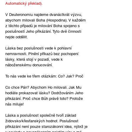
Automatický překlad).
V Deuteronomiu najdeme dvanáctkrát výzvu, 
abychom milovali Boha (Hospodina). V každém 
z těchto případů je milování Boha spojeno s 
poslušností Jeho přikázání. Tyto dvě činnosti 
nejde oddělit.
Láska bez poslušnosti vede k pohlavní 
nemravnosti. Plnění příkazů bez pochopení 
lásky, která stojí v pozadí, vede k 
náboženskému donucování.
To nás vede ke třem otázkám: Co? Jak? Proč
Co chce Pán? Abychom Ho milovali. Jak Mu 
hodláte prokazovat lásku? Dodržováním Jeho 
přikázání. Proč chce Bůh právě toto? Protože 
nás miluje!
Láska a poslušnost společně tvoří základ 
židovsko/křesťanských hodnot. Poslušnost 
přikázání není pouze starozákonní idea, nýbrž je 