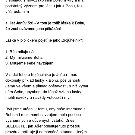
v souladu s novozákonním pojetím víry a má 
podstatný význam pro lásku jak k Bohu, tak 
vůči ostatním.
1. list Janův 5:3 - V tom je totiž láska k Bohu, 
že zachováváme jeho přikázání.
Láska v biblickém pojetí je jako „trojúhelník“:⁠ 
1. Bůh miluje nás.
2.⁠ ⁠My milujeme Boha.
3.⁠ ⁠Milujeme sebe navzájem.
V srdci tohoto trojúhelníku je Ješua—náš 
dokonalý příklad lásky k Bohu, poslušnosti 
Jemu ve všem a příklad obětavosti, s níž vydal 
sám Sebe, abychom do téhož vztahu lásky 
mohli navěky a navždy vstoupit i my.
Byli jsme určeni k tomu, aby naše interakce s 
Bohem i mezi námi navzájem měla podobu 
významných a důvěrných vztahů. Dnes 
SLEDUJTE, jak Ašer odhaluje tuto prostou 
pravdu a aplikuje ji na náročné situace, kterým 