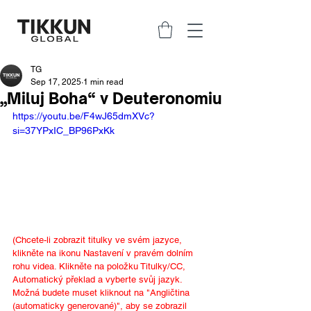
TG
Sep 17, 2025
1 min read
„Miluj Boha“ v Deuteronomiu
https://youtu.be/F4wJ65dmXVc?
si=37YPxIC_BP96PxKk
(Chcete-li zobrazit titulky ve svém jazyce, 
klikněte na ikonu Nastavení v pravém dolním 
rohu videa. Klikněte na položku Titulky/CC, 
Automatický překlad a vyberte svůj jazyk. 
Možná budete muset kliknout na "Angličtina 
(automaticky generované)", aby se zobrazil 