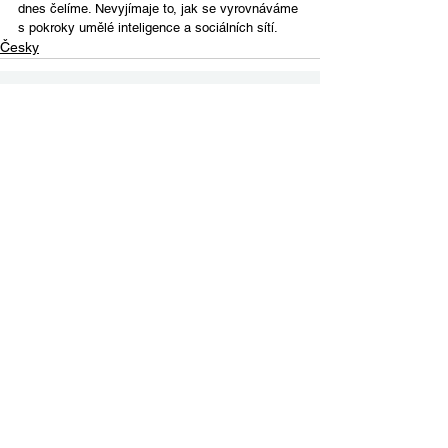
dnes čelíme. Nevyjímaje to, jak se vyrovnáváme 
s pokroky umělé inteligence a sociálních sítí.
Česky
Contact Us
Email:
info@tikkunglobal.org