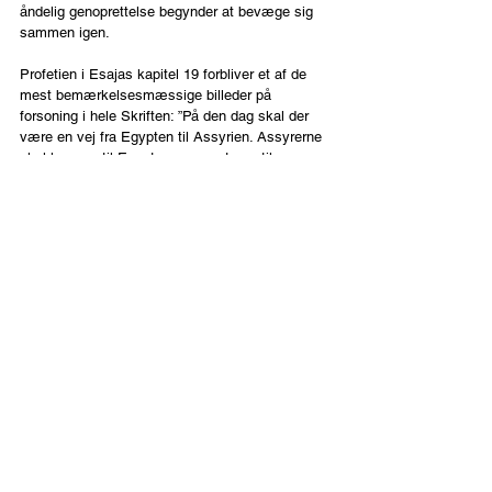
åndelig genoprettelse begynder at bevæge sig 
sammen igen.
Profetien i Esajas kapitel 19 forbliver et af de 
mest bemærkelsesmæssige billeder på 
forsoning i hele Skriften: ”På den dag skal der 
være en vej fra Egypten til Assyrien. Assyrerne 
skal komme til Egypten og egypterne til 
Assyrien. Og egypterne skal dyrke Herren 
sammen med assyrerne. På den dag skal Israel, 
som den tredje sammen med Egypten og 
Assyrien, blive til velsignelse midt på jorden.” 
(Esajas 19: 23-24). I mange år har troende bedt 
for Esajas 19 – hovedvej-en, ikke blot som en 
politisk vision, men som en åndelig realitet om 
forsoning, til-bedelse, helbredelse og enhed i 
Mellemøsten. Miraklet 6-7-67 var ike kun, at en 
by blev genforenet. Det var, at vi på samme tid 
var vidne til militær sejr imod overvældende 
odds, genoprettelsen af Jerusalem, en åndelig 
vækkelse blandt nationerne og en ny bølge af 
jøder, som kommer til tro på Yeshua.
Måske er vi nærmere på et nyt 1967, end vi 