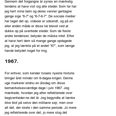
Gennem det forgangne år synes en mærkelig 
tendens at have vist sig alle steder. Som far har 
jeg hørt mine børn og deres venner gentagne 
gange sige ”6-7” og ”6-7-6-7”. De sociale medier 
har taget det op, videoer er udsendt, og på en 
eller anden måde er disse tal blevet ved at 
dukke op på uventede steder. Som de fleste 
andre tendenser, betyder de måske intet. Efter 
at have hørt dem så mange gange opdagede 
jeg, at jeg tænkte på et andet ”67”, som længe 
havde betydet noget for mig.
1967.
For enhver, som kender Israels nyeste historie 
bringer året minder om 6-dages-krigen. Denne 
uge markerer endnu en årsdag om disse 
bemærkelsesværdige dage i juni 1967. Jeg 
mærkede, hvordan jeg atter reflekterede over 
begivenheder-ne det år. Jeg begyndte at tænke 
ikke blot på selve den militære sejr, men over 
alt det, der skete i den samme periode. Jo mere 
jeg reflekterede over det, jo mere slog det 