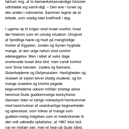
faktum mig, at to bemærkelsesværdige historier 
udfoldede sig samti-digt. – Den ene i Israel og 
den anden i nationerne. Sammen tegner de et 
billede, som stadig taler kraftfuldt i dag.
I ugerne op til krigen stod Israel overfor, hvad 
der forekom som en umulig situation. Omgivet 
af fjendtlige hære og truet på mangfoldige 
fronter af Egypten, Jordan og Syrien frygtede 
mange, at den unge nation stod overfor 
ødelæggelse. Men i løbet af seks dage 
overlevede Israel ikke blot, men vandt kontrol 
over Sinai halvøen, Judæa og Samaria, 
Golanhøjderne og Østjerusalem. Hastigheden og 
skalaen af sejren bliver stadig studeret, og for 
mange israelere og kristne pegede 
begivenhederne udover militær strategi alene 
henimod Guds guddommelige beskyttelse. 
Gennem tiden er talrige vidnesbyrd fremkommet 
med beskrivelser af usædvanlige begivenheder 
og oplevelser, som tolkes af mange som 
guddom-melig indgriben som er medvirkende til 
den vidt udbredte opfattelse, at 1967 ikke blot 
var en militær sejr, men et tegn på Guds hånd.