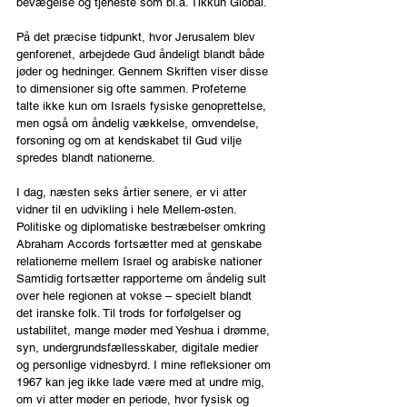
bevægelse og tjeneste som bl.a. Tikkun Global.
På det præcise tidpunkt, hvor Jerusalem blev 
genforenet, arbejdede Gud åndeligt blandt både 
jøder og hedninger. Gennem Skriften viser disse 
to dimensioner sig ofte sammen. Profeterne 
talte ikke kun om Israels fysiske genoprettelse, 
men også om åndelig vækkelse, omvendelse, 
forsoning og om at kendskabet til Gud vilje 
spredes blandt nationerne.
I dag, næsten seks årtier senere, er vi atter 
vidner til en udvikling i hele Mellem-østen. 
Politiske og diplomatiske bestræbelser omkring 
Abraham Accords fortsætter med at genskabe 
relationerne mellem Israel og arabiske nationer 
Samtidig fortsætter rapporterne om åndelig sult 
over hele regionen at vokse – specielt blandt 
det iranske folk. Til trods for forfølgelser og 
ustabilitet, mange møder med Yeshua i drømme, 
syn, undergrundsfællesskaber, digitale medier 
og personlige vidnesbyrd. I mine refleksioner om 
1967 kan jeg ikke lade være med at undre mig, 
om vi atter møder en periode, hvor fysisk og 