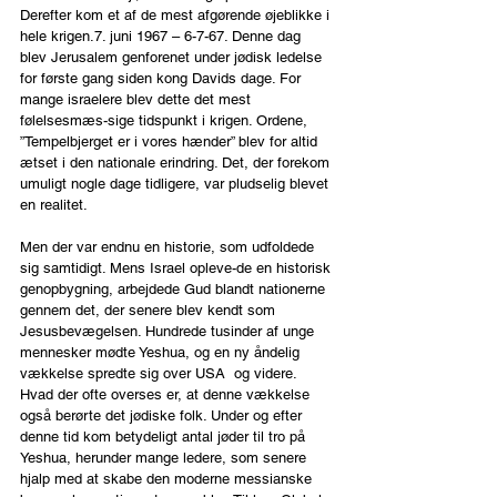
Derefter kom et af de mest afgørende øjeblikke i 
hele krigen.7. juni 1967 – 6-7-67. Denne dag 
blev Jerusalem genforenet under jødisk ledelse 
for første gang siden kong Davids dage. For 
mange israelere blev dette det mest 
følelsesmæs-sige tidspunkt i krigen. Ordene, 
”Tempelbjerget er i vores hænder” blev for altid 
ætset i den nationale erindring. Det, der forekom 
umuligt nogle dage tidligere, var pludselig blevet 
en realitet.
Men der var endnu en historie, som udfoldede 
sig samtidigt. Mens Israel opleve-de en historisk 
genopbygning, arbejdede Gud blandt nationerne 
gennem det, der senere blev kendt som 
Jesusbevægelsen. Hundrede tusinder af unge 
mennesker mødte Yeshua, og en ny åndelig 
vækkelse spredte sig over USA  og videre. 
Hvad der ofte overses er, at denne vækkelse 
også berørte det jødiske folk. Under og efter 
denne tid kom betydeligt antal jøder til tro på 
Yeshua, herunder mange ledere, som senere 
hjalp med at skabe den moderne messianske 