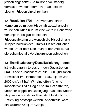
jedoch abgesetzt. Sie müssen vollständig 
vernichtet werden, damit in Israel und im 
Libanon Frieden einkehren kann.
12. 
Resolution 1701
 - Der Versuch, einen 
Kompromiss mit der Hisbollah auszuhandeln, 
würde den Krieg nur um eine weitere Generation 
verlängern. Es gab bereits ein 
Friedensabkommen, wonach die Hisbollah alle 
Truppen nördlich des Litany-Flusses abziehen 
würde. Unter dem Deckmantel der UNIFIL hat 
sie schamlos alle Vereinbarungen gebrochen.
13. 
Entmilitarisierung\Deradikalisierung
 - Israel 
ist nicht daran interessiert, den Gazastreifen 
umzusiedeln (nachdem es alle 8.600 jüdischen 
Einwohner im Rahmen des Rückzugs im Jahr 
2005 entfernt hat). Wir sind offen für eine 
kooperative zivile Regierung im Gazastreifen, 
unter der doppelten Bedingung, dass die Waffen 
abgezogen und die radikale dschihadistische 
Erziehung gestoppt werden. Andernfalls wäre 
ein weiterer Krieg im Gange.