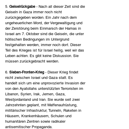
5. 
Geiselrückgabe
 - Nach all dieser Zeit sind die 
Geiseln in Gaza immer noch nicht 
zurückgegeben worden. Ein Jahr nach dem 
ungeheuerlichen Mord, der Vergewaltigung und 
der Zerstörung beim Einmarsch der Hamas in 
Israel am 7. Oktober sind die Geiseln, die unter 
höllischen Bedingungen im Untergrund 
festgehalten werden, immer noch dort. Dieser 
Teil des Krieges ist für Israel heilig, weil wir das 
Leben achten. Es gibt keine Diskussion. Sie 
müssen zurückgebracht werden.
6. 
Sieben-Fronten-Krieg
 - Dieser Krieg findet 
nicht zwischen Israel und Gaza statt. Es 
handelt sich um eine unprovozierte Invasion der 
von den Ayatollahs unterstützten Terroristen im 
Libanon, Syrien, Irak, Jemen, Gaza, 
Westjordanland und Iran. Sie wurde seit zwei 
Jahrzehnten geplant, mit Waffenaufrüstung, 
militärischer Infrastruktur, Tunneln, Raketen in 
Häusern, Krankenhäusern, Schulen und 
humanitären Zentren sowie radikaler 
antisemitischer Propaganda.