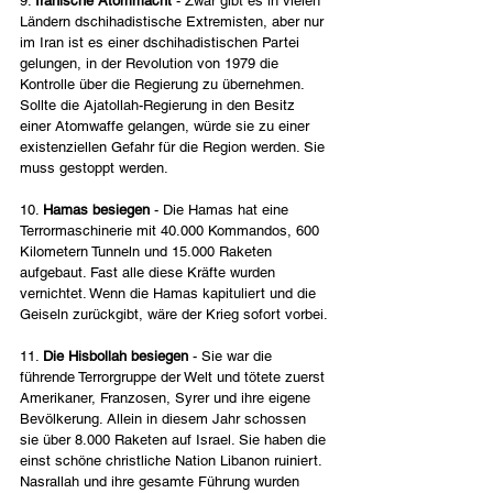
9. 
Iranische Atommacht 
- Zwar gibt es in vielen 
Ländern dschihadistische Extremisten, aber nur 
im Iran ist es einer dschihadistischen Partei 
gelungen, in der Revolution von 1979 die 
Kontrolle über die Regierung zu übernehmen. 
Sollte die Ajatollah-Regierung in den Besitz 
einer Atomwaffe gelangen, würde sie zu einer 
existenziellen Gefahr für die Region werden. Sie 
muss gestoppt werden.
10. 
Hamas besiegen
 - Die Hamas hat eine 
Terrormaschinerie mit 40.000 Kommandos, 600 
Kilometern Tunneln und 15.000 Raketen 
aufgebaut. Fast alle diese Kräfte wurden 
vernichtet. Wenn die Hamas kapituliert und die 
Geiseln zurückgibt, wäre der Krieg sofort vorbei.
11. 
Die Hisbollah besiegen
 - Sie war die 
führende Terrorgruppe der Welt und tötete zuerst 
Amerikaner, Franzosen, Syrer und ihre eigene 
Bevölkerung. Allein in diesem Jahr schossen 
sie über 8.000 Raketen auf Israel. Sie haben die 
einst schöne christliche Nation Libanon ruiniert. 
Nasrallah und ihre gesamte Führung wurden 