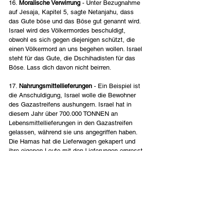
16. 
Moralische Verwirrung
 - Unter Bezugnahme 
auf Jesaja, Kapitel 5, sagte Netanjahu, dass 
das Gute böse und das Böse gut genannt wird. 
Israel wird des Völkermordes beschuldigt, 
obwohl es sich gegen diejenigen schützt, die 
einen Völkermord an uns begehen wollen. Israel 
steht für das Gute, die Dschihadisten für das 
Böse. Lass dich davon nicht beirren.
17. 
Nahrungsmittellieferungen
 - Ein Beispiel ist 
die Anschuldigung, Israel wolle die Bewohner 
des Gazastreifens aushungern. Israel hat in 
diesem Jahr über 700.000 TONNEN an 
Lebensmittellieferungen in den Gazastreifen 
gelassen, während sie uns angegriffen haben. 
Die Hamas hat die Lieferwagen gekapert und 
ihre eigenen Leute mit den Lieferungen erpresst.
18. T
ötung von Zivilisten
 - Man kann mit Fug 
und Recht behaupten, dass Israel in diesem 
Krieg mehr Anstrengungen unternommen hat, 
unbeteiligte Bürger zu schützen, als jede andere 
Armee in der Geschichte. Hamas und Hisbollah 
tun das genaue Gegenteil: Sie zielen auf 